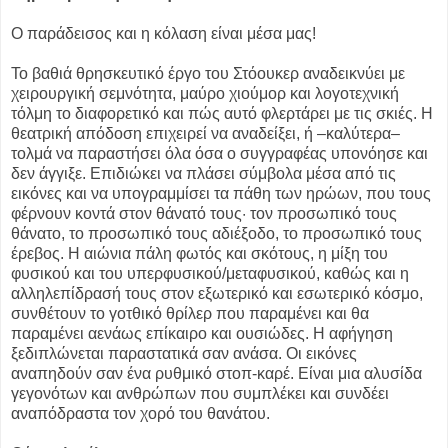
Ο παράδεισος και η κόλαση είναι μέσα μας!
Το βαθιά θρησκευτικό έργο του Στόουκερ αναδεικνύει με
χειρουργική σεμνότητα, μαύρο χιούμορ και λογοτεχνική
τόλμη το διαφορετικό και πώς αυτό φλερτάρει με τις σκιές. Η
θεατρική απόδοση επιχειρεί να αναδείξει, ή –καλύτερα–
τολμά να παραστήσει όλα όσα ο συγγραφέας υπονόησε και
δεν άγγιξε. Επιδιώκει να πλάσει σύμβολα μέσα από τις
εικόνες και να υπογραμμίσει τα πάθη των ηρώων, που τους
φέρνουν κοντά στον θάνατό τους· τον προσωπικό τους
θάνατο, το προσωπικό τους αδιέξοδο, το προσωπικό τους
έρεβος. Η αιώνια πάλη φωτός και σκότους, η μίξη του
φυσικού και του υπερφυσικού/μεταφυσικού, καθώς και η
αλληλεπίδρασή τους στον εξωτερικό και εσωτερικό κόσμο,
συνθέτουν το γοτθικό θρίλερ που παραμένει και θα
παραμένει αενάως επίκαιρο και ουσιώδες. Η αφήγηση
ξεδιπλώνεται παραστατικά σαν ανάσα. Οι εικόνες
αναπηδούν σαν ένα ρυθμικό στοπ-καρέ. Είναι μια αλυσίδα
γεγονότων και ανθρώπων που συμπλέκει και συνδέει
αναπόδραστα τον χορό του θανάτου.