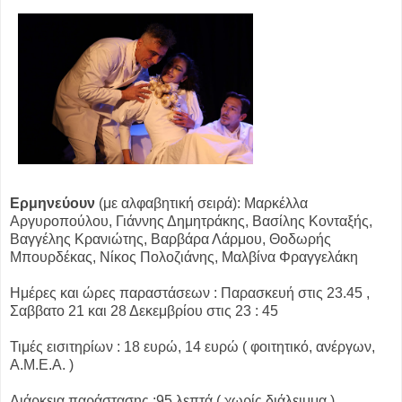
Ερμηνεύουν
(με αλφαβητική σειρά): Μαρκέλλα
Αργυροπούλου, Γιάννης Δημητράκης, Βασίλης Κονταξής,
Βαγγέλης Κρανιώτης, Βαρβάρα Λάρμου, Θοδωρής
Μπουρδέκας, Νίκος Πολοζιάνης, Μαλβίνα Φραγγελάκη
Ημέρες και ώρες παραστάσεων : Παρασκευή στις 23.45 ,
Σαββατο 21 και 28 Δεκεμβρίου στις 23 : 45
Τιμές εισιτηρίων : 18 ευρώ, 14 ευρώ ( φοιτητικό, ανέργων,
Α.Μ.Ε.Α. )
Διάρκεια παράστασης :95 λεπτά ( χωρίς διάλειμμα )