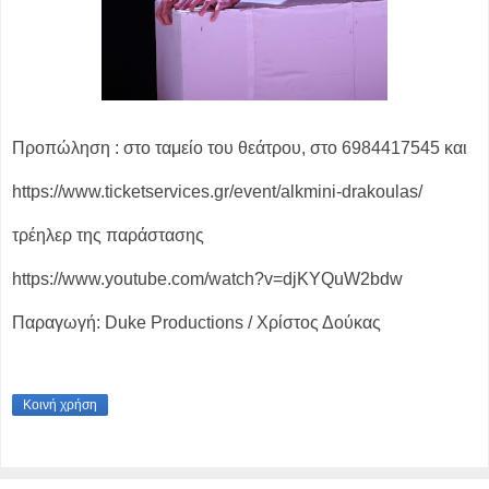
Προπώληση : στο ταμείο του θεάτρου, στο 6984417545 και
https://www.ticketservices.gr/event/alkmini-drakoulas/
τρέηλερ της παράστασης
https://www.youtube.com/watch?v=djKYQuW2bdw
Παραγωγή: Duke Productions / Χρίστος Δούκας
Κοινή χρήση