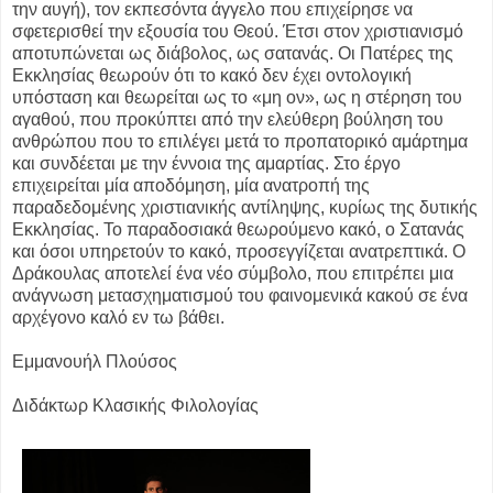
την αυγή), τον εκπεσόντα άγγελο που επιχείρησε να
σφετερισθεί την εξουσία του Θεού. Έτσι στον χριστιανισμό
αποτυπώνεται ως διάβολος, ως σατανάς. Οι Πατέρες της
Εκκλησίας θεωρούν ότι το κακό δεν έχει οντολογική
υπόσταση και θεωρείται ως το «μη ον», ως η στέρηση του
αγαθού, που προκύπτει από την ελεύθερη βούληση του
ανθρώπου που το επιλέγει μετά το προπατορικό αμάρτημα
και συνδέεται με την έννοια της αμαρτίας. Στο έργο
επιχειρείται μία αποδόμηση, μία ανατροπή της
παραδεδομένης χριστιανικής αντίληψης, κυρίως της δυτικής
Εκκλησίας. Το παραδοσιακά θεωρούμενο κακό, ο Σατανάς
και όσοι υπηρετούν το κακό, προσεγγίζεται ανατρεπτικά. Ο
Δράκουλας αποτελεί ένα νέο σύμβολο, που επιτρέπει μια
ανάγνωση μετασχηματισμού του φαινομενικά κακού σε ένα
αρχέγονο καλό εν τω βάθει.
Εμμανουήλ Πλούσος
Διδάκτωρ Κλασικής Φιλολογίας