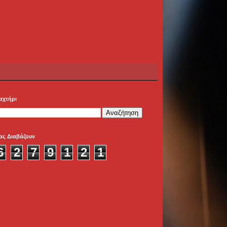
αχτήρι
ας Διαβάζουν
6
2
7
9
1
2
1