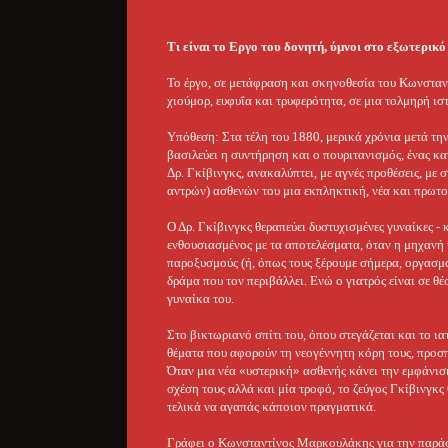
Tι είναι το Εργο του δονητή, ύμνοι στο εξωτερικό
Το έργο, σε μετάφραση και σκηνοθεσία του Κωνσταντ
χιούμορ, ευφυΐα και τρυφερότητα, σε μια τολμηρή ι
Υπόθεση: Στα τέλη του 1880, μερικά χρόνια μετά τη
βασιλεύει η συντήρηση και ο πουριτανισμός, ένας κ
Δρ. Γκίβινγκς, ανακαλύπτει, με αγνές προθέσεις, με 
αντρών) ασθενών του μια εκπληκτική, νέα και πρωτ
Ο Δρ. Γκίβινγκς θεραπεύει δυστυχισμένες γυναίκες - 
ενθουσιασμένος με τα αποτελέσματα, όταν η μηχανή το
παροξυσμούς (ή, όπως τους ξέρουμε σήμερα, οργασμο
δράμα που τον περιβάλλει. Ενώ ο γιατρός είναι σε θέσ
γυναίκα του.
Στο βικτωριανό σπίτι του, όπου στεγάζεται και το ι
θέματα που αφορούν τη νεογέννητη κόρη τους, προσπ
Όταν μια νέα «υστερική» ασθενής κάνει την εμφάνιση
σχέση τους αλλά και μία τροφό, το ζεύγος Γκίβινγκς 
τελικά να αγαπάς κάποιον πραγματικά.
Γράφει ο Κωνσταντίνος Μαρκουλάκης για την παράστα