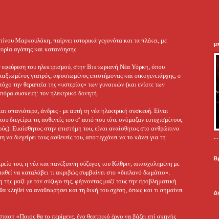
ίνου Μαρκουλάκη, παίρνει ιστορικά γεγονότα και τα πλέκει, με
μ
στορία αγάπης και κατανόησης.
ν εφεύρεση του ηλεκτρισμού, στην Βικτωριανή Νέα Υόρκη, όπου
αταξιωμένος γιατρός, αφοσιωμένος επιστήμονας και οικογενειάρχης, ο
στόχο την θεραπεία της «υστερίας» των γυναικών (και ενίοτε των
οπόρα συσκευή: τον ηλεκτρικό δονητή.
και σπανιότερα, άνδρες - με αυτή τη νέα ηλεκτρική συσκευή. Είναι
υ διεγείρει τις ασθενείς του σ’ αυτό που τότε ονόμαζαν ευτυχισμένους
ύς). Ευαίσθητος στην επιστήμη του, είναι αναίσθητος στο ανθρώπινο
.
η να διεγείρει τους ασθενείς του, αποτυγχάνει να το κάνει για τη
Β
ατρείο του, η νέα και πανέξυπνη σύζυγος του Κάθριν, απασχολημένη με
αθεί να καταλάβει τι ακριβώς συμβαίνει στο «διπλανό δωμάτιο».
 της μαζί με τον σύζυγο της, φέρνοντας μαζί τους την προβληματική
θα κληθεί να αναθεωρήσει και τη δική του σχέση, όπως και τι σημαίνει
Δ
ση «Ποιος θα το περίμενε, ένα θεατρικό έργο να βάζει επί σκηνής