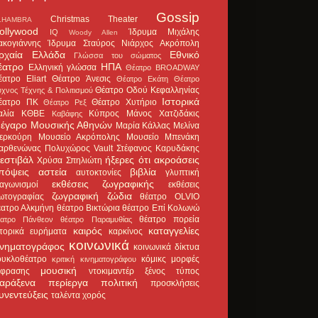
Gossip
Christmas Theater
LHAMBRA
ollywood
Ίδρυμα Μιχάλης
IQ
Woody Allen
ακογιάννης
Ίδρυμα Σταύρος Νιάρχος
Ακρόπολη
ρχαία Ελλάδα
Εθνικό
Γλώσσα του σώματος
έατρο
ΗΠΑ
Ελληνική γλώσσα
Θέατρο BROADWAY
έατρο Eliart
Θέατρο Άνεσις
Θέατρο Εκάτη
Θέατρο
Θέατρο Οδού Κεφαλληνίας
χνος Τέχνης & Πολιτισμού
Ιστορικά
έατρο ΠΚ
Θέατρο Χυτήριο
Θέατρο Ρεξ
αλία
ΚΘΒΕ
Κύπρος
Μάνος Χατζιδάκις
Καβάφης
έγαρο Μουσικής Αθηνών
Μαρία Κάλλας
Μελίνα
ερκούρη
Μουσείο Ακρόπολης
Μουσείο Μπενάκη
αρθενώνας
Πολυχώρος Vault
Στέφανος Καρυδάκης
εστιβάλ
ήξερες ότι
ακροάσεις
Χρύσα Σπηλιώτη
πόψεις
αστεία
βιβλία
αυτοκτονίες
γλυπτική
εκθέσεις ζωγραφικής
ιαγωνισμοί
εκθέσεις
ζωγραφική
ζώδια
ωτογραφίας
θέατρο OLVIO
έατρο Αλκμήνη
θέατρο Βικτώρια
θέατρο Επί Κολωνώ
θέατρο πορεία
έατρο Πάνθεον
θέατρο Παραμυθίας
καιρός
καταγγελίες
στορικά ευρήματα
καρκίνος
κοινωνικά
ινηματογράφος
κοινωνικά δίκτυα
ουκλοθέατρο
κόμικς
μορφές
κριτική κινηματογράφου
μουσική
κφρασης
ντοκιμαντέρ
ξένος τύπος
αράξενα
περίεργα
πολιτική
προσκλήσεις
υνεντεύξεις
ταλέντα
χορός