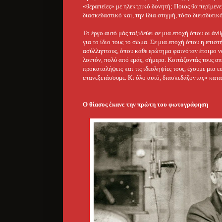
«θεραπείες» με ηλεκτρικό δονητή; Ποιος θα περίμενε
διασκεδαστικό και, την ίδια στιγμή, τόσο διεισδυτι
Το έργο αυτό μάς ταξιδεύει σε μια εποχή όπου οι ά
για το ίδιο τους το σώμα. Σε μια εποχή όπου η επισ
ασύλληπτους, όπου κάθε ερώτημα φαινόταν έτοιμο να
λοιπόν, πολύ από εμάς, σήμερα. Κοιτάζοντάς τους απ’
προκαταλήψεις και τις ιδεοληψίες τους, έχουμε μια ε
επανεξετάσουμε. Κι όλο αυτό, διασκεδάζοντας» κα
Ο θίασος έκανε την πρώτη του φωτογράφηση