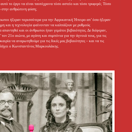
 αυτό το έργο να είναι ταυτόχρονα τόσο αστείο και τόσο τρυφερό; Τόσο
κό στην ανθρώπινη φύση;
νθρωποι ήξεραν περισσότερα για την Αφρικανική Ήπειρο απ’ όσα ήξεραν
τήμη και η τεχνολογία φαίνονταν να καλπάζουν με ρυθμούς
 απαντηθεί και οι άνθρωποι ήταν γεμάτοι βεβαιότητες. Δε διέφεραν,
 τον 21ο αιώνα, με αγάπη και συμπόνια για την άγνοιά τους, για τις
υκαιρία να αναρωτηθούμε για τις δικές μας βεβαιότητες – και να τις
ταλήγει ο Κωνσταντίνος Μαρκουλάκης.