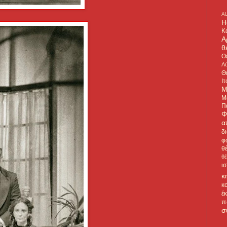
A
H
Κ
Α
θ
Θ
Λύ
Θ
Ιτ
Μ
Μ
Π
Φ
α
δ
φ
θ
θ
ι
κ
κ
έ
π
σ