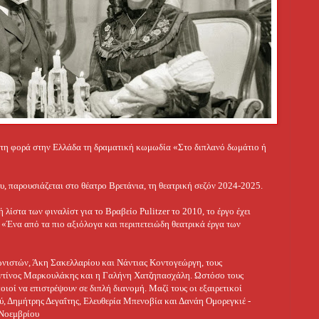
τη φορά στην Ελλάδα τη δραματική κωμωδία «Στο διπλανό δωμάτιο ή
, παρουσιάζεται στο θέατρο Βρετάνια, τη θεατρική σεζόν 2024-2025.
λίστα των φιναλίστ για το Βραβείο Pulitzer το 2010, το έργο έχει
. «Ένα από τα πιο αξιόλογα και περιπετειώδη θεατρικά έργα των
νιστών, Άκη Σακελλαρίου και Νάντιας Κοντογεώργη, τους
τίνος Μαρκουλάκης και η Γαλήνη Χατζηπασχάλη. Ωστόσο τους
ιοί να επιστρέψουν σε διπλή διανομή. Μαζί τους οι εξαιρετικοί
, Δημήτρης Δεγαΐτης, Ελευθερία Μπενοβία και Δανάη Ομορεγκιέ -
 Νοεμβρίου