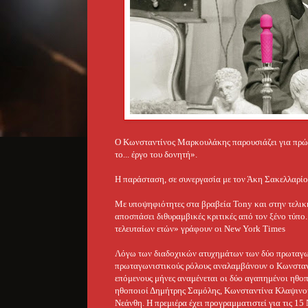
Ο Κωνσταντίνος Μαρκουλάκης παρουσιάζει για πρώ
το...
έργο του δονητή».
Η παράσταση, σε συνεργασία με τον Άκη Σακελλαρίου
Με υποψηφιότητες στα βραβεία Tony και στην τελική 
αποσπάσει διθυραμβικές κριτικές από τον ξένο τύπο
τελευταίων ετών» γράφουν οι New York Times
Λόγω των διαδοχικών ατυχημάτων των δύο πρωταγω
πρωταγωνιστικούς ρόλους αναλαμβάνουν ο Κωνσταν
επόμενους μήνες αναμένεται οι δύο αγαπημένοι ηθοπο
ηθοποιοί Δημήτρης Σαμόλης, Κωνσταντίνα Κλαψινού
Νεάνθη. Η πρεμιέρα έχει προγραμματιστεί για τις 15