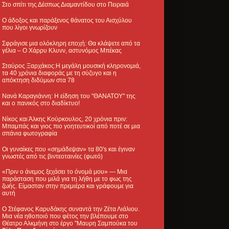
Στο σπίτι της Δέσπως Διαμαντίδου στο Πειραιά
Ο άδοξος και παράξενος θάνατος του Αισχύλου
που λίγοι γνωρίζουν
Σφράγισε μια ολόκληρη εποχή: Θα κλάψετε από τα
γέλια – Ο Χάρρυ Κλυνν, αστυνόμος Μπέκας
Σταύρος Ξαρχάκος:Η μεγάλη μουσική κληρονομιά,
τα 40 χρόνια διαφοράς με τη σύζυγο και η
απόκτηση διδύμων στα 78
Νανά Καραγιάννη: Η είδηση του "ΘΑΝΑΤΟΥ" της
και ο πανικός στο διαδίκτυο!
Νίκος και Άλκης Κούρκουλος, 20 χρόνια πριν:
Μπαμπάς και γιος πιο γοητευτικοί από ποτέ σε μια
σπάνια φωτογραφία
Οι γυναίκες που «σημάδεψαν» τα 80's και έγιναν
γνωστές από τις βιντεοταινίες (φωτό)
«Πριν ο άνεμος ξεχάσει το όνομά μου» — Μια
παράσταση που μιλά για τη λήθη με το φως της
ζωής. Είμασταν στην πρεμιέρα και γράφουμε για
αυτή
Ο Στέφανος Καρυδάκης συναντά την Ζέτα Λιάλιου.
Μια νέα ηθοποιό που φέτος την βλέπουμε στο
Θέατρο Αλκμήνη στο έργο "Μαυρη Σαμπούκα του