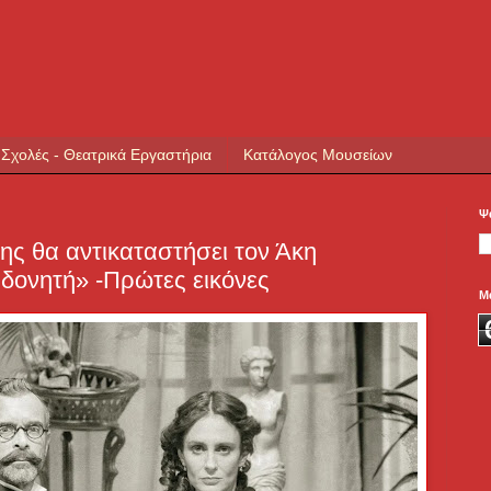
 Σχολές - Θεατρικά Εργαστήρια
Κατάλογος Μουσείων
Ψ
ς θα αντικαταστήσει τον Άκη
δονητή» -Πρώτες εικόνες
Μ