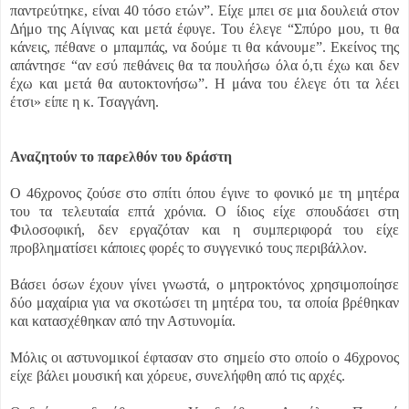
παντρεύτηκε, είναι 40 τόσο ετών”. Είχε μπει σε μια δουλειά στον
Δήμο της Αίγινας και μετά έφυγε. Του έλεγε “Σπύρο μου, τι θα
κάνεις, πέθανε ο μπαμπάς, να δούμε τι θα κάνουμε”. Εκείνος της
απάντησε “αν εσύ πεθάνεις θα τα πουλήσω όλα ό,τι έχω και δεν
έχω και μετά θα αυτοκτονήσω”. Η μάνα του έλεγε ότι τα λέει
έτσι» είπε η κ. Τσαγγάνη.
Αναζητούν το παρελθόν του δράστη
Ο 46χρονος ζούσε στο σπίτι όπου έγινε το φονικό με τη μητέρα
του τα τελευταία επτά χρόνια. Ο ίδιος είχε σπουδάσει στη
Φιλοσοφική, δεν εργαζόταν και η συμπεριφορά του είχε
προβληματίσει κάποιες φορές το συγγενικό τους περιβάλλον.
Βάσει όσων έχουν γίνει γνωστά, ο μητροκτόνος χρησιμοποίησε
δύο μαχαίρια για να σκοτώσει τη μητέρα του, τα οποία βρέθηκαν
και κατασχέθηκαν από την Αστυνομία.
Μόλις οι αστυνομικοί έφτασαν στο σημείο στο οποίο ο 46χρονος
είχε βάλει μουσική και χόρευε, συνελήφθη από τις αρχές.