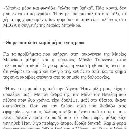
«Μπαίνω μέσα και φωνάζω, "ελάτε την βρήκα". Πάω κοντά, δεν
μπορώ να το περιγράψω. Ήταν με μια σακούλα στο κεφάλι, τα
χέρια της χαρακωμένα, δεν φορούσε τίποτα» είπε μιλώντας στο
MEGA η συγγενής της Μαρίας Μπονίκου.
«Θα με σκοτώσει καμιά μέρα ο γιος μου»
Για τα προβλήματα που υπήρχαν στην οικογένεια της Μαρίας
Μπονίκου μίλησε και η ηθοποιός Μάγδα Τσαγγάνη στον
τηλεοπτικό σταθμό. Συγκεκριμένα, η γνωστή ηθοποιός ανέφερε
ότι γνώριζε το θύμα και τον γιο της, καθώς το σπίτι και το κτήμα
της είναι ακριβώς απέναντι από το σημείο της δολοφονίας.
«Ήταν κι η μαμά της από την Αίγινα. Ήταν φίλη μου, είχαμε
δουλέψει μαζί. Με τον άνδρα της, τον Μάνο τον Βενιέρη που
πέθανε πριν δυο χρόνια, είχα δουλέψει μαζί στο θέατρο, έκανε
σκηνοθεσία. Όσο για τον Σπύρο, αυτά που διαβάζω στις
εφημερίδες για τους άλλους συνέβη απέναντι από το σπίτι μου.
Είναι δυνατόν αυτό το παιδί που το είδα μωρό, μόλις είχε
γεννηθεί; Ήταν λίγο περίεργο άτομο, έβριζε δυνατά. Καμιά φορά
όταν έγραφε κάποιο βιβλίο δικό του ο Μάνος, μου ‘λεγε η Μαρία