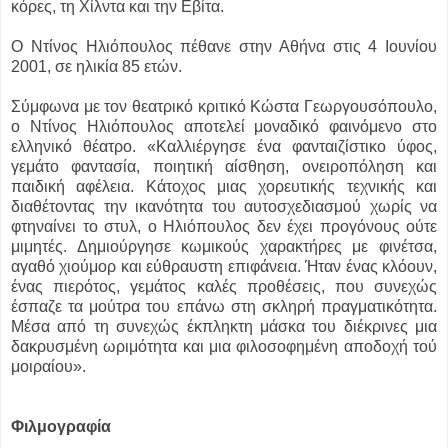
κόρες, τη Χίλντα και την Εβίτα.
Ο Ντίνος Ηλιόπουλος πέθανε στην Αθήνα στις 4 Ιουνίου
2001, σε ηλικία 85 ετών.
Σύμφωνα με τον θεατρικό κριτικό Κώστα Γεωργουσόπουλο,
ο Ντίνος Ηλιόπουλος αποτελεί μοναδικό φαινόμενο στο
ελληνικό θέατρο. «Καλλιέργησε ένα φανταιζίστικο ύφος,
γεμάτο φαντασία, ποιητική αίσθηση, ονειροπόληση και
παιδική αφέλεια. Κάτοχος μιας χορευτικής τεχνικής και
διαθέτοντας την ικανότητα του αυτοσχεδιασμού χωρίς να
φτηναίνει το στυλ, ο Ηλιόπουλος δεν έχει προγόνους ούτε
μιμητές. Δημιούργησε κωμικούς χαρακτήρες με φινέτσα,
αγαθό χιούμορ και εύθραυστη επιφάνεια. Ήταν ένας κλόουν,
ένας πιερότος, γεμάτος καλές προθέσεις, που συνεχώς
έσπαζε τα μούτρα του επάνω στη σκληρή πραγματικότητα.
Μέσα από τη συνεχώς έκπληκτη μάσκα του διέκρινες μια
δακρυσμένη ωριμότητα και μια φιλοσοφημένη αποδοχή τού
μοιραίου».
Φιλμογραφία