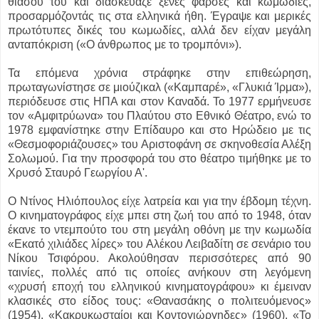
θιάσου του και διασκεύαζε ξένες φάρσες και κωμωδίες,
προσαρμόζοντάς τις στα ελληνικά ήθη. Έγραψε και μερικές
πρωτότυπες δικές του κωμωδίες, αλλά δεν είχαν μεγάλη
ανταπόκριση («Ο άνθρωπος με το τρομπόνι»).
Τα επόμενα χρόνια στράφηκε στην επιθεώρηση,
πρωταγωνίστησε σε μιούζικαλ («Καμπαρέ», «Γλυκιά Ίρμα»),
περιόδευσε στις ΗΠΑ και στον Καναδά. Το 1977 ερμήνευσε
τον «Αμφιτρύωνα» του Πλαύτου στο Εθνικό Θέατρο, ενώ το
1978 εμφανίστηκε στην Επίδαυρο και στο Ηρώδειο με τις
«Θεσμοφοριάζουσες» του Αριστοφάνη σε σκηνοθεσία Αλέξη
Σολωμού. Για την προσφορά του στο θέατρο τιμήθηκε με το
Χρυσό Σταυρό Γεωργίου Α'.
Ο Ντίνος Ηλιόπουλος είχε λατρεία και για την έβδομη τέχνη.
Ο κινηματογράφος είχε μπει στη ζωή του από το 1948, όταν
έκανε το ντεμπούτο του στη μεγάλη οθόνη με την κωμωδία
«Εκατό χιλιάδες λίρες» του Αλέκου Λειβαδίτη σε σενάριο του
Νίκου Τσιφόρου. Ακολούθησαν περισσότερες από 90
ταινίες, πολλές από τις οποίες ανήκουν στη λεγόμενη
«χρυσή εποχή του ελληνικού κινηματογράφου» κι έμειναν
κλασικές στο είδος τους: «Θανασάκης ο πολιτευόμενος»
(1954), «Κακρυκωσταίοι και Κοντογιώργηδες» (1960), «Το