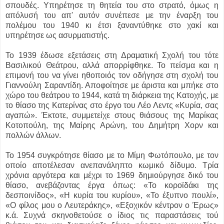
σπουδές. Υπηρέτησε τη θητεία του στο στρατό, όμως η
απόλυσή του απ' αυτόν συνέπεσε με την έναρξη του
πολέμου του 1940 κι έτσι ξαναντύθηκε στο χακί και
υπηρέτησε ως ασυρματιστής.
To 1939 έδωσε εξετάσεις στη Δραματική Σχολή του τότε
Βασιλικού Θεάτρου, αλλά απορρίφθηκε. Το πείσμα και η
επιμονή του να γίνει ηθοποιός τον οδήγησε στη σχολή του
Γιαννούλη Σαραντίδη. Αποφοίτησε με άριστα και μπήκε στο
χώρο του θεάτρου το 1944, κατά τη διάρκεια της Κατοχής, με
το θίασο της Κατερίνας στο έργο του Λέο Λεντς «Κυρία, σας
αγαπώ». Έκτοτε, συμμετείχε στους θιάσους της Μαρίκας
Κοτοπούλη, της Μαίρης Αρώνη, του Δημήτρη Χορν και
πολλών άλλων.
Το 1954 συγκρότησε θίασο με το Μίμη Φωτόπουλο, με τον
οποίο αποτέλεσαν ανεπανάληπτο κωμικό δίδυμο. Τρία
χρόνια αργότερα και μέχρι το 1969 δημιούργησε δικό του
θίασο, ανεβάζοντας έργα όπως: «Το κοροϊδάκι της
δεσποινίδος», «Η κυρία του κυρίου», «Το έξυπνο πουλί»,
«Ο φίλος μου ο Λευτεράκης», «Εξοχικόν κέντρον ο Έρως»
κ.ά. Συχνά σκηνοθετούσε ο ίδιος τις παραστάσεις τού