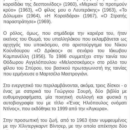
κοροϊδάκι της δεσποινίδος» (1960), «Μερικοί το προτιμούν
κρύο» (1963), «Ο φίλος μου ο Λευτεράκης» (1963), «Το
Δόλωμα» (1964), «Η Κοροϊδάρα» (1967), «Ο Στρατής
παραστράτησε» (1969).
Ο ρόλος, όμως, που σημάδεψε την καριέρα του, ήταν
εκείνος του Θωμά, του υπαλληλάκου που εκλαμβάνεται ως
αρχηγός του υποκόσμου, στο αριστούργημα του Νίκου
Κούνδουρου «Ο Δράκος» σε σενάριο του Ιάκωβου
Καμπανέλλη (1956). Το 1986 συμμετέχει στην ταινία του
Θόδωρου Αγγελόπουλου «Μελισσοκόμος» στο ρόλο του
φίλου του Σπύρου, του βασικού πρωταγωνιστή της ταινίας
που ερμήνευσε ο Μαρτσέλο Μαστρογιάνι.
Στο ενεργητικό του περιλαμβάνονται, ακόμα, τρεις δίσκοι - ο
ένας με σατιρικά του Γεώργιου Σουρή, δύο βιβλία με
ευθυμογραφήματα, μία ποιητική συλλογή και φυσικά η
αυτοβιογραφία του με τίτλο «Ένας Hλιόπουλος ονόματι
Nτίνος», που εκδόθηκε το 1999 από την «Άγκυρα».
Στην προσωπική του ζωή, από το 1963 ήταν νυμφευμένος
με την Χίλντεργκαρντ Βίντσερ, με την οποία απέκτησε δύο