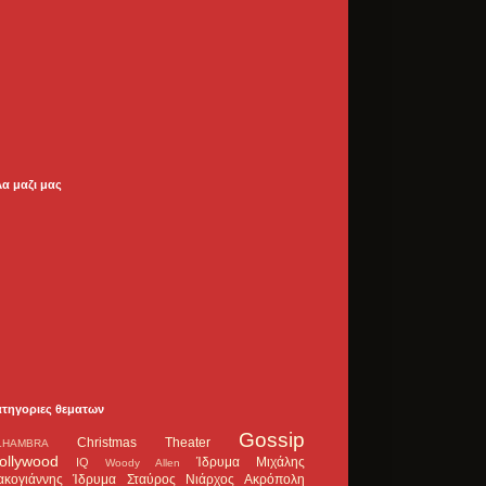
λα μαζι μας
ατηγοριες θεματων
Gossip
Christmas Theater
LHAMBRA
ollywood
Ίδρυμα Μιχάλης
IQ
Woody Allen
ακογιάννης
Ίδρυμα Σταύρος Νιάρχος
Ακρόπολη