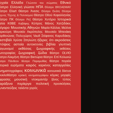
ρχαία Ελλάδα
Εθνικό
Γλώσσα του σώματος
έατρο
ΗΠΑ
Ελληνική γλώσσα
Θέατρο BROADWAY
έατρο Eliart
Θέατρο Άνεσις
Θέατρο Εκάτη
Θέατρο
Θέατρο Οδού Κεφαλληνίας
χνος Τέχνης & Πολιτισμού
Ιστορικά
έατρο ΠΚ
Θέατρο Χυτήριο
Θέατρο Ρεξ
αλία
ΚΘΒΕ
Κύπρος
Μάνος Χατζιδάκις
Καβάφης
έγαρο Μουσικής Αθηνών
Μαρία Κάλλας
Μελίνα
ερκούρη
Μουσείο Ακρόπολης
Μουσείο Μπενάκη
αρθενώνας
Πολυχώρος Vault
Στέφανος Καρυδάκης
εστιβάλ
ήξερες ότι
ακροάσεις
Χρύσα Σπηλιώτη
πόψεις
αστεία
βιβλία
αυτοκτονίες
γλυπτική
εκθέσεις ζωγραφικής
ιαγωνισμοί
εκθέσεις
ζωγραφική
ζώδια
ωτογραφίας
θέατρο OLVIO
έατρο Αλκμήνη
θέατρο Βικτώρια
θέατρο Επί Κολωνώ
θέατρο πορεία
έατρο Πάνθεον
θέατρο Παραμυθίας
καιρός
καταγγελίες
στορικά ευρήματα
καρκίνος
κοινωνικά
ινηματογράφος
κοινωνικά δίκτυα
ουκλοθέατρο
κόμικς
μορφές
κριτική κινηματογράφου
μουσική
κφρασης
ντοκιμαντέρ
ξένος τύπος
αράξενα
περίεργα
πολιτική
προσκλήσεις
υνεντεύξεις
ταλέντα
χορός