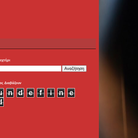
αχτήρι
ας Διαβάζουν
u
n
d
e
f
i
n
e
d