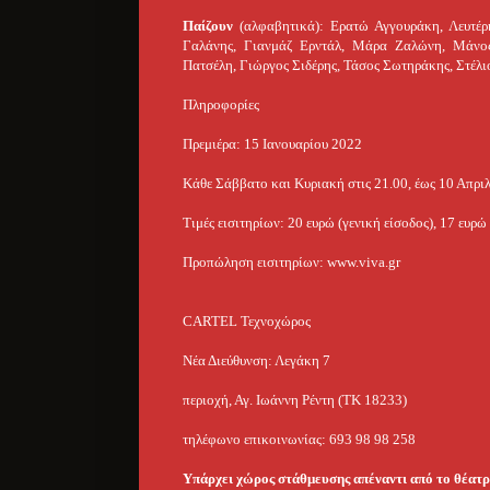
Παίζουν
(αλφαβητικά): Ερατώ Αγγουράκη, Λευτέρ
Γαλάνης, Γιανμάζ Ερντάλ, Μάρα Ζαλώνη, Μάνος
Πατσέλη, Γιώργος Σιδέρης, Τάσος Σωτηράκης, Στέλι
Πληροφορίες
Πρεμιέρα: 15 Ιανουαρίου 2022
Κάθε Σάββατο και Κυριακή στις 21.00, έως 10 Απρι
Τιμές εισιτηρίων: 20 ευρώ (γενική είσοδος), 17 ευρ
Προπώληση εισιτηρίων: www.viva.gr
CARTEL Τεχνοχώρος
Νέα Διεύθυνση: Λεγάκη 7
περιοχή, Αγ. Ιωάννη Ρέντη (ΤΚ 18233)
τηλέφωνο επικοινωνίας: 693 98 98 258
Υπάρχει χώρος στάθμευσης απέναντι από το θέατρ