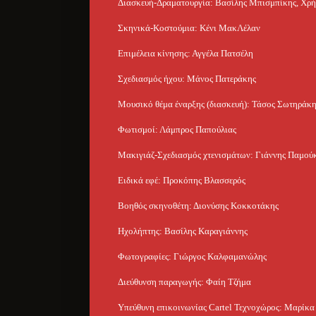
Διασκευή-Δραματουργία: Βασίλης Μπισμπίκης, Χρ
Σκηνικά-Κοστούμια: Κένι ΜακΛέλαν
Επιμέλεια κίνησης: Αγγέλα Πατσέλη
Σχεδιασμός ήχου: Μάνος Πατεράκης
Μουσικό θέμα έναρξης (διασκευή): Τάσος Σωτηράκ
Φωτισμοί: Λάμπρος Παπούλιας
Μακιγιάζ-Σχεδιασμός χτενισμάτων: Γιάννης Παμού
Ειδικά εφέ: Προκόπης Βλασσερός
Βοηθός σκηνοθέτη: Διονύσης Κοκκοτάκης
Ηχολήπτης: Βασίλης Καραγιάννης
Φωτογραφίες: Γιώργος Καλφαμανώλης
Διεύθυνση παραγωγής: Φαίη Τζήμα
Υπεύθυνη επικοινωνίας Cartel Τεχνοχώρος: Μαρίκ