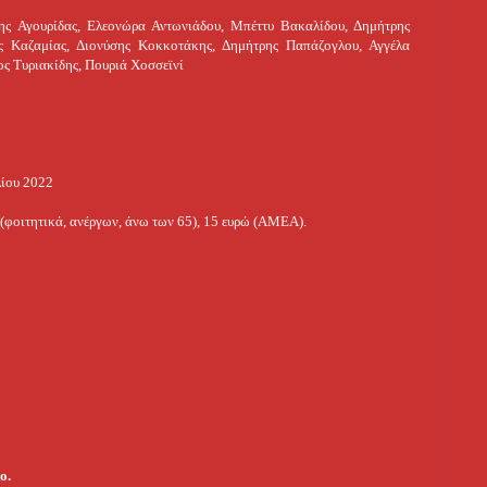
ης Αγουρίδας, Ελεονώρα Αντωνιάδου, Μπέττυ Βακαλίδου, Δημήτρης
 Καζαμίας, Διονύσης Κοκκοτάκης, Δημήτρης Παπάζογλου, Αγγέλα
ος Τυριακίδης, Πουριά Χοσσεϊνί
λίου 2022
ώ (φοιτητικά, ανέργων, άνω των 65), 15 ευρώ (ΑΜΕΑ).
ο.