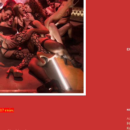
Ε
κ
 17 ετών.
A
H
Κ