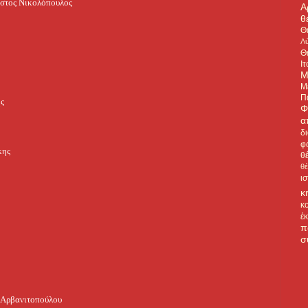
ήστος Νικολόπουλος
Α
θ
Θ
Λύ
Θ
Ιτ
Μ
Μ
Π
ης
Φ
α
δ
φ
κης
θ
θ
ι
κ
κ
έ
π
σ
α Αρβανιτοπούλου