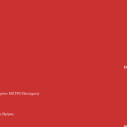
Ε
λησίον ΜΕΤΡΟ Πανόρμου)
ς Ημέρας:
κ