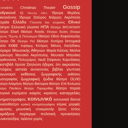
Gossip
Christmas Theater
LHAMBRA
ollywood
Ίδρυμα Μιχάλης
IQ
Woody Allen
ακογιάννης
Ίδρυμα Σταύρος Νιάρχος
Ακρόπολη
ρχαία Ελλάδα
Εθνικό
Γλώσσα του σώματος
έατρο
ΗΠΑ
Ελληνική γλώσσα
Θέατρο BROADWAY
έατρο Eliart
Θέατρο Άνεσις
Θέατρο Εκάτη
Θέατρο
Θέατρο Οδού Κεφαλληνίας
χνος Τέχνης & Πολιτισμού
Ιστορικά
έατρο ΠΚ
Θέατρο Χυτήριο
Θέατρο Ρεξ
αλία
ΚΘΒΕ
Κύπρος
Μάνος Χατζιδάκις
Καβάφης
έγαρο Μουσικής Αθηνών
Μαρία Κάλλας
Μελίνα
ερκούρη
Μουσείο Ακρόπολης
Μουσείο Μπενάκη
αρθενώνας
Πολυχώρος Vault
Στέφανος Καρυδάκης
εστιβάλ
ήξερες ότι
ακροάσεις
Χρύσα Σπηλιώτη
πόψεις
αστεία
βιβλία
αυτοκτονίες
γλυπτική
εκθέσεις ζωγραφικής
ιαγωνισμοί
εκθέσεις
ζωγραφική
ζώδια
ωτογραφίας
θέατρο OLVIO
έατρο Αλκμήνη
θέατρο Βικτώρια
θέατρο Επί Κολωνώ
θέατρο πορεία
έατρο Πάνθεον
θέατρο Παραμυθίας
καιρός
καταγγελίες
στορικά ευρήματα
καρκίνος
κοινωνικά
ινηματογράφος
κοινωνικά δίκτυα
ουκλοθέατρο
κόμικς
μορφές
κριτική κινηματογράφου
μουσική
κφρασης
ντοκιμαντέρ
ξένος τύπος
αράξενα
περίεργα
πολιτική
προσκλήσεις
υνεντεύξεις
ταλέντα
χορός