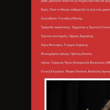
χαρά ,χαμόγελο αλλά και με στιγμές αγωνίας και φόρ
Εμείς: Όταν το θέατρο καθρεφτίζει τη ζωή ενός χαρι
Σκηνοθεσία: Γεννάδιος Πάτσης
Τραγούδι παράστασης​ : Ερμηνεύει η Χριστίνα Γκόλι
Τεχνική υποστήριξη: Ορφέας Χαριζανης
Ήχος-Φωτισμός: Γιώργος Σηφάκης
Φωτογραφίες-τρέιλερ: Ορέστης Δικαίος
Αφίσα: Γραφικές Τέχνες Κυπαρισσία Βουγιούκα 
Γενική Επιμέλεια: Μαρία Τσολάνα, Καλλιόπη Αρνα