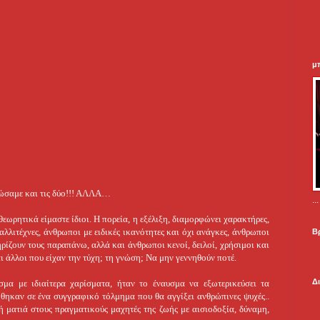
μ
 σώσαμε και τις δύο!!! ΑΛΛΑ…
.
εωρητικά είμαστε ίδιοι. Η πορεία, η εξέλιξη, διαμορφώνει χαρακτήρες,
αλλιτέχνες, άνθρωποι με ειδικές ικανότητες και όχι ανάγκες, άνθρωποι
Β
ηρίζουν τους παραπάνω, αλλά και άνθρωποι κενοί, δειλοί, χρήσιμοι και
 άλλοι που είχαν την τύχη; τη γνώση; Να μην γεννηθούν ποτέ.
Δ
μα με ιδιαίτερα χαρίσματα, ήταν το έναυσμα να εξωτερικεύσει τα
ήθηκαν σε ένα συγγραφικό τόλμημα που θα αγγίξει ανθρώπινες ψυχές..
 ματιά στους πραγματικούς μαχητές της ζωής με αισιοδοξία, δύναμη,