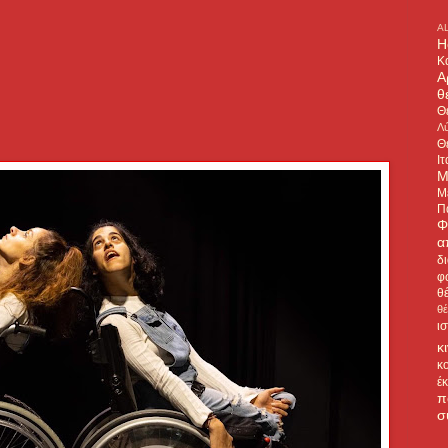
A
H
Κ
Α
θ
Θ
Λύ
Θ
Ιτ
Μ
Μ
Π
Φ
α
δ
φ
θ
θ
ι
κ
κ
έ
π
σ