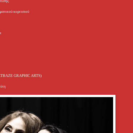
τισης.
σματικού κοριτσιού
α
(ARTBAZE GRAPHIC ARTS)
ούτη