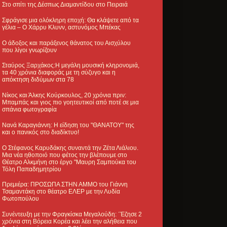
Στο σπίτι της Δέσπως Διαμαντίδου στο Πειραιά
Σφράγισε μια ολόκληρη εποχή: Θα κλάψετε από τα
γέλια – Ο Χάρρυ Κλυνν, αστυνόμος Μπέκας
Ο άδοξος και παράξενος θάνατος του Αισχύλου
που λίγοι γνωρίζουν
Σταύρος Ξαρχάκος:Η μεγάλη μουσική κληρονομιά,
τα 40 χρόνια διαφοράς με τη σύζυγο και η
απόκτηση διδύμων στα 78
Νίκος και Άλκης Κούρκουλος, 20 χρόνια πριν:
Μπαμπάς και γιος πιο γοητευτικοί από ποτέ σε μια
σπάνια φωτογραφία
Νανά Καραγιάννη: Η είδηση του "ΘΑΝΑΤΟΥ" της
και ο πανικός στο διαδίκτυο!
Ο Στέφανος Καρυδάκης συναντά την Ζέτα Λιάλιου.
Μια νέα ηθοποιό που φέτος την βλέπουμε στο
Θέατρο Αλκμήνη στο έργο "Μαυρη Σαμπούκα του
Τόλη Παπαδημητρίου
Πρεμιέρα: ΠΡΟΣΩΠΑ ΣΤΗΝ ΑΜΜΟ του Γιάννη
Τσαμαντάκη στο θέατρο ΕΛΕΡ με την Λυδία
Φωτοπούλου
Συνέντευξη με την Φραγκίσκα Μεγαλούδη: ΄Έζησε 2
χρόνια στη Βόρεια Κορέα και λέει την αλήθεια που