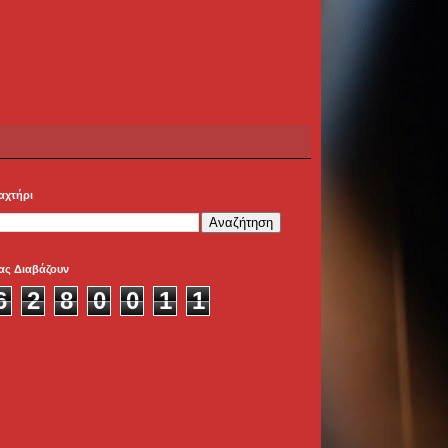
αχτήρι
ας Διαβάζουν
6
2
8
0
0
1
1