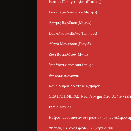
Κώστας Παπαγεωργίου (Πατέρας)
Γιώτα Αγγελοπούλου (Μητέρα)
Άρτεμις Βαρδίκου (Μυρτώ)
Βαγγέλης Καρβελάς (Παππούς)
Αθηνά Μανούσου (Γιαγιά)
Ζωή Βουκελάτου (Μαία)
Υποδύονται τον εαυτό τους :
Αγγελική Αρναούτη
Και η Μαρία-Χριστίνα Τζαβάρα!
ΘΕΑΤΡΟ ΗΜΕΡΑΣ, Νικ. Γεννηματά 20, Αθήνα - (π
τηλ: 2106929090
Ημέρες παραστάσεων στη μπλε σκηνή του θεάτρου τη
Δευτέρα, 13 Δεκεμβρίου 2021, ώρα 21:00