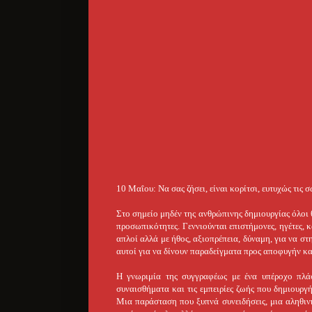
10 Μαΐου: Να σας ζήσει, είναι κορίτσι, ευτυχώς τις
Στο σημείο μηδέν της ανθρώπινης δημιουργίας όλοι θ
προσωπικότητες. Γεννιούνται επιστήμονες, ηγέτες, κ
απλοί αλλά με ήθος, αξιοπρέπεια, δύναμη, για να στ
αυτοί για να δίνουν παραδείγματα προς αποφυγήν και
Η γνωριμία της συγγραφέως με ένα υπέροχο πλάσ
συναισθήματα και τις εμπειρίες ζωής που δημιουργ
Μια παράσταση που ξυπνά συνειδήσεις, μια αληθινή