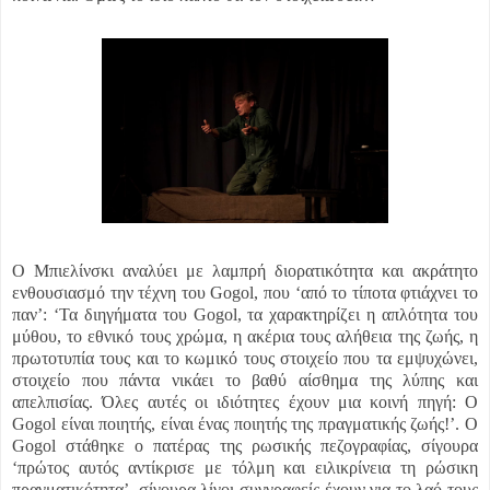
Ο Μπιελίνσκι αναλύει με λαμπρή διορατικότητα και ακράτητο
ενθουσιασμό την τέχνη του Gogol, που ‘από το τίποτα φτιάχνει το
παν’: ‘Τα διηγήματα του Gogol, τα χαρακτηρίζει η απλότητα του
μύθου, το εθνικό τους χρώμα, η ακέρια τους αλήθεια της ζωής, η
πρωτοτυπία τους και το κωμικό τους στοιχείο που τα εμψυχώνει,
στοιχείο που πάντα νικάει το βαθύ αίσθημα της λύπης και
απελπισίας. Όλες αυτές οι ιδιότητες έχουν μια κοινή πηγή: Ο
Gogol είναι ποιητής, είναι ένας ποιητής της πραγματικής ζωής!’. Ο
Gogol στάθηκε ο πατέρας της ρωσικής πεζογραφίας, σίγουρα
‘πρώτος αυτός αντίκρισε με τόλμη και ειλικρίνεια τη ρώσικη
πραγματικότητα’, σίγουρα λίγοι συγγραφείς έχουν για το λαό τους