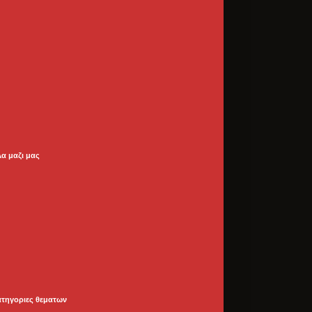
λα μαζι μας
ατηγοριες θεματων