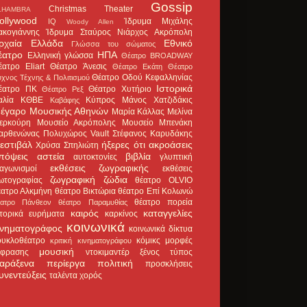
Gossip
Christmas Theater
LHAMBRA
ollywood
Ίδρυμα Μιχάλης
IQ
Woody Allen
ακογιάννης
Ίδρυμα Σταύρος Νιάρχος
Ακρόπολη
ρχαία Ελλάδα
Εθνικό
Γλώσσα του σώματος
έατρο
ΗΠΑ
Ελληνική γλώσσα
Θέατρο BROADWAY
έατρο Eliart
Θέατρο Άνεσις
Θέατρο Εκάτη
Θέατρο
Θέατρο Οδού Κεφαλληνίας
χνος Τέχνης & Πολιτισμού
Ιστορικά
έατρο ΠΚ
Θέατρο Χυτήριο
Θέατρο Ρεξ
αλία
ΚΘΒΕ
Κύπρος
Μάνος Χατζιδάκις
Καβάφης
έγαρο Μουσικής Αθηνών
Μαρία Κάλλας
Μελίνα
ερκούρη
Μουσείο Ακρόπολης
Μουσείο Μπενάκη
αρθενώνας
Πολυχώρος Vault
Στέφανος Καρυδάκης
εστιβάλ
ήξερες ότι
ακροάσεις
Χρύσα Σπηλιώτη
πόψεις
αστεία
βιβλία
αυτοκτονίες
γλυπτική
εκθέσεις ζωγραφικής
ιαγωνισμοί
εκθέσεις
ζωγραφική
ζώδια
ωτογραφίας
θέατρο OLVIO
έατρο Αλκμήνη
θέατρο Βικτώρια
θέατρο Επί Κολωνώ
θέατρο πορεία
έατρο Πάνθεον
θέατρο Παραμυθίας
καιρός
καταγγελίες
στορικά ευρήματα
καρκίνος
κοινωνικά
ινηματογράφος
κοινωνικά δίκτυα
ουκλοθέατρο
κόμικς
μορφές
κριτική κινηματογράφου
μουσική
κφρασης
ντοκιμαντέρ
ξένος τύπος
αράξενα
περίεργα
πολιτική
προσκλήσεις
υνεντεύξεις
ταλέντα
χορός