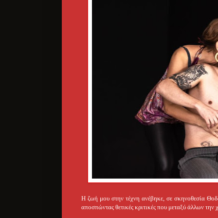
Η ζωή μου στην τέχνη ανέβηκε, σε σκηνοθεσία Θο
αποσπώντας θετικές κριτικές που μεταξύ άλλων την 