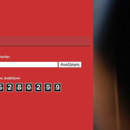
αχτήρι
ας Διαβάζουν
6
2
8
0
2
9
9