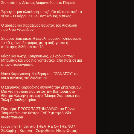
Στο σπίτι της Δέσπως Διαμαντίδου στο Πειραιά
Σφράγισε μια ολόκληρη εποχή: Θα κλάψετε από τα
γέλια – Ο Χάρρυ Κλυνν, αστυνόμος Μπέκας
Ο άδοξος και παράξενος θάνατος του Αισχύλου
που λίγοι γνωρίζουν
Σταύρος Ξαρχάκος:Η μεγάλη μουσική κληρονομιά,
τα 40 χρόνια διαφοράς με τη σύζυγο και η
απόκτηση διδύμων στα 78
Νίκος και Άλκης Κούρκουλος, 20 χρόνια πριν:
Μπαμπάς και γιος πιο γοητευτικοί από ποτέ σε μια
σπάνια φωτογραφία
Νανά Καραγιάννη: Η είδηση του "ΘΑΝΑΤΟΥ" της
και ο πανικός στο διαδίκτυο!
Ο Στέφανος Καρυδάκης συναντά την Ζέτα Λιάλιου.
Μια νέα ηθοποιό που φέτος την βλέπουμε στο
Θέατρο Αλκμήνη στο έργο "Μαυρη Σαμπούκα του
Τόλη Παπαδημητρίου
Πρεμιέρα: ΠΡΟΣΩΠΑ ΣΤΗΝ ΑΜΜΟ του Γιάννη
Τσαμαντάκη στο θέατρο ΕΛΕΡ με την Λυδία
Φωτοπούλου
(Love me) Tinder στο THEATRE OF THE NO /
Σύλληψη – Κείμενο – Σκηνοθεσία: Νίκος Φυτάς