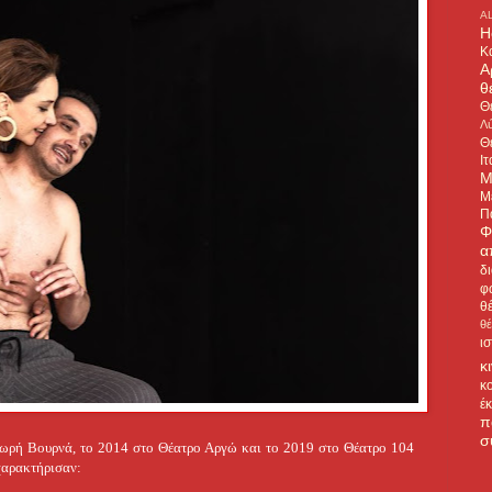
A
H
Κ
Α
θ
Θ
Λύ
Θ
Ιτ
Μ
Μ
Π
Φ
α
δ
φ
θ
θ
ι
κ
κ
έ
π
σ
δωρή Βουρνά, το 2014 στο Θέατρο Αργώ και το 2019 στο Θέατρο 104
χαρακτήρισαν: