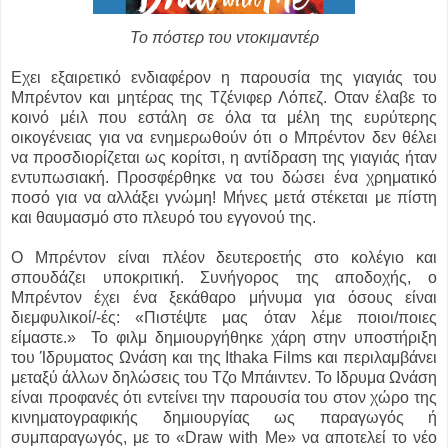
Το πόστερ του ντοκιμαντέρ
Εχει εξαιρετικό ενδιαφέρον η παρουσία της γιαγιάς του
Μπρέντον και μητέρας της Τζένιφερ Λόπεζ. Οταν έλαβε το
κοινό μέιλ που εστάλη σε όλα τα μέλη της ευρύτερης
οικογένειας για να ενημερωθούν ότι ο Μπρέντον δεν θέλει
να προσδιορίζεται ως κορίτσι, η αντίδραση της γιαγιάς ήταν
εντυπωσιακή. Προσφέρθηκε να του δώσει ένα χρηματικό
ποσό για να αλλάξει γνώμη! Μήνες μετά στέκεται με πίστη
και θαυμασμό στο πλευρό του εγγονού της.
Ο Μπρέντον είναι πλέον δευτεροετής στο κολέγιο και
σπουδάζει υποκριτική. Συνήγορος της αποδοχής, ο
Μπρέντον έχει ένα ξεκάθαρο μήνυμα για όσους είναι
διεμφυλικοί/-ές: «Πιστέψτε μας όταν λέμε ποιοι/ποιες
είμαστε.» Το φιλμ δημιουργήθηκε χάρη στην υποστήριξη
του Ίδρυματος Ωνάση και της Ithaka Films και περιλαμβάνει
μεταξύ άλλων δηλώσεις του Τζο Μπάιντεν. Το Ιδρυμα Ωνάση
είναι προφανές ότι εντείνει την παρουσία του στον χώρο της
κινηματογραφικής δημιουργίας ως παραγωγός ή
συμπαραγωγός, με το «Draw with Me» να αποτελεί το νέο