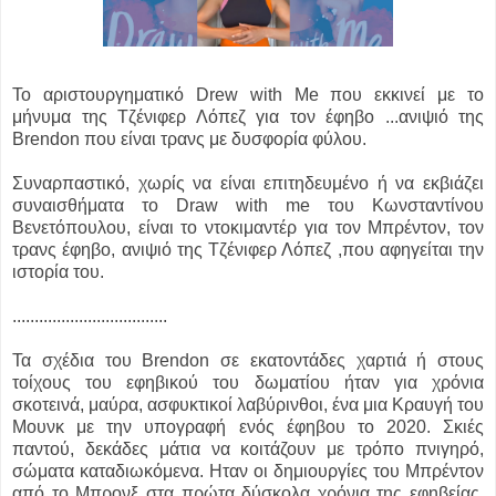
To αριστουργηματικό Drew with Me που εκκινεί με το
μήνυμα της Tζένιφερ Λόπεζ για τον έφηβο ...
ανιψιό της
Brendon που είναι τρανς με δυσφορία φύλου.
Συναρπαστικό, χωρίς να είναι επιτηδευμένο ή να εκβιάζει
συναισθήματα το Draw with me του Κωνσταντίνου
Βενετόπουλου, είναι το ντοκιμαντέρ για τον Μπρέντον, τον
τρανς έφηβο, ανιψιό της Τζένιφερ Λόπεζ , που αφηγείται την
ιστορία του.
...................................
Τα σχέδια του Brendon σε εκατοντάδες χαρτιά ή στους
τοίχους του εφηβικού του δωματίου ήταν για χρόνια
σκοτεινά, μαύρα, ασφυκτικοί λαβύρινθοι, ένα μια Κραυγή του
Μουνκ με την υπογραφή ενός έφηβου το 2020. Σκιές
παντού, δεκάδες μάτια να κοιτάζουν με τρόπο πνιγηρό,
σώματα καταδιωκόμενα. Ηταν οι δημιουργίες του Μπρέντον
από το Μπρονξ στα πρώτα δύσκολα χρόνια της εφηβείας,