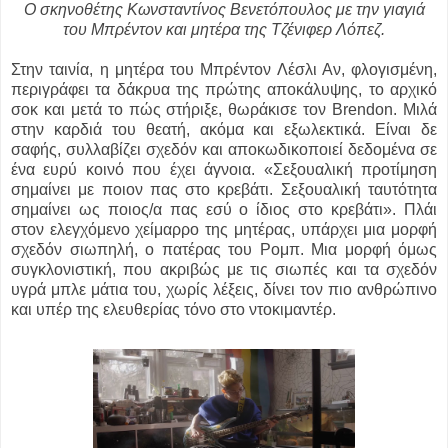
Ο σκηνοθέτης Κωνσταντίνος Βενετόπουλος με την γιαγιά
του Μπρέντον και μητέρα της Τζένιφερ Λόπεζ.
Στην ταινία, η μητέρα του Μπρέντον Λέσλι Αν, φλογισμένη,
περιγράφει τα δάκρυα της πρώτης αποκάλυψης, το αρχικό
σοκ και μετά το πώς στήριξε, θωράκισε τον Brendon. Μιλά
στην καρδιά του θεατή, ακόμα και εξωλεκτικά. Είναι δε
σαφής, συλλαβίζει σχεδόν και αποκωδικοποιεί δεδομένα σε
ένα ευρύ κοινό που έχει άγνοια. «Σεξουαλική προτίμηση
σημαίνει με ποιον πας στο κρεβάτι. Σεξουαλική ταυτότητα
σημαίνει ως ποιος/α πας εσύ ο ίδιος στο κρεβάτι». Πλάι
στον ελεγχόμενο χείμαρρο της μητέρας, υπάρχει μια μορφή
σχεδόν σιωπηλή, ο πατέρας του Ρομπ. Μια μορφή όμως
συγκλονιστική, που ακριβώς με τις σιωπές και τα σχεδόν
υγρά μπλε μάτια του, χωρίς λέξεις, δίνει τον πιο ανθρώπινο
και υπέρ της ελευθερίας τόνο στο ντοκιμαντέρ.