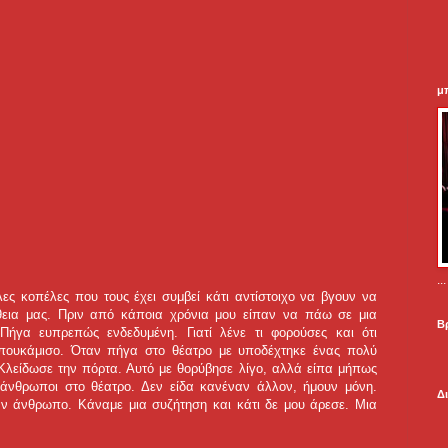
μ
.
ς κοπέλες που τους έχει συμβεί κάτι αντίστοιχο να βγουν να
θεια μας. Πριν από κάποια χρόνια μου είπαν να πάω σε μια
Β
 Πήγα ευπρεπώς ενδεδυμένη. Γιατί λένε τι φορούσες και ότι
 πουκάμισο. Όταν πήγα στο θέατρο με υποδέχτηκε ένας πολύ
Κλείδωσε την πόρτα. Αυτό με θορύβησε λίγο, αλλά είπα μήπως
ι άνθρωποι στο θέατρο. Δεν είδα κανέναν άλλον, ήμουν μόνη.
Δ
αν άνθρωπο. Κάναμε μια συζήτηση και κάτι δε μου άρεσε. Μια