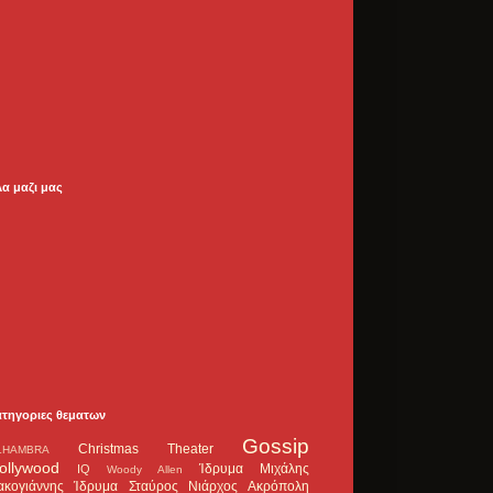
λα μαζι μας
ατηγοριες θεματων
Gossip
Christmas Theater
LHAMBRA
ollywood
Ίδρυμα Μιχάλης
IQ
Woody Allen
ακογιάννης
Ίδρυμα Σταύρος Νιάρχος
Ακρόπολη