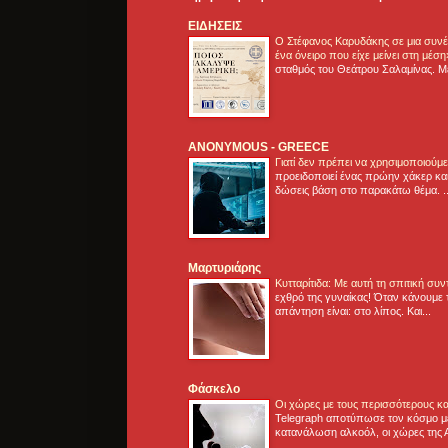
ΕΙΔΗΣΕΙΣ
Ο Στέφανος Καρυδάκης σε μια συνέν
ένα όνειρο που είχε μείνει στη μέσ
σταθμός του Θεάτρου Σαλαμίνας. Με
ANONYMOUS - GREECE
Γιατί δεν πρέπει να χρησιμοποιούμ
προειδοποιεί ένας πρώην χάκερ και
δώσεις βάση στο παρακάτω θέμα. .
Μαρτυριάρης
Κυτταρίτιδα: Με αυτή τη σπιτική συ
εχθρό της γυναίκας! Όταν κάνουμε 
απάντηση είναι: στο λίπος. Και...
Φάσκελο
Οι χώρες με τους περισσότερους κα
Telegraph αποτύπωσε τον κόσμο μ
κατανάλωση αλκοόλ, οι χώρες της 