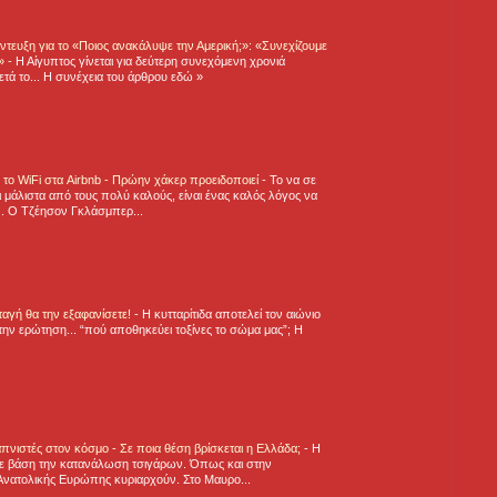
τευξη για το «Ποιος ανακάλυψε την Αμερική;»: «Συνεχίζουμε
η»
-
Η Αίγυπτος γίνεται για δεύτερη συνεχόμενη χρονιά
τά το... Η συνέχεια του άρθρου εδώ »
ε το WiFi στα Airbnb - Πρώην χάκερ προειδοποιεί
-
Το να σε
 μάλιστα από τους πολύ καλούς, είναι ένας καλός λόγος να
.. Ο Τζέησον Γκλάσμπερ...
νταγή θα την εξαφανίσετε!
-
H κυτταρίτιδα αποτελεί τον αιώνιο
την ερώτηση... “πού αποθηκεύει τοξίνες το σώμα μας”; Η
πνιστές στον κόσμο - Σε ποια θέση βρίσκεται η Ελλάδα;
-
Η
ε βάση την κατανάλωση τσιγάρων. Όπως και στην
Ανατολικής Ευρώπης κυριαρχούν. Στο Μαυρο...