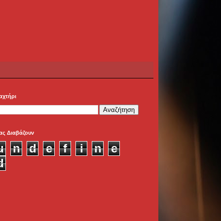
αχτήρι
ας Διαβάζουν
u
n
d
e
f
i
n
e
d