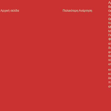
Α
θ
Αρχική σελίδα
Παλαιότερη Ανάρτηση
Θ
Λύ
Θ
Ιτ
Μ
Μ
Π
Φ
α
δ
φ
θ
θ
ι
κ
κ
έ
π
σ