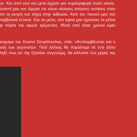
ο. Και από εκεί και μετά άρχισε μια συμπεριφορά πολύ οικεία.
ναντί μου και άρχισε να κάνει κάποιες άσεμνες κινήσεις στον
πό τη σκηνή και πήγα στην αίθουσα. Από τον πανικό μου τον
περβολικά έντονα. Και σε μένα, στα αφτιά μου ηχούσαν τα γέλια
ην πόρτα και έφυγα τρέχοντας. Μετά από τόσα χρόνια είμαι
κηγόρο του Κώστα Σπυρόπουλου, είπε: «Αντιλαμβάνεται και ο
γνωση των γεγονότων. Γιατί αλλιώς θα πηγαίναμε σε ένα άλλο
έληξε πως αν της ζητούσε συγγνώμη, θα κάλυπτε ένα μέρος της