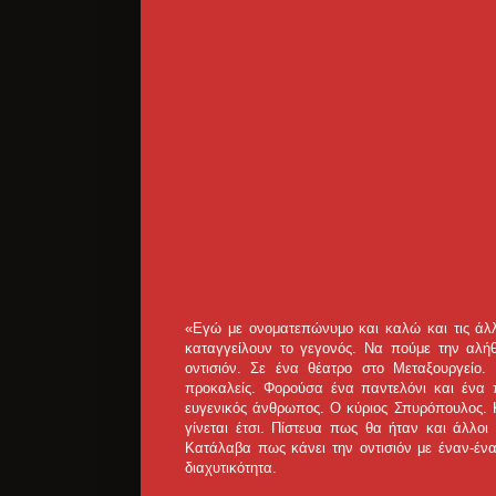
«Εγώ με ονοματεπώνυμο και καλώ και τις άλλε
καταγγείλουν το γεγονός. Να πούμε την αλή
οντισιόν. Σε ένα θέατρο στο Μεταξουργείο.
προκαλείς. Φορούσα ένα παντελόνι και ένα
ευγενικός άνθρωπος. Ο κύριος Σπυρόπουλος. 
γίνεται έτσι. Πίστευα πως θα ήταν και άλλο
Κατάλαβα πως κάνει την οντισιόν με έναν-έν
διαχυτικότητα.