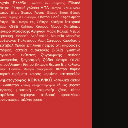
ρχαία Ελλάδα
Εθνικό
Γλώσσα του σώματος
έατρο
ΗΠΑ
Ελληνική γλώσσα
Θέατρο BROADWAY
έατρο Eliart
Θέατρο Άνεσις
Θέατρο Εκάτη
Θέατρο
Θέατρο Οδού Κεφαλληνίας
χνος Τέχνης & Πολιτισμού
Ιστορικά
έατρο ΠΚ
Θέατρο Χυτήριο
Θέατρο Ρεξ
αλία
ΚΘΒΕ
Κύπρος
Μάνος Χατζιδάκις
Καβάφης
έγαρο Μουσικής Αθηνών
Μαρία Κάλλας
Μελίνα
ερκούρη
Μουσείο Ακρόπολης
Μουσείο Μπενάκη
αρθενώνας
Πολυχώρος Vault
Στέφανος Καρυδάκης
εστιβάλ
ήξερες ότι
ακροάσεις
Χρύσα Σπηλιώτη
πόψεις
αστεία
βιβλία
αυτοκτονίες
γλυπτική
εκθέσεις ζωγραφικής
ιαγωνισμοί
εκθέσεις
ζωγραφική
ζώδια
ωτογραφίας
θέατρο OLVIO
έατρο Αλκμήνη
θέατρο Βικτώρια
θέατρο Επί Κολωνώ
θέατρο πορεία
έατρο Πάνθεον
θέατρο Παραμυθίας
καιρός
καταγγελίες
στορικά ευρήματα
καρκίνος
κοινωνικά
ινηματογράφος
κοινωνικά δίκτυα
ουκλοθέατρο
κόμικς
μορφές
κριτική κινηματογράφου
μουσική
κφρασης
ντοκιμαντέρ
ξένος τύπος
αράξενα
περίεργα
πολιτική
προσκλήσεις
υνεντεύξεις
ταλέντα
χορός