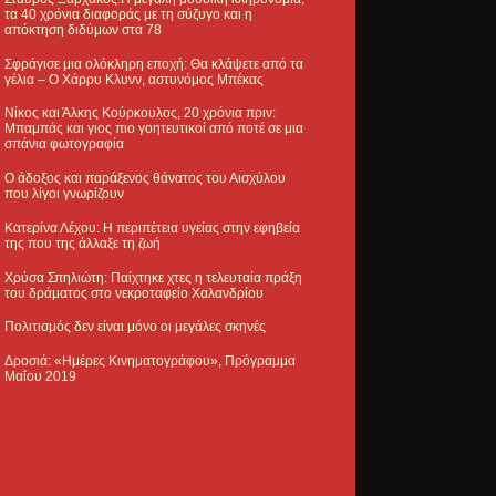
τα 40 χρόνια διαφοράς με τη σύζυγο και η
απόκτηση διδύμων στα 78
Σφράγισε μια ολόκληρη εποχή: Θα κλάψετε από τα
γέλια – Ο Χάρρυ Κλυνν, αστυνόμος Μπέκας
Νίκος και Άλκης Κούρκουλος, 20 χρόνια πριν:
Μπαμπάς και γιος πιο γοητευτικοί από ποτέ σε μια
σπάνια φωτογραφία
Ο άδοξος και παράξενος θάνατος του Αισχύλου
που λίγοι γνωρίζουν
Κατερίνα Λέχου: Η περιπέτεια υγείας στην εφηβεία
της που της άλλαξε τη ζωή
Χρύσα Σπηλιώτη: Παίχτηκε χτες η τελευταία πράξη
του δράματος στο νεκροταφείο Χαλανδρίου
Πολιτισμός δεν είναι μόνο οι μεγάλες σκηνές
Δροσιά: «Ημέρες Κινηματογράφου», Πρόγραμμα
Μαΐου 2019