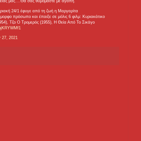
ένειας μας….Θα σας θυμόμαστε με αγάπη.
υριακή 24/1 έφυγε από τη ζωή η Μαργαρίτα
μορφο πρόσωπο και έπαιξε σε μόλις 6 φιλμ: Κυριακάτικο
54), Τζο Ο Τρομερός (1955), Η Θεία Από Το Σικάγο
/sbjKRYWMf1
 27, 2021