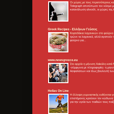
Οι χώρες με τους περισσότερους κα
Telegraph αποτύπωσε τον κόσμο μ
κατανάλωση αλκοόλ, οι χώρες της 
Greek Recipes - Ελλήνων Γεύσεις
Κεφτεδάκια λαχανικών στο φούρνο
τρώνε τα λαχανικά, αλλά αγαπούν τ
φούρνο για...
www.newsgreece.eu
Στο αρχείο η μήνυση Χαϊκάλη κατά
-σύμφωνα με πληροφορίες- η μηνυ
Ασφαλίσεων και τέως βουλευτή των
Hellas On Line
Η έλλειψη γυμναστικής ευθύνεται 
επιστήμονες κρούουν τον κώδωνα τ
για την υγεία των παιδιών τους παί