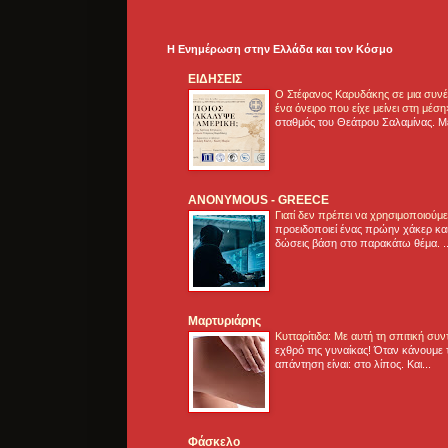
Η Ενημέρωση στην Ελλάδα και τoν Κόσμο
ΕΙΔΗΣΕΙΣ
Ο Στέφανος Καρυδάκης σε μια συνέν
ένα όνειρο που είχε μείνει στη μέσ
σταθμός του Θεάτρου Σαλαμίνας. Με
ANONYMOUS - GREECE
Γιατί δεν πρέπει να χρησιμοποιούμ
προειδοποιεί ένας πρώην χάκερ και
δώσεις βάση στο παρακάτω θέμα. .
Μαρτυριάρης
Κυτταρίτιδα: Με αυτή τη σπιτική συ
εχθρό της γυναίκας! Όταν κάνουμε 
απάντηση είναι: στο λίπος. Και...
Φάσκελο