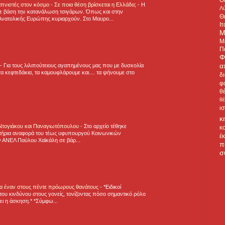
πνιστές στον κόσμο - Σε ποια θέση βρίσκεται η Ελλάδα;
-
Η
Λύ
ε βάση την κατανάλωση τσιγάρων. Όπως και στην
Θ
Ανατολικής Ευρώπης κυριαρχούν. Στο Μαυρο...
Ιτ
Μ
Μ
Π
Φ
α
-
Για τους λιλιπούτειους αγαπημένους μας που με δυσκολία
α κεφτεδάκια, τα καμουφλάρουμε και.... τα ψήνουμε στο
δ
φ
θ
θ
ι
κ
 Ντογιάκου και Παναγιωτόπουλου
-
Στο αρχείο τέθηκε
κ
τήρια αναφορά του τέως υφυπουργού Κοινωνικών
έ
 ΑΝΕΛ Παύλου Χαϊκάλη σε βάρ...
π
σ
για έναν στους πέντε πρόωρους θανάτους
-
*Ειδικοί
ου κινδύνου στους γονείς, τονίζοντας πόσο σημαντικό ρόλο
ζει η άσκηση.* *Σύμφω...