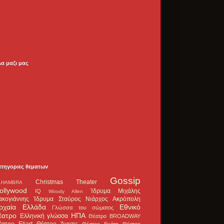
λα μαζι μας
ατηγοριες θεματων
Gossip
Christmas Theater
LHAMBRA
ollywood
Ίδρυμα Μιχάλης
IQ
Woody Allen
ακογιάννης
Ίδρυμα Σταύρος Νιάρχος
Ακρόπολη
ρχαία Ελλάδα
Εθνικό
Γλώσσα του σώματος
έατρο
ΗΠΑ
Ελληνική γλώσσα
Θέατρο BROADWAY
έατρο Eliart
Θέατρο Άνεσις
Θέατρο Εκάτη
Θέατρο