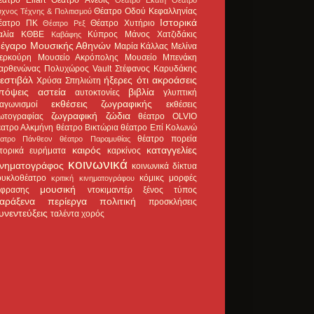
Θέατρο Οδού Κεφαλληνίας
χνος Τέχνης & Πολιτισμού
Ιστορικά
έατρο ΠΚ
Θέατρο Χυτήριο
Θέατρο Ρεξ
αλία
ΚΘΒΕ
Κύπρος
Μάνος Χατζιδάκις
Καβάφης
έγαρο Μουσικής Αθηνών
Μαρία Κάλλας
Μελίνα
ερκούρη
Μουσείο Ακρόπολης
Μουσείο Μπενάκη
αρθενώνας
Πολυχώρος Vault
Στέφανος Καρυδάκης
εστιβάλ
ήξερες ότι
ακροάσεις
Χρύσα Σπηλιώτη
πόψεις
αστεία
βιβλία
αυτοκτονίες
γλυπτική
εκθέσεις ζωγραφικής
ιαγωνισμοί
εκθέσεις
ζωγραφική
ζώδια
ωτογραφίας
θέατρο OLVIO
έατρο Αλκμήνη
θέατρο Βικτώρια
θέατρο Επί Κολωνώ
θέατρο πορεία
έατρο Πάνθεον
θέατρο Παραμυθίας
καιρός
καταγγελίες
στορικά ευρήματα
καρκίνος
κοινωνικά
ινηματογράφος
κοινωνικά δίκτυα
ουκλοθέατρο
κόμικς
μορφές
κριτική κινηματογράφου
μουσική
κφρασης
ντοκιμαντέρ
ξένος τύπος
αράξενα
περίεργα
πολιτική
προσκλήσεις
υνεντεύξεις
ταλέντα
χορός