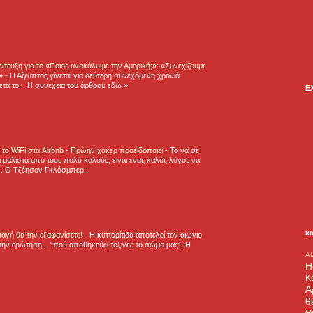
τευξη για το «Ποιος ανακάλυψε την Αμερική;»: «Συνεχίζουμε
η»
-
Η Αίγυπτος γίνεται για δεύτερη συνεχόμενη χρονιά
τά το... Η συνέχεια του άρθρου εδώ »
Ε
ε το WiFi στα Airbnb - Πρώην χάκερ προειδοποιεί
-
Το να σε
 μάλιστα από τους πολύ καλούς, είναι ένας καλός λόγος να
.. Ο Τζέησον Γκλάσμπερ...
κ
νταγή θα την εξαφανίσετε!
-
H κυτταρίτιδα αποτελεί τον αιώνιο
την ερώτηση... “πού αποθηκεύει τοξίνες το σώμα μας”; Η
A
H
Κ
Α
θ
Θ