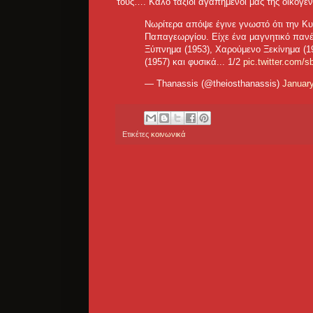
τους…. Καλό ταξίδι αγαπημένοι μας της οικογ
Νωρίτερα απόψε έγινε γνωστό ότι την Κ
Παπαγεωργίου. Είχε ένα μαγνητικό πανέ
Ξύπνημα (1953), Χαρούμενο Ξεκίνημα (19
(1957) και φυσικά... 1/2
pic.twitter.com
— Thanassis (@theiosthanassis)
January
Ετικέτες
κοινωνικά