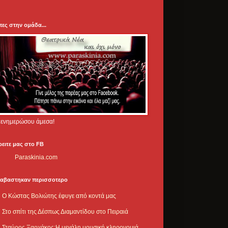
πες στην ομάδα...
.. ενημερώσου άμεσα!
ρειτε μας στο FB
Paraskinia.com
ιαβαστηκαν περισσοτερο
Ο Κώστας Βολιώτης έφυγε από κοντά μας
Στο σπίτι της Δέσπως Διαμαντίδου στο Πειραιά
Σταύρος Ξαρχάκος:Η μεγάλη μουσική κληρονομιά,