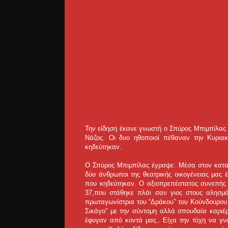
Την είδηση έκανε γνωστή ο Σπύρος Μπιμπίλας 
Νάζος. Οι δυο ηθοποιοί πέθαναν την Κυρια
κηδεύτηκαν.
Ο Σπύρος Μπιμπίλας έγραψε: Μέσα στον κατα
δύο άνθρωποι της θεατρικής οικογένειας μας
που κηδεύτηκαν. Ο αξιοπρεπέστατος συνεπής 
37,που στάθηκε πλάι σαν γιος στους αλησμ
πρωταγωνίστρια του “Δράκου” του Κούνδουρου κα
Σικάγο” με την σύντομη αλλά σπουδαία καρι
έφυγαν από κοντά μας.. Είχα την τύχη να γ