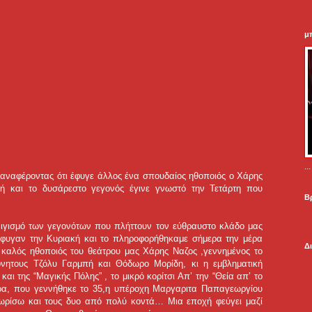
μ
.
αναφέροντας ότι έφυγε άλλος ένα σπουδαίος ηθοποιός ο Χάρης
κή και το δυσάρεστο γεγονός έγινε γνωστό την Τετάρτη που
Β
ιγισμό των γεγονότων που πλήττουν τον εύθραυστο κλάδο μας
 έφυγαν την Κυριακή και το πληροφορήθηκαμε σήμερα την μέρα
Δ
καλός ηθοποιός του θεάτρου μας Χάρης Ναζος ,γεννημένος το
όνητους Τζόλυ Γαρμπή και Θόδωρο Μορίδη, κι η εμβληματική
ι της “Μαγικής Πόλης” , το μικρό κορίτσι Απ’ την “Θεία απ’ το
έρα, που γεννήθηκε το 35,η υπέροχη Μαργαριτα Παπαγεωργίου
νωρίσω και τους δυο από πολύ κοντά… Μια εποχή φεύγει μαζί