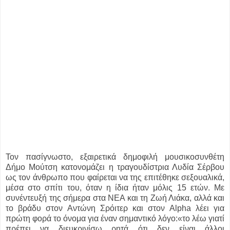
Τον πασίγνωστο, εξαιρετικά δημοφιλή μουσικοσυνθέτη
Δήμο Μούτση κατονομάζει η τραγουδίστρια Λυδία Σέρβου
ως τον άνθρωπο που φαίρεται να της επιτέθηκε σεξουαλικά,
μέσα στο σπίτι του, όταν η ίδια ήταν μόλις 15 ετών. Με
συνέντευξή της σήμερα στα ΝΕΑ και τη Ζωή Λιάκα, αλλά και
το βράδυ στον Αντώνη Σρόιτερ και στον Αlpha λέει για
πρώτη φορά το όνομα για έναν σημαντικό λόγο:«το λέω γιατί
πρέπει να διευκρινίσω ρητά ότι δεν είναι άλλοι