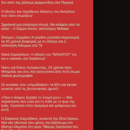
Στο σπίτι της Δέσπως Διαμαντίδου στο Πειραιά
Ο άδοξος και παράξενος θάνατος του Αισχύλου
που λίγοι γνωρίζουν
Σφράγισε μια ολόκληρη εποχή: Θα κλάψετε από τα
γέλια – Ο Χάρρυ Κλυνν, αστυνόμος Μπέκας
Σταύρος Ξαρχάκος:Η μεγάλη μουσική κληρονομιά,
τα 40 χρόνια διαφοράς με τη σύζυγο και η
απόκτηση διδύμων στα 78
Νανά Καραγιάννη: Η είδηση του "ΘΑΝΑΤΟΥ" της
και ο πανικός στο διαδίκτυο!
Νίκος και Άλκης Κούρκουλος, 20 χρόνια πριν:
Μπαμπάς και γιος πιο γοητευτικοί από ποτέ σε μια
σπάνια φωτογραφία
Οι γυναίκες που «σημάδεψαν» τα 80's και έγιναν
γνωστές από τις βιντεοταινίες (φωτό)
«Πριν ο άνεμος ξεχάσει το όνομά μου» — Μια
παράσταση που μιλά για τη λήθη με το φως της
ζωής. Είμασταν στην πρεμιέρα και γράφουμε για
αυτή
Ο Στέφανος Καρυδάκης συναντά την Ζέτα Λιάλιου.
Μια νέα ηθοποιό που φέτος την βλέπουμε στο
Θέατρο Αλκμήνη στο έργο "Μαυρη Σαμπούκα του