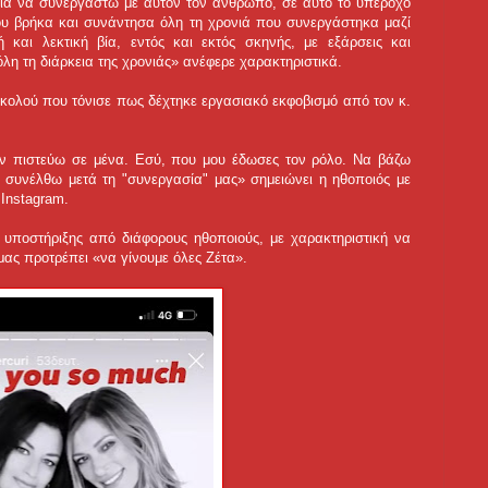
ία να συνεργαστώ με αυτόν τον άνθρωπο, σε αυτό το υπέροχο
ου βρήκα και συνάντησα όλη τη χρονιά που συνεργάστηκα μαζί
 και λεκτική βία, εντός και εκτός σκηνής, με εξάρσεις και
όλη τη διάρκεια της χρονιάς» ανέφερε χαρακτηριστικά.
νικολού που τόνισε πως δέχτηκε εργασιακό εκφοβισμό από τον κ.
μην πιστεύω σε μένα. Εσύ, που μου έδωσες τον ρόλο. Να βάζω
 συνέλθω μετά τη "συνεργασία" μας» σημειώνει η ηθοποιός με
Instagram.
 υποστήριξης από διάφορους ηθοποιούς, με χαρακτηριστική να
ας προτρέπει «να γίνουμε όλες Ζέτα».