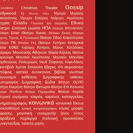
Gossip
Christmas Theater
LHAMBRA
ollywood
Ίδρυμα Μιχάλης
IQ
Woody Allen
ακογιάννης
Ίδρυμα Σταύρος Νιάρχος
Ακρόπολη
ρχαία Ελλάδα
Εθνικό
Γλώσσα του σώματος
έατρο
ΗΠΑ
Ελληνική γλώσσα
Θέατρο BROADWAY
έατρο Eliart
Θέατρο Άνεσις
Θέατρο Εκάτη
Θέατρο
Θέατρο Οδού Κεφαλληνίας
χνος Τέχνης & Πολιτισμού
Ιστορικά
έατρο ΠΚ
Θέατρο Χυτήριο
Θέατρο Ρεξ
αλία
ΚΘΒΕ
Κύπρος
Μάνος Χατζιδάκις
Καβάφης
έγαρο Μουσικής Αθηνών
Μαρία Κάλλας
Μελίνα
ερκούρη
Μουσείο Ακρόπολης
Μουσείο Μπενάκη
αρθενώνας
Πολυχώρος Vault
Στέφανος Καρυδάκης
εστιβάλ
ήξερες ότι
ακροάσεις
Χρύσα Σπηλιώτη
πόψεις
αστεία
βιβλία
αυτοκτονίες
γλυπτική
εκθέσεις ζωγραφικής
ιαγωνισμοί
εκθέσεις
ζωγραφική
ζώδια
ωτογραφίας
θέατρο OLVIO
έατρο Αλκμήνη
θέατρο Βικτώρια
θέατρο Επί Κολωνώ
θέατρο πορεία
έατρο Πάνθεον
θέατρο Παραμυθίας
καιρός
καταγγελίες
στορικά ευρήματα
καρκίνος
κοινωνικά
ινηματογράφος
κοινωνικά δίκτυα
ουκλοθέατρο
κόμικς
μορφές
κριτική κινηματογράφου
μουσική
κφρασης
ντοκιμαντέρ
ξένος τύπος
αράξενα
περίεργα
πολιτική
προσκλήσεις
υνεντεύξεις
ταλέντα
χορός