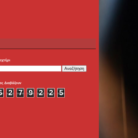
αχτήρι
ας Διαβάζουν
6
2
7
9
2
2
5