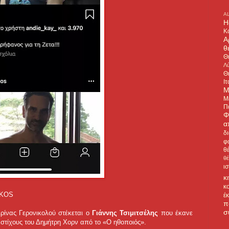
A
H
Κ
Α
θ
Θ
Λύ
Θ
Ιτ
Μ
Μ
Π
Φ
α
δ
φ
θ
θ
ι
κ
κ
IKOS
έ
π
σ
ρίνας Γερονικολού στέκεται ο
Γιάννης Τσιμιτσέλης
που έκανε
 στίχους του Δημήτρη Χορν από το «Ο ηθοποιός».