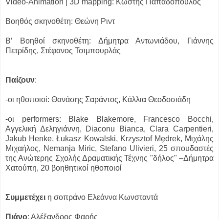
Video-Animation | 3D mapping: Κωστής Παπαδόπουλος
Βοηθός σκηνοθέτη: Θεώνη Ριντ
Β’ Βοηθοί σκηνοθέτη: Δήμητρα Αντωνιάδου, Γιάννης
Πετρίδης, Στέφανος Τσιμπουρλάς
Παίζουν
:
-οι ηθοποιοί: Θανάσης Σαράντος, Κάλλια Θεοδοσιάδη
-οι performers: Blake Blakemore, Francesco Bocchi,
Αγγελική Δεληγιάννη, Diaconu Bianca, Clara Carpentieri,
Jakub Henke, Łukasz Kowalski, Krzysztof Mędrek, Μιχάλης
Μιχαήλος, Nemanja Miric, Stefano Ulivieri, 25 σπουδαστές
της Ανώτερης Σχολής Δραματικής Τέχνης "δήλος" –Δήμητρα
Χατούπη, 20 βοηθητικοί ηθοποιοί
Συμμετέχει
η σοπράνο Ελεάννα Κωνσταντά
Πιάνο
: Αλέξανδρος Φαρής