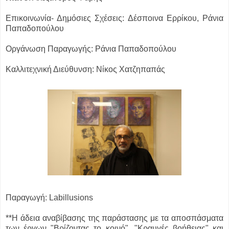
Επικοινωνία- Δημόσιες Σχέσεις: Δέσποινα Ερρίκου, Ράνια
Παπαδοπούλου
Οργάνωση Παραγωγής: Ράνια Παπαδοπούλου
Καλλιτεχνική Διεύθυνση: Νίκος Χατζηπαπάς
Παραγωγή: Labillusions
**H άδεια αναβίβασης της παράστασης με τα αποσπάσματα
των έργων "Βρίζοντας το κοινό", "Κραυγές βοήθειας" και