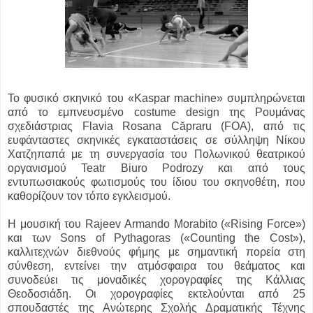
Το φυσικό σκηνικό του «Kaspar machine» συμπληρώνεται
από το εμπνευσμένο costume design της Ρουμάνας
σχεδιάστριας Flavia Rosana Căpraru (FOA), από τις
ευφάνταστες σκηνικές εγκαταστάσεις σε σύλληψη Νίκου
Χατζηπαπά με τη συνεργασία του Πολωνικού θεατρικού
οργανισμού Teatr Biuro Podrozy και από τους
εντυπωσιακούς φωτισμούς του ίδιου του σκηνοθέτη, που
καθορίζουν τον τόπο εγκλεισμού.
Η μουσική του Rajeev Armando Morabito («Rising Force»)
και των Sons of Pythagoras («Counting the Cost»),
καλλιτεχνών διεθνούς φήμης με σημαντική πορεία στη
σύνθεση, εντείνει την ατμόσφαιρα του θεάματος και
συνοδεύει τις μοναδικές χορογραφίες της Κάλλιας
Θεοδοσιάδη. Οι χορογραφίες εκτελούνται από 25
σπουδαστές της Ανώτερης Σχολής Δραματικής Τέχνης