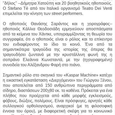
"δήλος" –Δήμητρα Χατούπη και 20 βοηθητικούς ηθοποιούς.
Ο Stefano Tè από τον Ιταλικό οργανισμό Teatro Dei Venti
επιμελείται την κίνηση των street performers.
Ο ηθοποιός Θανάσης Σαράντος και η χορογράφος–
ηθοποιός Κάλλια Θεοδοσιάδη ερμηνεύουν αποσπάσματα
από τα κείμενα του Χάντκε, υπογραμμίζοντας τη θεωρία του
συγγραφέα, ότι ο ηθοποιός είναι ο ρόλος και το επίκεντρο
του ενδιαφέροντος το ίδιο το κοινό. Ένα από τα
σημαντικότερα τραγούδια της ιστορίας της όπερας θα
τραγουδήσει ζωντανά με την κρυστάλλινη φωνή της η
σοπράνο Ελεάννα Κωνσταντά, με την (ηχογραφημένη)
συνοδεία του Αλέξανδρου Φαρή στο πιάνο.
Σημαντικό ρόλο στο σκηνικό του «Kaspar Machine» κατέχει
η εικαστική εγκατάσταση «Διερχόμενοι» του Γιώργου Ξένου,
που αποτελείται από 150 ανθρώπινα περιγράμματα από
σίδηρο, διαστάσεων 200χ80 εκ. το καθένα. Πρόκειται για ένα
πλήθος που προέρχεται από κάθε μορφής εγκλεισμούς,
φόβους, διώξεις, πολέμους. Είναι πρόσφυγες, αρνητές κάθε
συλλογικού ορθολογισμού, αναρχικοί (με τη φιλοσοφική
έννοια του όρου), με διαφορετική σκέψη για το κοινωνικό