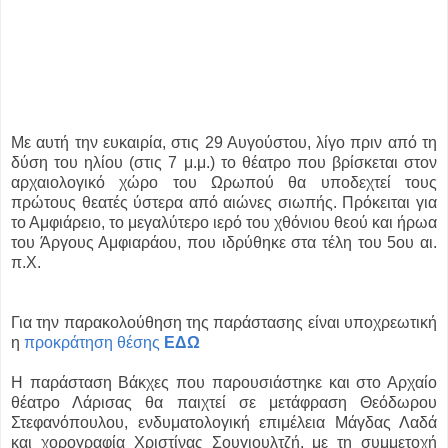
Με αυτή την ευκαιρία, στις 29 Αυγούστου, λίγο πριν από τη
δύση του ηλίου (στις 7 μ.μ.) το θέατρο που βρίσκεται στον
αρχαιολογικό χώρο του Ωρωπού θα υποδεχτεί τους
πρώτους θεατές ύστερα από αιώνες σιωπής. Πρόκειται για
το Αμφιάρειο, το μεγαλύτερο ιερό του χθόνιου θεού και ήρωα
του Άργους Αμφιαράου, που ιδρύθηκε στα τέλη του 5ου αι.
π.Χ.
Για την παρακολούθηση της παράστασης είναι υποχρεωτική
η
προκράτηση θέσης
ΕΔΩ
Η παράσταση Βάκχες που παρουσιάστηκε και στο Αρχαίο
θέατρο Λάρισας θα παιχτεί σε μετάφραση Θεόδωρου
Στεφανόπουλου, ενδυματολογική επιμέλεια Μάγδας Λαδά
και χορογραφία Χριστίνας Σουγιουλτζή, με τη συμμετοχή