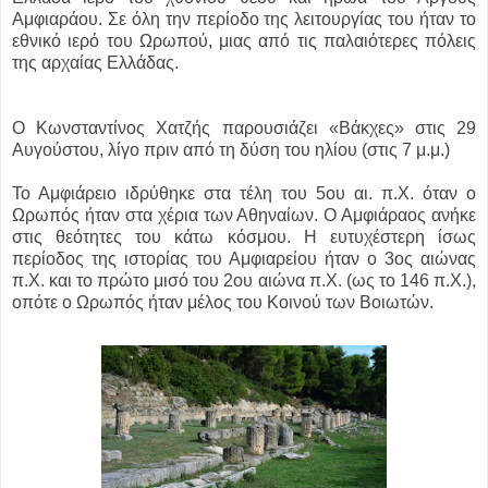
Αμφιαράου. Σε όλη την περίοδο της λειτουργίας του ήταν το
εθνικό ιερό του Ωρωπού, μιας από τις παλαιότερες πόλεις
της αρχαίας Ελλάδας.
Ο Κωνσταντίνος Χατζής παρουσιάζει «Βάκχες» στις 29
Αυγούστου, λίγο πριν από τη δύση του ηλίου (στις 7 μ.μ.)
Το Αμφιάρειο ιδρύθηκε στα τέλη του 5ου αι. π.Χ. όταν ο
Ωρωπός ήταν στα χέρια των Αθηναίων. Ο Αμφιάραος ανήκε
στις θεότητες του κάτω κόσμου. Η ευτυχέστερη ίσως
περίοδος της ιστορίας του Αμφιαρείου ήταν ο 3ος αιώνας
π.Χ. και το πρώτο μισό του 2ου αιώνα π.Χ. (ως το 146 π.Χ.),
οπότε ο Ωρωπός ήταν μέλος του Κοινού των Βοιωτών.