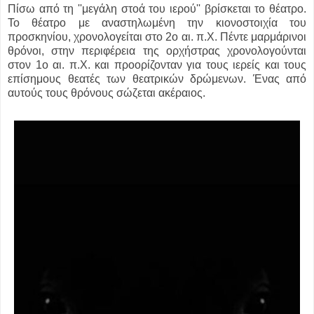
Πίσω από τη ''μεγάλη στοά του ιερού'' βρίσκεται το θέατρο.
Το θέατρο με αναστηλωμένη την κιονοστοιχία του
προσκηνίου, χρονολογείται στο 2ο αι. π.Χ. Πέντε μαρμάρινοι
θρόνοι, στην περιφέρεια της ορχήστρας χρονολογούνται
στον 1ο αι. π.Χ. και προορίζονταν για τους ιερείς και τους
επίσημους θεατές των θεατρικών δρώμενων. Ένας από
αυτούς τους θρόνους σώζεται ακέραιος.