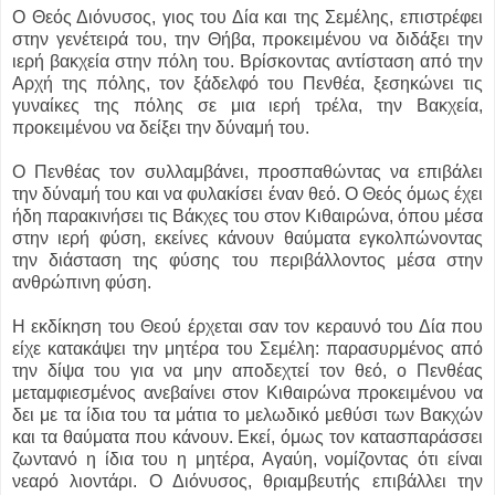
Ο Θεός Διόνυσος, γιος του Δία και της Σεμέλης, επιστρέφει
στην γενέτειρά του, την Θήβα, προκειμένου να διδάξει την
ιερή βακχεία στην πόλη του. Βρίσκοντας αντίσταση από την
Αρχή της πόλης, τον ξάδελφό του Πενθέα, ξεσηκώνει τις
γυναίκες της πόλης σε μια ιερή τρέλα, την Βακχεία,
προκειμένου να δείξει την δύναμή του.
Ο Πενθέας τον συλλαμβάνει, προσπαθώντας να επιβάλει
την δύναμή του και να φυλακίσει έναν θεό. Ο Θεός όμως έχει
ήδη παρακινήσει τις Βάκχες του στον Κιθαιρώνα, όπου μέσα
στην ιερή φύση, εκείνες κάνουν θαύματα εγκολπώνοντας
την διάσταση της φύσης του περιβάλλοντος μέσα στην
ανθρώπινη φύση.
Η εκδίκηση του Θεού έρχεται σαν τον κεραυνό του Δία που
είχε κατακάψει την μητέρα του Σεμέλη: παρασυρμένος από
την δίψα του για να μην αποδεχτεί τον θεό, ο Πενθέας
μεταμφιεσμένος ανεβαίνει στον Κιθαιρώνα προκειμένου να
δει με τα ίδια του τα μάτια το μελωδικό μεθύσι των Βακχών
και τα θαύματα που κάνουν. Εκεί, όμως τον κατασπαράσσει
ζωντανό η ίδια του η μητέρα, Αγαύη, νομίζοντας ότι είναι
νεαρό λιοντάρι. Ο Διόνυσος, θριαμβευτής επιβάλλει την