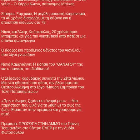
γέλια – Ο Χάρρυ Κλυνν, αστυνόμος Μπέκας
Σταύρος Ξαρχάκος:Η μεγάλη μουσική κληρονομιά,
τα 40 χρόνια διαφοράς με τη σύζυγο και η
απόκτηση διδύμων στα 78
Νίκος και Άλκης Κούρκουλος, 20 χρόνια πριν:
Μπαμπάς και γιος πιο γοητευτικοί από ποτέ σε μια
σπάνια φωτογραφία
Ο άδοξος και παράξενος θάνατος του Αισχύλου
που λίγοι γνωρίζουν
Νανά Καραγιάννη: Η είδηση του "ΘΑΝΑΤΟΥ" της
και ο πανικός στο διαδίκτυο!
Ο Στέφανος Καρυδάκης συναντά την Ζέτα Λιάλιου.
Μια νέα ηθοποιό που φέτος την βλέπουμε στο
Θέατρο Αλκμήνη στο έργο "Μαυρη Σαμπούκα του
Τόλη Παπαδημητρίου
«Πριν ο άνεμος ξεχάσει το όνομά μου» — Μια
παράσταση που μιλά για τη λήθη με το φως της
ζωής. Είμασταν στην πρεμιέρα και γράφουμε για
αυτή
Πρεμιέρα: ΠΡΟΣΩΠΑ ΣΤΗΝ ΑΜΜΟ του Γιάννη
Τσαμαντάκη στο θέατρο ΕΛΕΡ με την Λυδία
Φωτοπούλου