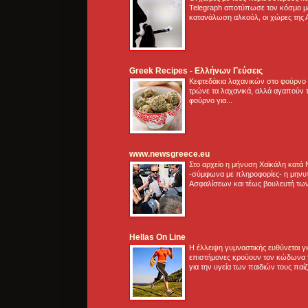
Telegraph αποτύπωσε τον κόσμο μ
κατανάλωση αλκοόλ, οι χώρες της 
Greek Recipes - Ελλήνων Γεύσεις
Κεφτεδάκια λαχανικών στο φούρνο
τρώνε τα λαχανικά, αλλά αγαπούν τ
φούρνο για...
www.newsgreece.eu
Στο αρχείο η μήνυση Χαϊκάλη κατά
-σύμφωνα με πληροφορίες- η μηνυ
Ασφαλίσεων και τέως βουλευτή των
Hellas On Line
Η έλλειψη γυμναστικής ευθύνεται 
επιστήμονες κρούουν τον κώδωνα τ
για την υγεία των παιδιών τους παί