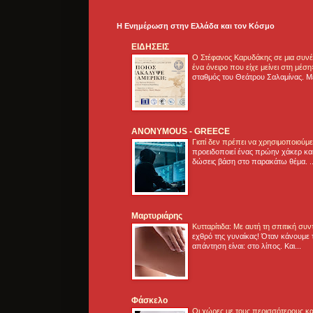
Η Ενημέρωση στην Ελλάδα και τoν Κόσμο
ΕΙΔΗΣΕΙΣ
Ο Στέφανος Καρυδάκης σε μια συνέν
ένα όνειρο που είχε μείνει στη μέσ
σταθμός του Θεάτρου Σαλαμίνας. Με
ANONYMOUS - GREECE
Γιατί δεν πρέπει να χρησιμοποιούμ
προειδοποιεί ένας πρώην χάκερ και
δώσεις βάση στο παρακάτω θέμα. .
Μαρτυριάρης
Κυτταρίτιδα: Με αυτή τη σπιτική συ
εχθρό της γυναίκας! Όταν κάνουμε 
απάντηση είναι: στο λίπος. Και...
Φάσκελο
Οι χώρες με τους περισσότερους κα