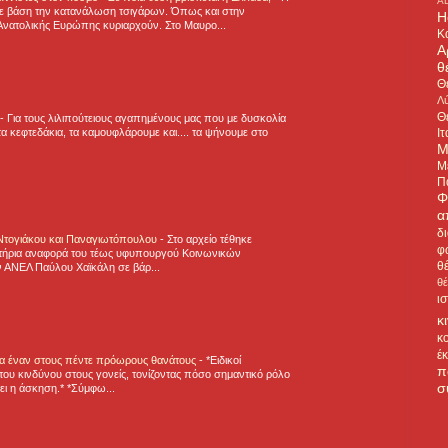
A
ε βάση την κατανάλωση τσιγάρων. Όπως και στην
H
Ανατολικής Ευρώπης κυριαρχούν. Στο Μαυρο...
Κ
Α
θ
Θ
Λύ
Θ
-
Για τους λιλιπούτειους αγαπημένους μας που με δυσκολία
Ιτ
α κεφτεδάκια, τα καμουφλάρουμε και.... τα ψήνουμε στο
Μ
Μ
Π
Φ
α
δ
 Ντογιάκου και Παναγιωτόπουλου
-
Στο αρχείο τέθηκε
φ
τήρια αναφορά του τέως υφυπουργού Κοινωνικών
θ
 ΑΝΕΛ Παύλου Χαϊκάλη σε βάρ...
θ
ι
κ
κ
έ
για έναν στους πέντε πρόωρους θανάτους
-
*Ειδικοί
π
ου κινδύνου στους γονείς, τονίζοντας πόσο σημαντικό ρόλο
σ
ζει η άσκηση.* *Σύμφω...