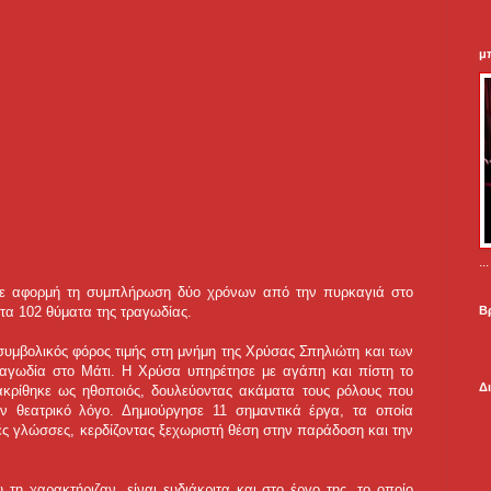
μ
.
 με αφορμή τη συμπλήρωση δύο χρόνων από την πυρκαγιά στο
Β
τα 102 θύματα της τραγωδίας.
συμβολικός φόρος τιμής στη μνήμη της Χρύσας Σπηλιώτη και των
αγωδία στο Μάτι. Η Χρύσα υπηρέτησε με αγάπη και πίστη το
Δ
ιακρίθηκε ως ηθοποιός, δουλεύοντας ακάματα τους ρόλους που
ον θεατρικό λόγο. Δημιούργησε 11 σημαντικά έργα, τα οποία
ές γλώσσες, κερδίζοντας ξεχωριστή θέση στην παράδοση και την
 τη χαρακτήριζαν, είναι ευδιάκριτα και στο έργο της, το οποίο