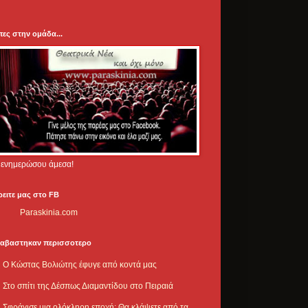
πες στην ομάδα...
.. ενημερώσου άμεσα!
ρειτε μας στο FB
Paraskinia.com
ιαβαστηκαν περισσοτερο
Ο Κώστας Βολιώτης έφυγε από κοντά μας
Στο σπίτι της Δέσπως Διαμαντίδου στο Πειραιά
Σφράγισε μια ολόκληρη εποχή: Θα κλάψετε από τα