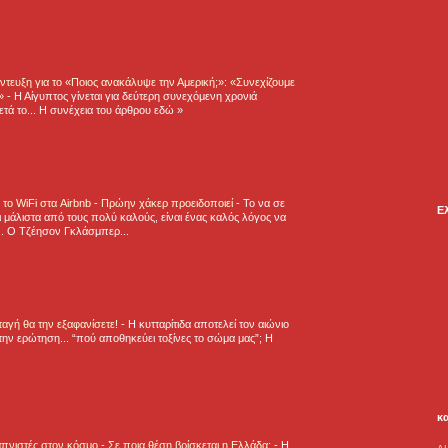
τευξη για το «Ποιος ανακάλυψε την Αμερική;»: «Συνεχίζουμε
η»
-
Η Αίγυπτος γίνεται για δεύτερη συνεχόμενη χρονιά
τά το... Η συνέχεια του άρθρου εδώ »
ε το WiFi στα Airbnb - Πρώην χάκερ προειδοποιεί
-
Το να σε
Ε
 μάλιστα από τους πολύ καλούς, είναι ένας καλός λόγος να
.. Ο Τζέησον Γκλάσμπερ...
νταγή θα την εξαφανίσετε!
-
H κυτταρίτιδα αποτελεί τον αιώνιο
την ερώτηση... “πού αποθηκεύει τοξίνες το σώμα μας”; Η
κ
πνιστές στον κόσμο - Σε ποια θέση βρίσκεται η Ελλάδα;
-
Η