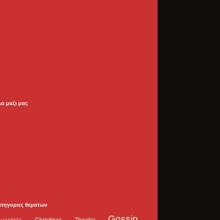
λα μαζι μας
ατηγοριες θεματων
Gossip
Christmas Theater