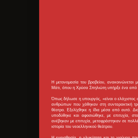
Η μετονομασία του βραβείου, ανακοινώνεται
Μάτι, όπου η Χρύσα Σπηλιώτη υπήρξε ένα από 
Όπως δήλωσε η υπουργός, «είναι ο ελάχιστος 
ανθρώπων που χάθηκαν στη συνταρακτική τρ
θέατρο. Εξελίχθηκε η ίδια μέσα από αυτό. Δ
υποδύθηκε και αφοσιώθηκε, με επιτυχία, στ
ανέβηκαν με επιτυχία, μεταφράστηκαν σε πολλ
ιστορία του νεοελληνικού θεάτρου.
Η ευαισθησία, η γλυκύτητα και το χιούμορ που