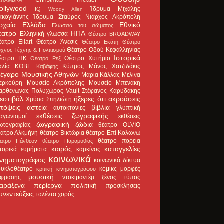
LHAMBRA
ollywood
Ίδρυμα Μιχάλης
IQ
Woody Allen
ακογιάννης
Ίδρυμα Σταύρος Νιάρχος
Ακρόπολη
ρχαία Ελλάδα
Εθνικό
Γλώσσα του σώματος
έατρο
ΗΠΑ
Ελληνική γλώσσα
Θέατρο BROADWAY
έατρο Eliart
Θέατρο Άνεσις
Θέατρο Εκάτη
Θέατρο
Θέατρο Οδού Κεφαλληνίας
χνος Τέχνης & Πολιτισμού
Ιστορικά
έατρο ΠΚ
Θέατρο Χυτήριο
Θέατρο Ρεξ
αλία
ΚΘΒΕ
Κύπρος
Μάνος Χατζιδάκις
Καβάφης
έγαρο Μουσικής Αθηνών
Μαρία Κάλλας
Μελίνα
ερκούρη
Μουσείο Ακρόπολης
Μουσείο Μπενάκη
αρθενώνας
Πολυχώρος Vault
Στέφανος Καρυδάκης
εστιβάλ
ήξερες ότι
ακροάσεις
Χρύσα Σπηλιώτη
πόψεις
αστεία
βιβλία
αυτοκτονίες
γλυπτική
εκθέσεις ζωγραφικής
ιαγωνισμοί
εκθέσεις
ζωγραφική
ζώδια
ωτογραφίας
θέατρο OLVIO
έατρο Αλκμήνη
θέατρο Βικτώρια
θέατρο Επί Κολωνώ
θέατρο πορεία
έατρο Πάνθεον
θέατρο Παραμυθίας
καιρός
καταγγελίες
στορικά ευρήματα
καρκίνος
κοινωνικά
ινηματογράφος
κοινωνικά δίκτυα
ουκλοθέατρο
κόμικς
μορφές
κριτική κινηματογράφου
μουσική
κφρασης
ντοκιμαντέρ
ξένος τύπος
αράξενα
περίεργα
πολιτική
προσκλήσεις
υνεντεύξεις
ταλέντα
χορός