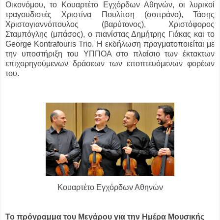
Οικονόμου, το Κουαρτέτο Εγχόρδων Αθηνών, οι λυρικοί
τραγουδιστές Χριστίνα Πουλίτση (σοπράνο), Τάσης
Χριστογιαννόπουλος (βαρύτονος), Χριστόφορος
Σταμπόγλης (μπάσος), ο πιανίστας Δημήτρης Γιάκας και το
George Kontrafouris Trio. Η εκδήλωση πραγματοποιείται με
την υποστήριξη του ΥΠΠΟΑ στο πλαίσιο των έκτακτων
επιχορηγούμενων δράσεων των εποπτευόμενων φορέων
του.
Κουαρτέτο Εγχόρδων Αθηνών
Το πρόγραμμα του Μεγάρου για την Ημέρα Μουσικής