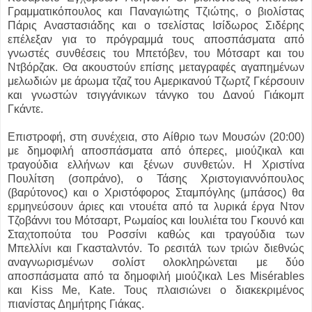
Γραμματικόπουλος και Παναγιώτης Τζιώτης, ο βιολίστας
Πάρις Αναστασιάδης και ο τσελίστας Ισίδωρος Σιδέρης
επέλεξαν για το πρόγραμμά τους αποσπάσματα από
γνωστές συνθέσεις του Μπετόβεν, του Μότσαρτ και του
Ντβόρζακ. Θα ακουστούν επίσης μεταγραφές αγαπημένων
μελωδιών με άρωμα τζαζ του Αμερικανού Τζωρτζ Γκέρσουιν
και γνωστών τσιγγάνικων τάνγκο του Δανού Γιάκομπ
Γκάντε.
Επιστροφή, στη συνέχεια, στο Αίθριο των Μουσών (20:00)
με δημοφιλή αποσπάσματα από όπερες, μιούζικαλ και
τραγούδια ελλήνων και ξένων συνθετών. Η Χριστίνα
Πουλίτση (σοπράνο), ο Τάσης Χριστογιαννόπουλος
(βαρύτονος) και ο Χριστόφορος Σταμπόγλης (μπάσος) θα
ερμηνεύσουν άριες και ντουέτα από τα λυρικά έργα Ντον
Τζοβάννι του Μότσαρτ, Ρωμαίος και Ιουλιέτα του Γκουνό και
Σταχτοπούτα του Ροσσίνι καθώς και τραγούδια των
Μπελλίνι και Γκασταλντόν. To ρεσιτάλ των τριών διεθνώς
αναγνωρισμένων σολίστ ολοκληρώνεται με δύο
αποσπάσματα από τα δημοφιλή μιούζικαλ Les Misérables
και Kiss Me, Kate. Τους πλαισιώνει ο διακεκριμένος
πιανίστας Δημήτρης Γιάκας.