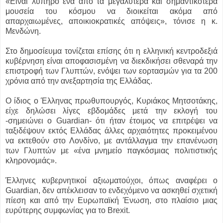
«Είναι λυπηρό ένα από τα μεγαλύτερα και σημαντικότερα
μουσεία του κόσμου να διοικείται ακόμα από
απαρχαιωμένες, αποικιοκρατικές απόψεις», τόνισε η κ.
Μενδώνη.
Στο δημοσίευμα τονίζεται επίσης ότι η ελληνική κεντροδεξιά
κυβέρνηση είναι αποφασισμένη να διεκδικήσει σθεναρά την
επιστροφή των Γλυπτών, ενόψει των εορτασμών για τα 200
χρόνια από την ανεξαρτησία της Ελλάδας.
Ο ίδιος ο Έλληνας πρωθυπουργός, Κυριάκος Μητσοτάκης,
είχε δηλώσει λίγες εβδομάδες μετά την εκλογή του
-σημειώνει ο Guardian- ότι ήταν έτοιμος να επιτρέψει να
ταξιδέψουν εκτός Ελλάδας άλλες αρχαιότητες προκειμένου
να εκτεθούν στο Λονδίνο, με αντάλλαγμα την επανένωση
των Γλυπτών με «ένα μνημείο παγκόσμιας πολιτιστικής
κληρονομιάς».
Έλληνες κυβερνητικοί αξιωματούχοι, όπως αναφέρει ο
Guardian, δεν απέκλεισαν το ενδεχόμενο να ασκηθεί σχετική
πίεση και από την Ευρωπαϊκή Ένωση, στο πλαίσιο μιας
ευρύτερης συμφωνίας για το Brexit.