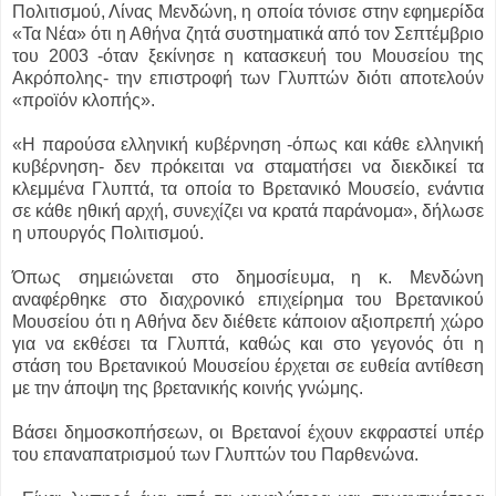
Πολιτισμού, Λίνας Μενδώνη, η οποία τόνισε στην εφημερίδα
«Τα Νέα» ότι η Αθήνα ζητά συστηματικά από τον Σεπτέμβριο
του 2003 -όταν ξεκίνησε η κατασκευή του Μουσείου της
Ακρόπολης- την επιστροφή των Γλυπτών διότι αποτελούν
«προϊόν κλοπής».
«Η παρούσα ελληνική κυβέρνηση -όπως και κάθε ελληνική
κυβέρνηση- δεν πρόκειται να σταματήσει να διεκδικεί τα
κλεμμένα Γλυπτά, τα οποία το Βρετανικό Μουσείο, ενάντια
σε κάθε ηθική αρχή, συνεχίζει να κρατά παράνομα», δήλωσε
η υπουργός Πολιτισμού.
Όπως σημειώνεται στο δημοσίευμα, η κ. Μενδώνη
αναφέρθηκε στο διαχρονικό επιχείρημα του Βρετανικού
Μουσείου ότι η Αθήνα δεν διέθετε κάποιον αξιοπρεπή χώρο
για να εκθέσει τα Γλυπτά, καθώς και στο γεγονός ότι η
στάση του Βρετανικού Μουσείου έρχεται σε ευθεία αντίθεση
με την άποψη της βρετανικής κοινής γνώμης.
Βάσει δημοσκοπήσεων, οι Βρετανοί έχουν εκφραστεί υπέρ
του επαναπατρισμού των Γλυπτών του Παρθενώνα.