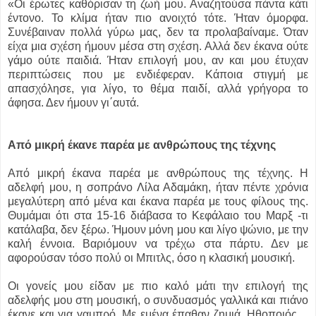
«Οι έρωτες καθόρισαν τη ζωή μου. Αναζητούσα πάντα κάτι
έντονο. Το κλίμα ήταν πιο ανοιχτό τότε. Ήταν όμορφα.
Συνέβαιναν πολλά γύρω μας, δεν τα προλαβαίναμε. Όταν
είχα μια σχέση ήμουν μέσα στη σχέση. Αλλά δεν έκανα ούτε
γάμο ούτε παιδιά. Ήταν επιλογή μου, αν και μου έτυχαν
περιπτώσεις που με ενδιέφεραν. Κάποια στιγμή με
απασχόλησε, για λίγο, το θέμα παιδί, αλλά γρήγορα το
άφησα. Δεν ήμουν γι΄αυτά.
Από μικρή έκανε παρέα με ανθρώπους της τέχνης
Από μικρή έκανα παρέα με ανθρώπους της τέχνης. Η
αδελφή μου, η σοπράνο Λίλα Αδαμάκη, ήταν πέντε χρόνια
μεγαλύτερη από μένα και έκανα παρέα με τους φίλους της.
Θυμάμαι ότι στα 15-16 διάβασα το Κεφάλαιο του Μαρξ -τι
κατάλαβα, δεν ξέρω. Ήμουν μόνη μου και λίγο ψώνιο, με την
καλή έννοια. Βαριόμουν να τρέχω στα πάρτυ. Δεν με
αφορούσαν τόσο πολύ οι Μπιτλς, όσο η κλασική μουσική.
Οι γονείς μου είδαν με πιο καλό μάτι την επιλογή της
αδελφής μου στη μουσική, ο συνδυασμός γαλλικά και πιάνο
έκανε και για γαμπρό. Με εμένα έπαθαν ζημιά. Ηθοποιός…