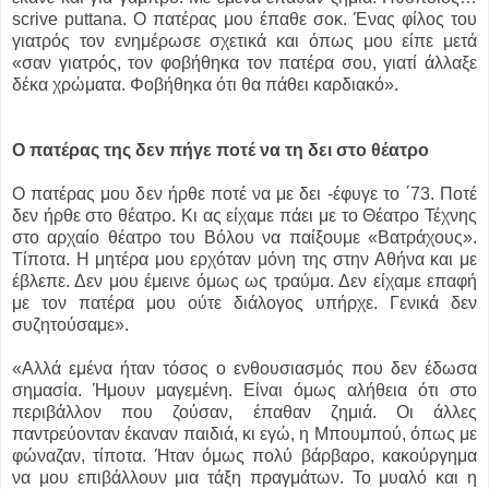
scrive puttana. Ο πατέρας μου έπαθε σοκ. Ένας φίλος του
γιατρός τον ενημέρωσε σχετικά και όπως μου είπε μετά
«σαν γιατρός, τον φοβήθηκα τον πατέρα σου, γιατί άλλαξε
δέκα χρώματα. Φοβήθηκα ότι θα πάθει καρδιακό».
Ο πατέρας της δεν πήγε ποτέ να τη δει στο θέατρο
Ο πατέρας μου δεν ήρθε ποτέ να με δει -έφυγε το ΄73. Ποτέ
δεν ήρθε στο θέατρο. Κι ας είχαμε πάει με το Θέατρο Τέχνης
στο αρχαίο θέατρο του Βόλου να παίξουμε «Βατράχους».
Τίποτα. Η μητέρα μου ερχόταν μόνη της στην Αθήνα και με
έβλεπε. Δεν μου έμεινε όμως ως τραύμα. Δεν είχαμε επαφή
με τον πατέρα μου ούτε διάλογος υπήρχε. Γενικά δεν
συζητούσαμε».
«Αλλά εμένα ήταν τόσος ο ενθουσιασμός που δεν έδωσα
σημασία. Ήμουν μαγεμένη. Είναι όμως αλήθεια ότι στο
περιβάλλον που ζούσαν, έπαθαν ζημιά. Οι άλλες
παντρεύονταν έκαναν παιδιά, κι εγώ, η Μπουμπού, όπως με
φώναζαν, τίποτα. Ήταν όμως πολύ βάρβαρο, κακούργημα
να μου επιβάλλουν μια τάξη πραγμάτων. Το μυαλό και η