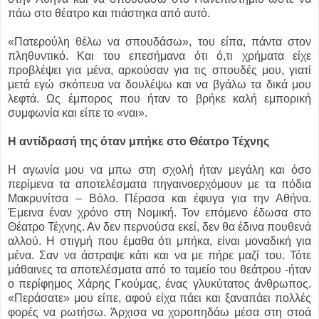
πάω στο θέατρο και πιάστηκα από αυτό.
«Πατερούλη θέλω να σπουδάσω», του είπα, πάντα στον
πληθυντικό. Και του επεσήμανα ότι ό,τι χρήματα είχε
προβλέψει για μένα, αρκούσαν για τις σπουδές μου, γιατί
μετά εγώ σκόπευα να δουλέψω και να βγάλω τα δικά μου
λεφτά. Ως έμπορος που ήταν το βρήκε καλή εμπορική
συμφωνία και είπε το «ναι».
Η αντίδρασή της όταν μπήκε στο Θέατρο Τέχνης
Η αγωνία μου να μπω στη σχολή ήταν μεγάλη και όσο
περίμενα τα αποτελέσματα πηγαινοερχόμουν με τα πόδια
Μακρυνίτσα – Βόλο. Πέρασα και έφυγα για την Αθήνα.
Έμεινα έναν χρόνο στη Νομική. Τον επόμενο έδωσα στο
Θέατρο Τέχνης. Αν δεν περνούσα εκεί, δεν θα έδινα πουθενά
αλλού. Η στιγμή που έμαθα ότι μπήκα, είναι μοναδική για
μένα. Σαν να άστραψε κάτι και να με πήρε μαζί του. Τότε
μάθαινες τα αποτελέσματα από το ταμείο του θεάτρου -ήταν
ο περίφημος Χάρης Γκούμας, ένας γλυκύτατος άνθρωπος.
«Περάσατε» μου είπε, αφού είχα πάει και ξαναπάει πολλές
φορές να ρωτήσω. Άρχισα να χοροπηδάω μέσα στη στοά