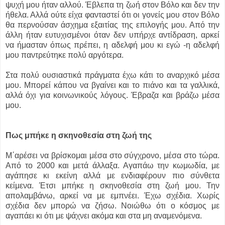
ψυχή μου ήταν αλλού. Έβλεπα τη ζωή στον Βόλο και δεν την
ήθελα. Αλλά ούτε είχα φανταστεί ότι οι γονείς μου στον Βόλο
θα περνούσαν άσχημα εξαιτίας της επιλογής μου. Από την
άλλη ήταν ευτυχισμένοι όταν δεν υπήρχε αντίδραση, αρκεί
να ήμασταν όπως πρέπει, η αδελφή μου κι εγώ -η αδελφή
μου παντρεύτηκε πολύ αργότερα.
Στα πολύ ουσιαστικά πράγματα έχω κάτι το αναρχικό μέσα
μου. Μπορεί κάπου να βγαίνει και το πιάνο και τα γαλλικά,
αλλά όχι για κοινωνικούς λόγους. Έβραζα και βράζω μέσα
μου.
Πως μπήκε η σκηνοθεσία στη ζωή της
Μ΄αρέσει να βρίσκομαι μέσα στο σύγχρονο, μέσα στο τώρα.
Από το 2000 και μετά άλλαξα. Αγαπάω την κωμωδία, με
αγάπησε κι εκείνη αλλά με ενδιαφέρουν πιο σύνθετα
κείμενα. Έτσι μπήκε η σκηνοθεσία στη ζωή μου. Την
απολαμβάνω, αρκεί να με εμπνέει. Έχω σχέδια. Χωρίς
σχέδια δεν μπορώ να ζήσω. Νοιώθω ότι ο κόσμος με
αγαπάει κι ότι με ψάχνει ακόμα και στα μη αναμενόμενα.