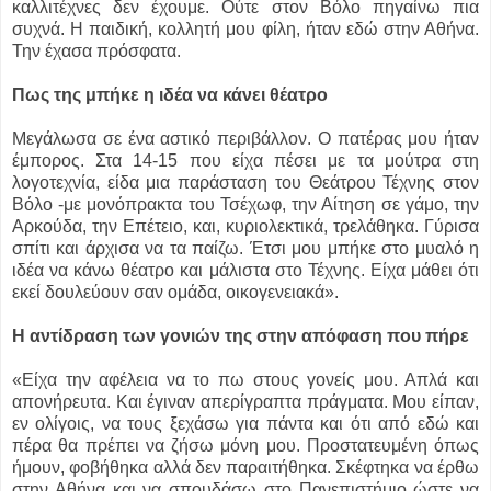
καλλιτέχνες δεν έχουμε. Ούτε στον Βόλο πηγαίνω πια
συχνά. Η παιδική, κολλητή μου φίλη, ήταν εδώ στην Αθήνα.
Την έχασα πρόσφατα.
Πως της μπήκε η ιδέα να κάνει θέατρο
Μεγάλωσα σε ένα αστικό περιβάλλον. Ο πατέρας μου ήταν
έμπορος. Στα 14-15 που είχα πέσει με τα μούτρα στη
λογοτεχνία, είδα μια παράσταση του Θεάτρου Τέχνης στον
Βόλο -με μονόπρακτα του Τσέχωφ, την Αίτηση σε γάμο, την
Αρκούδα, την Επέτειο, και, κυριολεκτικά, τρελάθηκα. Γύρισα
σπίτι και άρχισα να τα παίζω. Έτσι μου μπήκε στο μυαλό η
ιδέα να κάνω θέατρο και μάλιστα στο Τέχνης. Είχα μάθει ότι
εκεί δουλεύουν σαν ομάδα, οικογενειακά».
Η αντίδραση των γονιών της στην απόφαση που πήρε
«Είχα την αφέλεια να το πω στους γονείς μου. Απλά και
απονήρευτα. Και έγιναν απερίγραπτα πράγματα. Μου είπαν,
εν ολίγοις, να τους ξεχάσω για πάντα και ότι από εδώ και
πέρα θα πρέπει να ζήσω μόνη μου. Προστατευμένη όπως
ήμουν, φοβήθηκα αλλά δεν παραιτήθηκα. Σκέφτηκα να έρθω
στην Αθήνα και να σπουδάσω στο Πανεπιστήμιο ώστε να