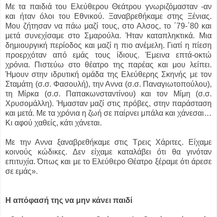
Με τα παιδιά του Ελεύθερου Θεάτρου γνωριζόμασταν -αν
και ήταν όλοι του Εθνικού. Ξαναβρεθήκαμε στης Ξένιας.
Μου ζήτησαν να πάω μαζί τους, στο Αλσος, το ΄79-΄80 και
μετά συνεχίσαμε στο Σμαρούλα. Ήταν καταπληκτικά. Μια
δημιουργική περίοδος και μαζί η πιο ανέμελη. Γιατί η πίεση
προερχόταν από εμάς τους ίδιους. Έμεινα επτά-οκτώ
χρόνια. Πιστεύω στο θέατρο της παρέας και μου λείπει.
Ήμουν στην ιδρυτική ομάδα της Ελεύθερης Σκηνής με τον
Σταμάτη (σ.σ. Φασουλή), την Αννα (σ.σ. Παναγιωτοπούλου),
τη Μίρκα (σ.σ. Παπακωνσταντίνου) και τον Μίμη (σ.σ.
Χρυσομάλλη). Ήμασταν μαζί στις πρόβες, στην παράσταση
και μετά. Με τα χρόνια η ζωή σε παίρνει μπάλα και χάνεσαι…
Κι αφού χαθείς, κάτι χάνεται.
Με την Αννα ξαναβρεθήκαμε στις Τρεις Χάριτες. Είχαμε
κοινούς κώδικες. Δεν είχαμε καταλάβει ότι θα γινόταν
επιτυχία. Όπως και με το Ελεύθερο Θέατρο ξέραμε ότι άρεσε
σε εμάς».
Η απόφασή της να μην κάνει παιδί