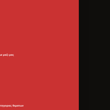
λα μαζι μας
ατηγοριες θεματων