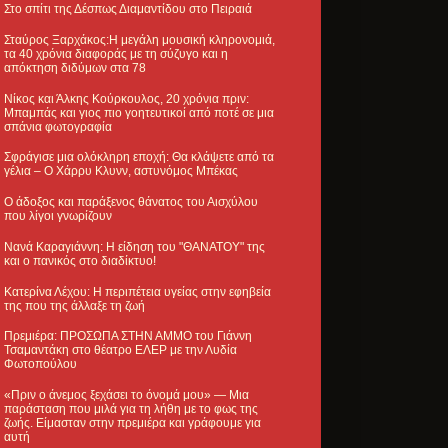
Στο σπίτι της Δέσπως Διαμαντίδου στο Πειραιά
Σταύρος Ξαρχάκος:Η μεγάλη μουσική κληρονομιά,
τα 40 χρόνια διαφοράς με τη σύζυγο και η
απόκτηση διδύμων στα 78
Νίκος και Άλκης Κούρκουλος, 20 χρόνια πριν:
Μπαμπάς και γιος πιο γοητευτικοί από ποτέ σε μια
σπάνια φωτογραφία
Σφράγισε μια ολόκληρη εποχή: Θα κλάψετε από τα
γέλια – Ο Χάρρυ Κλυνν, αστυνόμος Μπέκας
Ο άδοξος και παράξενος θάνατος του Αισχύλου
που λίγοι γνωρίζουν
Νανά Καραγιάννη: Η είδηση του "ΘΑΝΑΤΟΥ" της
και ο πανικός στο διαδίκτυο!
Κατερίνα Λέχου: Η περιπέτεια υγείας στην εφηβεία
της που της άλλαξε τη ζωή
Πρεμιέρα: ΠΡΟΣΩΠΑ ΣΤΗΝ ΑΜΜΟ του Γιάννη
Τσαμαντάκη στο θέατρο ΕΛΕΡ με την Λυδία
Φωτοπούλου
«Πριν ο άνεμος ξεχάσει το όνομά μου» — Μια
παράσταση που μιλά για τη λήθη με το φως της
ζωής. Είμασταν στην πρεμιέρα και γράφουμε για
αυτή