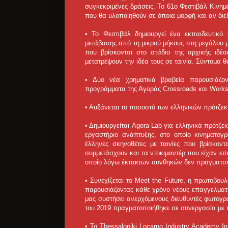
συγκεκριμένες δράσεις. Το 61ο Φεστιβάλ Κινη
που θα υλοποιηθούν σε όποια μορφή και αν διε
• Το Φεστιβάλ δημιουργεί ένα εκπαιδευτικό
μετάβασης από τη μικρού μήκους στη μεγάλου μή
που βρίσκονται στο στάδιο της αρχικής ιδ
μετατρέψουν την ιδέα τους σε ταινία. Σύντομα 
• Δύο νέα χρηματικά βραβεία παρουσιάζον
προγράμματα της Αγοράς Crossroads και Works 
• Αυξάνεται το ποσοστό των ελληνικών πρότζεκ
• Δημιουργείται Agora Lab για ελληνικά πρότζε
εργαστήριο ανάπτυξης, στο οποίο κινηματο
έλληνες σκηνοθέτες με ταινίες που βρίσκον
συμμετάσχουν και τα ντοκιμαντέρ που είχαν επ
οποίο λόγω έκτακτων συνθηκών δεν πραγματοπ
• Συνεχίζεται το Meet the Future, η πρωτοβου
παρουσιάζοντας κάθε χρόνο νέους επαγγελματίε
μας συστήσει ανερχόμενους διευθυντές φωτογρ
του 2019 πραγματοποιήθηκε σε συνεργασία με 
• Το Thessaloniki Locarno Industry Academy In