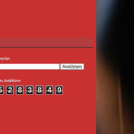
αχτήρι
ας Διαβάζουν
6
2
8
3
8
4
9