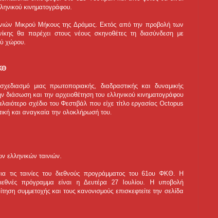
λληνικού κινηματογράφου.
αινιών Μικρού Μήκους της Δράμας. Εκτός από την προβολή των
νίκης θα παρέχει στους νέους σκηνοθέτες τη διασύνδεση με
ού χώρου.
ΚΘ
σχεδιασμό μιας πρωτοποριακής, διαδραστικής και δυναμικής
ην διάσωση και την αρχειοθέτηση του ελληνικού κινηματογράφου
αλαιότερο σχέδιο του Φεστιβάλ που είχε τίτλο εργασίας Octopus
τική και αναγκαία την ολοκλήρωσή του.
ων ελληνικών ταινιών.
για τις ταινίες του διεθνούς προγράμματος του 61ου ΦΚΘ. Η
ιεθνές πρόγραμμα είναι η Δευτέρα 27 Ιουλίου. Η υποβολή
αίτηση συμμετοχής και τους κανονισμούς επισκεφτείτε την σελίδα