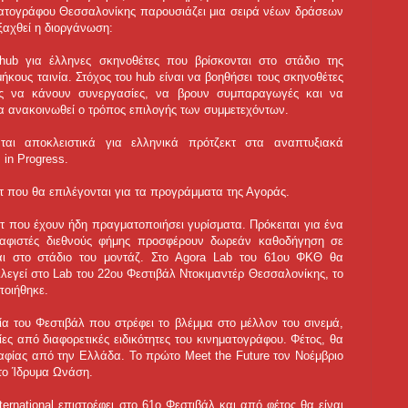
ματογράφου Θεσσαλονίκης παρουσιάζει μια σειρά νέων δράσεων
ξαχθεί η διοργάνωση:
 hub για έλληνες σκηνοθέτες που βρίσκονται στο στάδιο της
κους ταινία. Στόχος του hub είναι να βοηθήσει τους σκηνοθέτες
έας να κάνουν συνεργασίες, να βρουν συμπαραγωγές και να
θα ανακοινωθεί ο τρόπος επιλογής των συμμετεχόντων.
ται αποκλειστικά για ελληνικά πρότζεκτ στα αναπτυξιακά
in Progress.
τ που θα επιλέγονται για τα προγράμματα της Αγοράς.
κτ που έχουν ήδη πραγματοποιήσει γυρίσματα. Πρόκειται για ένα
γραφιστές διεθνούς φήμης προσφέρουν δωρεάν καθοδήγηση σε
ται στο στάδιο του μοντάζ. Στο Agora Lab του 61ου ΦΚΘ θα
ιλεγεί στο Lab του 22ου Φεστιβάλ Ντοκιμαντέρ Θεσσαλονίκης, το
οιήθηκε.
λία του Φεστιβάλ που στρέφει το βλέμμα στο μέλλον του σινεμά,
ς από διαφορετικές ειδικότητες του κινηματογράφου. Φέτος, θα
αφίας από την Ελλάδα. Το πρώτο Meet the Future τον Νοέμβριο
το Ίδρυμα Ωνάση.
ternational επιστρέφει στο 61ο Φεστιβάλ και από φέτος θα είναι