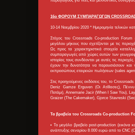
παραγωγούς για νέες και μελλοντικές συνεργασ
16ο ΦΟΡΟΥΜ ΣΥΜΠΑΡΑΓΩΓΩΝ CROSSROA
10-14 Νοεμβρίου 2020 * Ημερομηνία τελικών κα
Στόχος του Crossroads Co-production Forum
μεγάλου μήκους που σχετίζονται με τις περιοχ
Ως προς τα χαρακτηριστικά στοιχεία καταλλη
συμπαραγωγές από χώρες αυτών των γεωγραφικ
ιστορίας τους συνδέονται με αυτές τις περιοχ
έχουν την δυνατότητα να παρουσιάσουν και 
εκπροσώπους εταιρειών πωλήσεων (sales agen
Στις προηγούμενες εκδόσεις του, το Crossroad
Deniz Gamze Erguven (Οι Ατίθασες), Πέννυ
Ποτάμι), Annemarie Jacir (When I Saw You), Lay
Graizer (The Cakemaker), Gjorce Stavreski (Sec
Τα βραβεία του Crossroads Co-production 
• Το μεγάλο βραβείο post-production (εικόνα κ
ανάπτυξης σεναρίου 8.000 ευρώ από το CNC (Cen