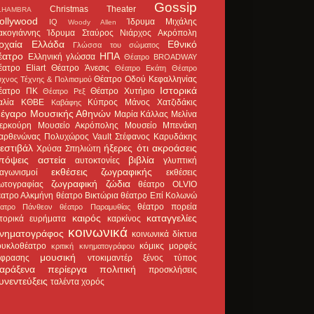
Gossip
Christmas Theater
LHAMBRA
ollywood
Ίδρυμα Μιχάλης
IQ
Woody Allen
ακογιάννης
Ίδρυμα Σταύρος Νιάρχος
Ακρόπολη
ρχαία Ελλάδα
Εθνικό
Γλώσσα του σώματος
έατρο
ΗΠΑ
Ελληνική γλώσσα
Θέατρο BROADWAY
έατρο Eliart
Θέατρο Άνεσις
Θέατρο Εκάτη
Θέατρο
Θέατρο Οδού Κεφαλληνίας
χνος Τέχνης & Πολιτισμού
Ιστορικά
έατρο ΠΚ
Θέατρο Χυτήριο
Θέατρο Ρεξ
αλία
ΚΘΒΕ
Κύπρος
Μάνος Χατζιδάκις
Καβάφης
έγαρο Μουσικής Αθηνών
Μαρία Κάλλας
Μελίνα
ερκούρη
Μουσείο Ακρόπολης
Μουσείο Μπενάκη
αρθενώνας
Πολυχώρος Vault
Στέφανος Καρυδάκης
εστιβάλ
ήξερες ότι
ακροάσεις
Χρύσα Σπηλιώτη
πόψεις
αστεία
βιβλία
αυτοκτονίες
γλυπτική
εκθέσεις ζωγραφικής
ιαγωνισμοί
εκθέσεις
ζωγραφική
ζώδια
ωτογραφίας
θέατρο OLVIO
έατρο Αλκμήνη
θέατρο Βικτώρια
θέατρο Επί Κολωνώ
θέατρο πορεία
έατρο Πάνθεον
θέατρο Παραμυθίας
καιρός
καταγγελίες
στορικά ευρήματα
καρκίνος
κοινωνικά
ινηματογράφος
κοινωνικά δίκτυα
ουκλοθέατρο
κόμικς
μορφές
κριτική κινηματογράφου
μουσική
κφρασης
ντοκιμαντέρ
ξένος τύπος
αράξενα
περίεργα
πολιτική
προσκλήσεις
υνεντεύξεις
ταλέντα
χορός