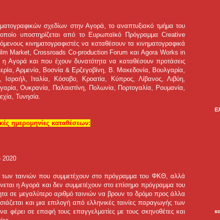
νηματογραφικών σχεδίων στην Αγορά, το αναπτυξιακό τμήμα του
 οποίο υποστηρίζεται από το Ευρωπαϊκό Πρόγραμμα Creative
όμενους κινηματογραφιστές να καταθέσουν τα κινηματογραφικά
Film Market, Crossroads Co-production Forum και Agora Works in
αι η Αγορά και που έχουν δυνατότητα να καταθέσουν προτάσεις
Αλγερία, Αρμενία, Βοσνία & Ερζεγοβίνη, Β. Μακεδονία, Βουλγαρία,
, Ισραήλ, Ιταλία, Κόσοβο, Κροατία, Κύπρος, Λίβανος, Λιβύη,
αρία, Ουκρανία, Παλαιστίνη, Πολωνία, Πορτογαλία, Ρουμανία,
σεχία, Τυνησία.
Ε
ικές ημερομηνίες καταθέσεων:
υ 2020
α των ταινιών που συμμετέχουν στο πρόγραμμα του ΦΚΘ, αλλά
ρώνεται η Αγορά και δεν συμμετέχουν στο επίσημο πρόγραμμα του
τητα σε μεγαλύτερο αριθμό ταινιών να βρουν το δρόμο προς άλλα
υσιάζεται και μια επιλογή από ελληνικές ταινίες παραγωγής των
 να φέρει σε επαφή τους επαγγελματίες με τους σκηνοθέτες και
κ