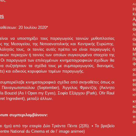
ίες.
A
H
Κ
DS
Α
θ
ταθέσεων: 20 Ιουλίου 2020*
Θ
Λύ
 είναι να υποστηρίξει τους παραγωγούς ταινιών μυθοπλασίας
Θ
ές της Μεσογείου, της Νοτιοανατολικής και Κεντρικής Ευρώπης.
Ιτ
Μ
λόλητάς τους, οι ταινίες αυτές πρέπει να είναι παραγωγές ή
Μ
ών περιοχών ή ταινίες των οποίων συγκεκριμένα στοιχεία της
Π
ές. Οι παραγωγοί των επιλεγμένων κινηματογραφικών σχεδίων θα
Φ
να συζητήσουν τα σχέδιά τους με συμπαραγωγούς, διανομείς,
α
ts) και ειδικούς κορυφαίων τομέων παραγωγής.
δ
φ
s συμπεριέλαβε κινηματογραφικά σχέδια από σκηνοθέτες όπως οι
θ
 Παναγιωτοπούλου (September), Άγγελος Φραντζής (Ακίνητο
θ
la Bouzid (As I Open my Eyes), Σοφία Εξάρχου (Park), Ofir Raul
ι
ret Ingredient), μεταξύ άλλων.
κ
κ
έ
Forum συμπεριλαμβάνουν:
π
σ
αι ήχο) από την εταιρία Δύο Τριάντα Πέντε (2|35). • Το βραβείο
tre National du Cinema et de l’ image animee)