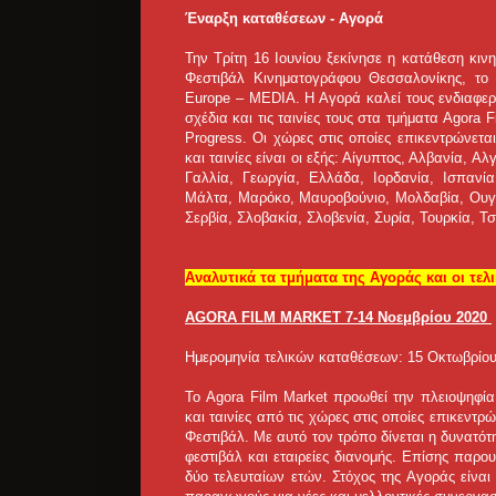
Έναρξη καταθέσεων - Αγορά
Την Τρίτη 16 Ιουνίου ξεκίνησε η κατάθεση κι
Φεστιβάλ Κινηματογράφου Θεσσαλονίκης, το
Europe – MEDIA. Η Αγορά καλεί τους ενδιαφερ
σχέδια και τις ταινίες τους στα τμήματα Agora 
Progress. Οι χώρες στις οποίες επικεντρώνετ
και ταινίες είναι οι εξής: Αίγυπτος, Αλβανία, 
Γαλλία, Γεωργία, Ελλάδα, Ιορδανία, Ισπανία
Μάλτα, Μαρόκο, Μαυροβούνιο, Μολδαβία, Ουγγ
Σερβία, Σλοβακία, Σλοβενία, Συρία, Τουρκία, Τ
Αναλυτικά τα τμήματα της Αγοράς και οι τελ
AGORA FILM MARKET 7-14 Νοεμβρίου 2020
Ημερομηνία τελικών καταθέσεων: 15 Οκτωβρίο
Το Agora Film Market προωθεί την πλειοψηφί
και ταινίες από τις χώρες στις οποίες επικεντ
Φεστιβάλ. Με αυτό τον τρόπο δίνεται η δυνατό
φεστιβάλ και εταιρείες διανομής. Επίσης παρο
δύο τελευταίων ετών. Στόχος της Αγοράς είναι