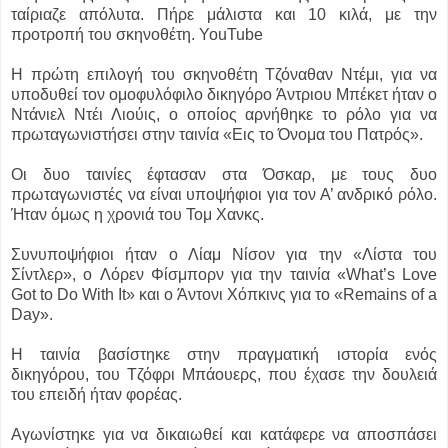
ταίριαζε απόλυτα. Πήρε μάλιστα και 10 κιλά, με την
προτροπή του σκηνοθέτη. YouTube
Η πρώτη επιλογή του σκηνοθέτη Τζόναθαν Ντέμι, για να
υποδυθεί τον ομοφυλόφιλο δικηγόρο Άντριου Μπέκετ ήταν ο
Ντάνιελ Ντέι Λιούις, ο οποίος αρνήθηκε το ρόλο για να
πρωταγωνιστήσει στην ταινία «Εις το Όνομα του Πατρός».
Οι δυο ταινίες έφτασαν στα Όσκαρ, με τους δυο
πρωταγωνιστές να είναι υποψήφιοι για τον Α’ ανδρικό ρόλο.
Ήταν όμως η χρονιά του Τομ Χανκς.
Συνυποψήφιοι ήταν ο Λίαμ Νίσον για την «Λίστα του
Σίντλερ», o Λόρεν Φίσμπορν για την ταινία «What’s Love
Got to Do With It» και ο Άντονι Χόπκινς για το «Remains of a
Day».
Η ταινία βασίστηκε στην πραγματική ιστορία ενός
δικηγόρου, του Τζόφρι Μπάουερς, που έχασε την δουλειά
του επειδή ήταν φορέας.
Αγωνίστηκε για να δικαιωθεί και κατάφερε να αποσπάσει