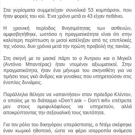
Στα γυρίσματα συμμετείχαν συνολικά 53 κομπάρσοι, που
ήταν φορείς του ιού. Ένα χρόνο μετά οι 43 είχαν πεθάνει.
Η χρονική περίοδος θνησιμότητας των ασθενών,
αμφισβητήθηκε, ωστόσο η πραγματικότητα είναι ότι στην
καλύτερη περίπτωση οι μισοί κατέληξαν από τις επιπλοκές
της νόσου, δυο χρόνια μετά την πρώτη προβολή της ταινίας.
Στη σκηνή με το μασκέ πάρτι το ο Άντριου και ο Μιγκέλ
(Αντόνιο Μπαντέρας) ήταν ντυμένοι αξιωματικοί. Στην
πραγματικότητα, ήταν ένα μήνυμα του σκηνοθέτη για να
τιμήσει τους γκέι άνδρες και γυναίκες που υπηρετούσαν στις
ένοπλες δυνάμεις.
Παράλληλα θέλησε να «απαντήσει» στον πρόεδρο Κλίντον,
ο οποίος με το διάταγμα «Don’t ask – Don’t tell» επέτρεπε
μεν στους ομοφυλόφιλους να υπηρετούν, αλλά
αποκρύπτοντας την σεξουαλική τους ταυτότητα.
Για τον ρόλο του δικηγόρου υπεράσπισης, ο Ντέμι σκέφτηκε
έναν κωμικό ηθοποιό, ώστε να φέρει ισορροπία ανάμεσα