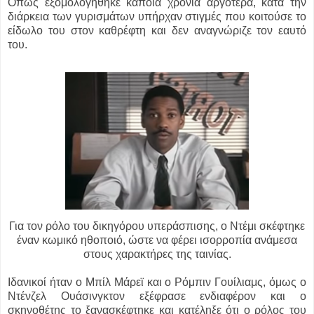
Όπως εξομολογήθηκε κάποια χρόνια αργότερα, κατά την
διάρκεια των γυρισμάτων υπήρχαν στιγμές που κοιτούσε το
είδωλο του στον καθρέφτη και δεν αναγνώριζε τον εαυτό
του.
Για τον ρόλο του δικηγόρου υπεράσπισης, ο Ντέμι σκέφτηκε
έναν κωμικό ηθοποιό, ώστε να φέρει ισορροπία ανάμεσα
στους χαρακτήρες της ταινίας.
Ιδανικοί ήταν ο Μπίλ Μάρεϊ και ο Ρόμπιν Γουίλιαμς, όμως ο
Ντένζελ Ουάσινγκτον εξέφρασε ενδιαφέρον και ο
σκηνοθέτης το ξανασκέφτηκε και κατέληξε ότι ο ρόλος του