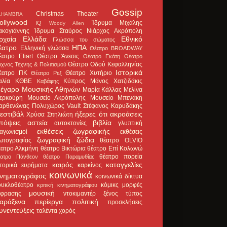
Gossip
Christmas Theater
LHAMBRA
ollywood
Ίδρυμα Μιχάλης
IQ
Woody Allen
ακογιάννης
Ίδρυμα Σταύρος Νιάρχος
Ακρόπολη
ρχαία Ελλάδα
Εθνικό
Γλώσσα του σώματος
έατρο
ΗΠΑ
Ελληνική γλώσσα
Θέατρο BROADWAY
έατρο Eliart
Θέατρο Άνεσις
Θέατρο Εκάτη
Θέατρο
Θέατρο Οδού Κεφαλληνίας
χνος Τέχνης & Πολιτισμού
Ιστορικά
έατρο ΠΚ
Θέατρο Χυτήριο
Θέατρο Ρεξ
αλία
ΚΘΒΕ
Κύπρος
Μάνος Χατζιδάκις
Καβάφης
έγαρο Μουσικής Αθηνών
Μαρία Κάλλας
Μελίνα
ερκούρη
Μουσείο Ακρόπολης
Μουσείο Μπενάκη
αρθενώνας
Πολυχώρος Vault
Στέφανος Καρυδάκης
εστιβάλ
ήξερες ότι
ακροάσεις
Χρύσα Σπηλιώτη
πόψεις
αστεία
βιβλία
αυτοκτονίες
γλυπτική
εκθέσεις ζωγραφικής
ιαγωνισμοί
εκθέσεις
ζωγραφική
ζώδια
ωτογραφίας
θέατρο OLVIO
έατρο Αλκμήνη
θέατρο Βικτώρια
θέατρο Επί Κολωνώ
θέατρο πορεία
έατρο Πάνθεον
θέατρο Παραμυθίας
καιρός
καταγγελίες
στορικά ευρήματα
καρκίνος
κοινωνικά
ινηματογράφος
κοινωνικά δίκτυα
ουκλοθέατρο
κόμικς
μορφές
κριτική κινηματογράφου
μουσική
κφρασης
ντοκιμαντέρ
ξένος τύπος
αράξενα
περίεργα
πολιτική
προσκλήσεις
υνεντεύξεις
ταλέντα
χορός