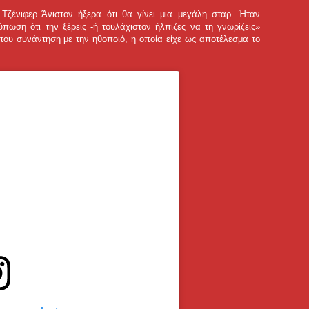
ζένιφερ Άνιστον ήξερα ότι θα γίνει μια μεγάλη σταρ. Ήταν
ύπωση ότι την ξέρεις -ή τουλάχιστον ήλπιζες να τη γνωρίζεις»
 του συνάντηση με την ηθοποιό, η οποία είχε ως αποτέλεσμα το