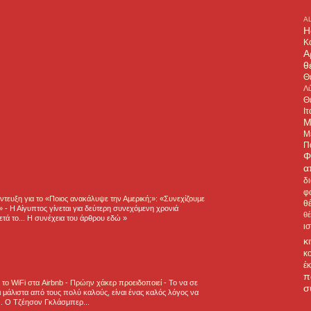
A
H
Κ
Α
θ
Θ
Λύ
Θ
Ιτ
Μ
Μ
Π
Φ
α
δ
φ
τευξη για το «Ποιος ανακάλυψε την Αμερική;»: «Συνεχίζουμε
θ
η»
-
Η Αίγυπτος γίνεται για δεύτερη συνεχόμενη χρονιά
θ
τά το... Η συνέχεια του άρθρου εδώ »
ι
κ
κ
έ
π
ε το WiFi στα Airbnb - Πρώην χάκερ προειδοποιεί
-
Το να σε
σ
 μάλιστα από τους πολύ καλούς, είναι ένας καλός λόγος να
.. Ο Τζέησον Γκλάσμπερ...