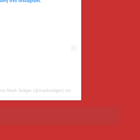
ευση στο Instagram.
τη Mark Seliger (@markseliger)
στις
11 Φεβ, 2019 στις 4:17 μμ PST