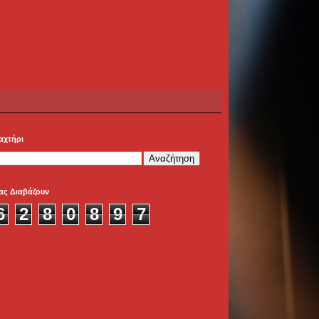
αχτήρι
ας Διαβάζουν
6
2
8
0
8
9
7