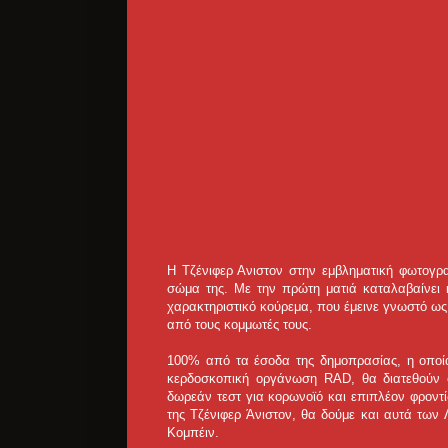
Η Τζένιφερ Ανιστον στην εμβληματική φωτογρα
σώμα της. Με την πρώτη ματιά καταλαβαίνει κ
χαρακτηριστικό κούρεμα, που έμεινε γνωστό ως 
από τους κομμωτές τους.
100% από τα έσοδα της δημοπρασίας, η οποία
κερδοσκοπική οργάνωση RAD, θα διατεθούν 
δωρεάν τεστ για κορωνοϊό και επιπλέον φροντ
της Τζένιφερ Άνιστον, θα δούμε και αυτά τω
Κομπέιν.