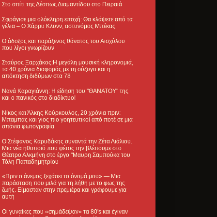
Στο σπίτι της Δέσπως Διαμαντίδου στο Πειραιά
Σφράγισε μια ολόκληρη εποχή: Θα κλάψετε από τα
γέλια – Ο Χάρρυ Κλυνν, αστυνόμος Μπέκας
Ο άδοξος και παράξενος θάνατος του Αισχύλου
που λίγοι γνωρίζουν
Σταύρος Ξαρχάκος:Η μεγάλη μουσική κληρονομιά,
τα 40 χρόνια διαφοράς με τη σύζυγο και η
απόκτηση διδύμων στα 78
Νανά Καραγιάννη: Η είδηση του "ΘΑΝΑΤΟΥ" της
και ο πανικός στο διαδίκτυο!
Νίκος και Άλκης Κούρκουλος, 20 χρόνια πριν:
Μπαμπάς και γιος πιο γοητευτικοί από ποτέ σε μια
σπάνια φωτογραφία
Ο Στέφανος Καρυδάκης συναντά την Ζέτα Λιάλιου.
Μια νέα ηθοποιό που φέτος την βλέπουμε στο
Θέατρο Αλκμήνη στο έργο "Μαυρη Σαμπούκα του
Τόλη Παπαδημητρίου
«Πριν ο άνεμος ξεχάσει το όνομά μου» — Μια
παράσταση που μιλά για τη λήθη με το φως της
ζωής. Είμασταν στην πρεμιέρα και γράφουμε για
αυτή
Οι γυναίκες που «σημάδεψαν» τα 80's και έγιναν