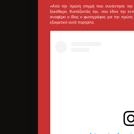
«Από την πρώτη στιγμή που συνάντησα την Τ
ξεκάθαρο. Κοιτάζοντάς την, σου έδινε την εντ
αναφέρει ο ίδιος ο φωτογράφος για την πρώτη
εξαιρετικό αυτό πορτρέτο.