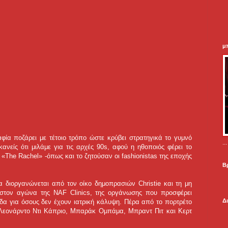
μ
φία ποζάρει με τέτοιο τρόπο ώστε κρύβει στρατηγικά το γυμνό
.
ανείς ότι μιλάμε για τις αρχές 90s, αφού η ηθοποιός φέρει το
«The Rachel» -όπως και το ζητούσαν οι fashionistas της εποχής
Β
 διοργανώνεται από τον οίκο δημοπρασιών Christie και τη μη
στον αγώνα της NAF Clinics, της οργάνωσης που προσφέρει
Δ
ίδα για όσους δεν έχουν ιατρική κάλυψη. Πέρα από το πορτρέτο
ν Λεονάρντο Ντι Κάπριο, Μπαράκ Ομπάμα, Μπραντ Πιτ και Κερτ