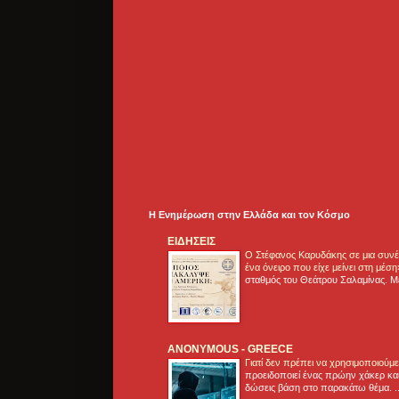
Η Ενημέρωση στην Ελλάδα και τoν Κόσμο
ΕΙΔΗΣΕΙΣ
Ο Στέφανος Καρυδάκης σε μια συνέν
ένα όνειρο που είχε μείνει στη μέσ
σταθμός του Θεάτρου Σαλαμίνας. Με
ANONYMOUS - GREECE
Γιατί δεν πρέπει να χρησιμοποιούμ
προειδοποιεί ένας πρώην χάκερ και
δώσεις βάση στο παρακάτω θέμα. .