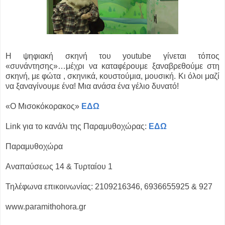
Η ψηφιακή σκηνή του youtube γίνεται τόπος
«συνάντησης»…μέχρι να καταφέρουμε ξαναβρεθούμε στη
σκηνή, με φώτα , σκηνικά, κουστούμια, μουσική. Κι όλοι μαζί
να ξαναγίνουμε ένα! Μια ανάσα ένα γέλιο δυνατό!
«Ο Μισοκόκορακος»
ΕΔΩ
Link για το κανάλι της Παραμυθοχώρας:
ΕΔΩ
Παραμυθοχώρα
Αναπαύσεως 14 & Τυρταίου 1
Τηλέφωνα επικοινωνίας: 2109216346, 6936655925 & 927
www.paramithohora.gr