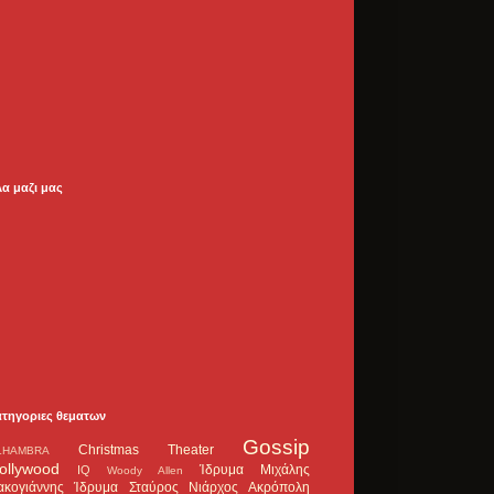
λα μαζι μας
ατηγοριες θεματων
Gossip
Christmas Theater
LHAMBRA
ollywood
Ίδρυμα Μιχάλης
IQ
Woody Allen
ακογιάννης
Ίδρυμα Σταύρος Νιάρχος
Ακρόπολη