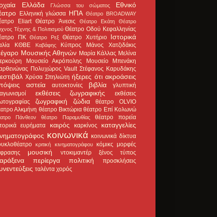
ρχαία Ελλάδα
Εθνικό
Γλώσσα του σώματος
έατρο
ΗΠΑ
Ελληνική γλώσσα
Θέατρο BROADWAY
έατρο Eliart
Θέατρο Άνεσις
Θέατρο Εκάτη
Θέατρο
Θέατρο Οδού Κεφαλληνίας
χνος Τέχνης & Πολιτισμού
Ιστορικά
έατρο ΠΚ
Θέατρο Χυτήριο
Θέατρο Ρεξ
αλία
ΚΘΒΕ
Κύπρος
Μάνος Χατζιδάκις
Καβάφης
έγαρο Μουσικής Αθηνών
Μαρία Κάλλας
Μελίνα
ερκούρη
Μουσείο Ακρόπολης
Μουσείο Μπενάκη
αρθενώνας
Πολυχώρος Vault
Στέφανος Καρυδάκης
εστιβάλ
ήξερες ότι
ακροάσεις
Χρύσα Σπηλιώτη
πόψεις
αστεία
βιβλία
αυτοκτονίες
γλυπτική
εκθέσεις ζωγραφικής
ιαγωνισμοί
εκθέσεις
ζωγραφική
ζώδια
ωτογραφίας
θέατρο OLVIO
έατρο Αλκμήνη
θέατρο Βικτώρια
θέατρο Επί Κολωνώ
θέατρο πορεία
έατρο Πάνθεον
θέατρο Παραμυθίας
καιρός
καταγγελίες
στορικά ευρήματα
καρκίνος
κοινωνικά
ινηματογράφος
κοινωνικά δίκτυα
ουκλοθέατρο
κόμικς
μορφές
κριτική κινηματογράφου
μουσική
κφρασης
ντοκιμαντέρ
ξένος τύπος
αράξενα
περίεργα
πολιτική
προσκλήσεις
υνεντεύξεις
ταλέντα
χορός