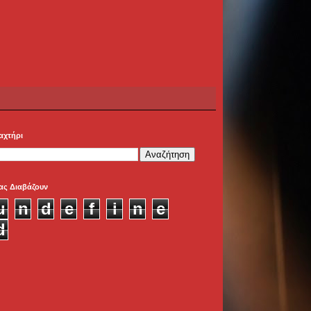
αχτήρι
ας Διαβάζουν
u
n
d
e
f
i
n
e
d