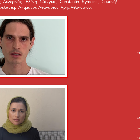
Δενδρινός, Ελένη Νζάνγκα, Constantin Symsiris, Σαμουήλ
Αλεξάντερ, Αντριάννα Αθανασίου, Άρης Αθανασίου.
Ε
κ
A
H
Κ