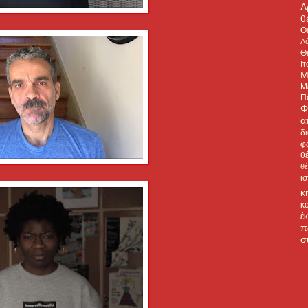
Α
θ
Θ
Λύ
Θ
Ιτ
Μ
Μ
Π
Φ
α
δ
φ
θ
θ
ι
κ
κ
έ
π
σ