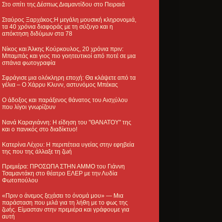
Στο σπίτι της Δέσπως Διαμαντίδου στο Πειραιά
Σταύρος Ξαρχάκος:Η μεγάλη μουσική κληρονομιά,
τα 40 χρόνια διαφοράς με τη σύζυγο και η
απόκτηση διδύμων στα 78
Νίκος και Άλκης Κούρκουλος, 20 χρόνια πριν:
Μπαμπάς και γιος πιο γοητευτικοί από ποτέ σε μια
σπάνια φωτογραφία
Σφράγισε μια ολόκληρη εποχή: Θα κλάψετε από τα
γέλια – Ο Χάρρυ Κλυνν, αστυνόμος Μπέκας
Ο άδοξος και παράξενος θάνατος του Αισχύλου
που λίγοι γνωρίζουν
Νανά Καραγιάννη: Η είδηση του "ΘΑΝΑΤΟΥ" της
και ο πανικός στο διαδίκτυο!
Κατερίνα Λέχου: Η περιπέτεια υγείας στην εφηβεία
της που της άλλαξε τη ζωή
Πρεμιέρα: ΠΡΟΣΩΠΑ ΣΤΗΝ ΑΜΜΟ του Γιάννη
Τσαμαντάκη στο θέατρο ΕΛΕΡ με την Λυδία
Φωτοπούλου
«Πριν ο άνεμος ξεχάσει το όνομά μου» — Μια
παράσταση που μιλά για τη λήθη με το φως της
ζωής. Είμασταν στην πρεμιέρα και γράφουμε για
αυτή