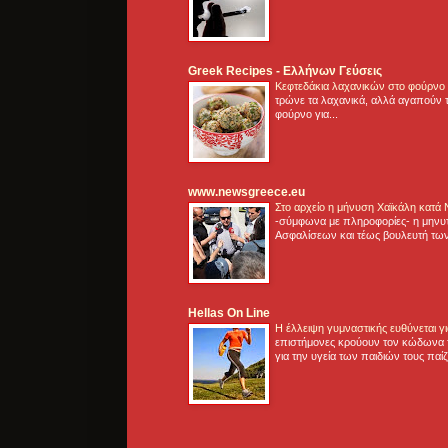
Greek Recipes - Ελλήνων Γεύσεις
Κεφτεδάκια λαχανικών στο φούρνο
τρώνε τα λαχανικά, αλλά αγαπούν τ
φούρνο για...
www.newsgreece.eu
Στο αρχείο η μήνυση Χαϊκάλη κατά
-σύμφωνα με πληροφορίες- η μηνυ
Ασφαλίσεων και τέως βουλευτή των
Hellas On Line
Η έλλειψη γυμναστικής ευθύνεται 
επιστήμονες κρούουν τον κώδωνα τ
για την υγεία των παιδιών τους παί