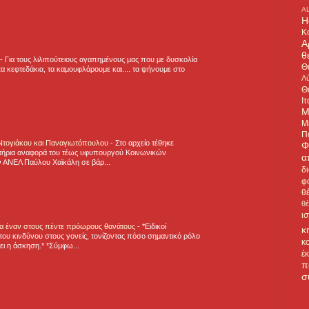
A
H
Κ
Α
θ
-
Για τους λιλιπούτειους αγαπημένους μας που με δυσκολία
Θ
α κεφτεδάκια, τα καμουφλάρουμε και.... τα ψήνουμε στο
Λύ
Θ
Ιτ
Μ
Μ
Π
 Ντογιάκου και Παναγιωτόπουλου
-
Στο αρχείο τέθηκε
Φ
τήρια αναφορά του τέως υφυπουργού Κοινωνικών
α
 ΑΝΕΛ Παύλου Χαϊκάλη σε βάρ...
δ
φ
θ
θ
ι
για έναν στους πέντε πρόωρους θανάτους
-
*Ειδικοί
κ
ου κινδύνου στους γονείς, τονίζοντας πόσο σημαντικό ρόλο
κ
ζει η άσκηση.* *Σύμφω...
έ
π
σ