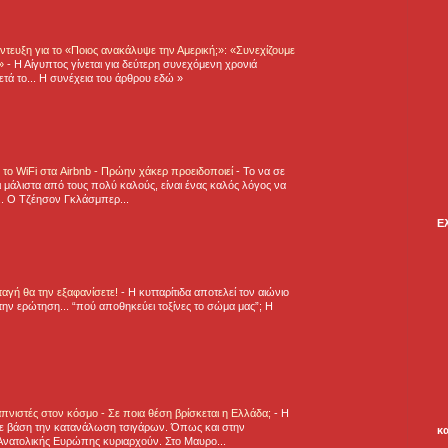
τευξη για το «Ποιος ανακάλυψε την Αμερική;»: «Συνεχίζουμε
η»
-
Η Αίγυπτος γίνεται για δεύτερη συνεχόμενη χρονιά
τά το... Η συνέχεια του άρθρου εδώ »
ε το WiFi στα Airbnb - Πρώην χάκερ προειδοποιεί
-
Το να σε
 μάλιστα από τους πολύ καλούς, είναι ένας καλός λόγος να
.. Ο Τζέησον Γκλάσμπερ...
Ε
νταγή θα την εξαφανίσετε!
-
H κυτταρίτιδα αποτελεί τον αιώνιο
την ερώτηση... “πού αποθηκεύει τοξίνες το σώμα μας”; Η
πνιστές στον κόσμο - Σε ποια θέση βρίσκεται η Ελλάδα;
-
Η
ε βάση την κατανάλωση τσιγάρων. Όπως και στην
κ
Ανατολικής Ευρώπης κυριαρχούν. Στο Μαυρο...