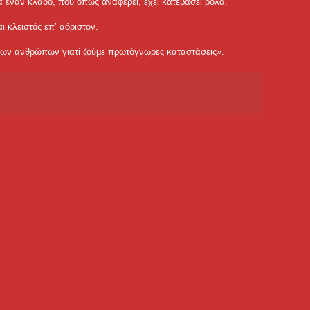
 έναν κλάδο, που όπως αναφέρει, έχει κατεβάσει ρολά.
ι κλειστός επ’ αόριστον.
 των ανθρώπων γιατί ζούμε πρωτόγνωρες καταστάσεις».