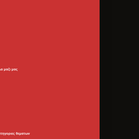
λα μαζι μας
ατηγοριες θεματων