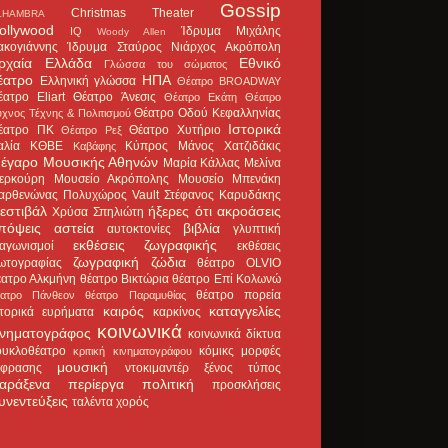
Gossip
Christmas Theater
LHAMBRA
ollywood
Ίδρυμα Μιχάλης
IQ
Woody Allen
ακογιάννης
Ίδρυμα Σταύρος Νιάρχος
Ακρόπολη
ρχαία Ελλάδα
Εθνικό
Γλώσσα του σώματος
έατρο
ΗΠΑ
Ελληνική γλώσσα
Θέατρο BROADWAY
έατρο Eliart
Θέατρο Άνεσις
Θέατρο Εκάτη
Θέατρο
Θέατρο Οδού Κεφαλληνίας
χνος Τέχνης & Πολιτισμού
Ιστορικά
έατρο ΠΚ
Θέατρο Χυτήριο
Θέατρο Ρεξ
αλία
ΚΘΒΕ
Κύπρος
Μάνος Χατζιδάκις
Καβάφης
έγαρο Μουσικής Αθηνών
Μαρία Κάλλας
Μελίνα
ερκούρη
Μουσείο Ακρόπολης
Μουσείο Μπενάκη
αρθενώνας
Πολυχώρος Vault
Στέφανος Καρυδάκης
εστιβάλ
ήξερες ότι
ακροάσεις
Χρύσα Σπηλιώτη
πόψεις
αστεία
βιβλία
αυτοκτονίες
γλυπτική
εκθέσεις ζωγραφικής
ιαγωνισμοί
εκθέσεις
ζωγραφική
ζώδια
ωτογραφίας
θέατρο OLVIO
έατρο Αλκμήνη
θέατρο Βικτώρια
θέατρο Επί Κολωνώ
θέατρο πορεία
έατρο Πάνθεον
θέατρο Παραμυθίας
καιρός
καταγγελίες
στορικά ευρήματα
καρκίνος
κοινωνικά
ινηματογράφος
κοινωνικά δίκτυα
ουκλοθέατρο
κόμικς
μορφές
κριτική κινηματογράφου
μουσική
κφρασης
ντοκιμαντέρ
ξένος τύπος
αράξενα
περίεργα
πολιτική
προσκλήσεις
υνεντεύξεις
ταλέντα
χορός