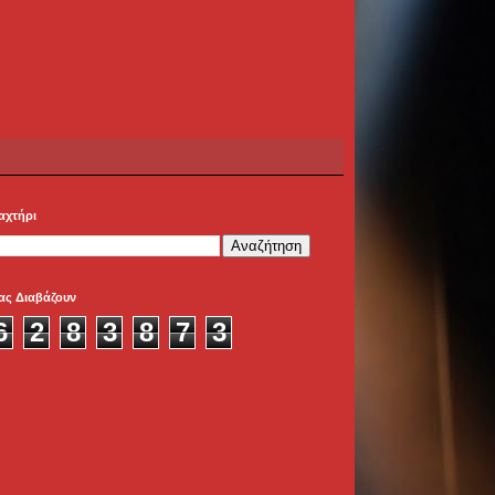
αχτήρι
ας Διαβάζουν
6
2
8
3
8
7
3