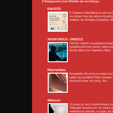
Η Ενημέρωση στην Ελλάδα και τoν Κόσμο
ΕΙΔΗΣΕΙΣ
Ο Στέφανος Καρυδάκης σε μια συνέν
ένα όνειρο που είχε μείνει στη μέσ
σταθμός του Θεάτρου Σαλαμίνας. Με
ANONYMOUS - GREECE
Γιατί δεν πρέπει να χρησιμοποιούμ
προειδοποιεί ένας πρώην χάκερ και
δώσεις βάση στο παρακάτω θέμα. .
Μαρτυριάρης
Κυτταρίτιδα: Με αυτή τη σπιτική συ
εχθρό της γυναίκας! Όταν κάνουμε 
απάντηση είναι: στο λίπος. Και...
Φάσκελο
Οι χώρες με τους περισσότερους κα
Telegraph αποτύπωσε τον κόσμο μ
κατανάλωση αλκοόλ, οι χώρες της 