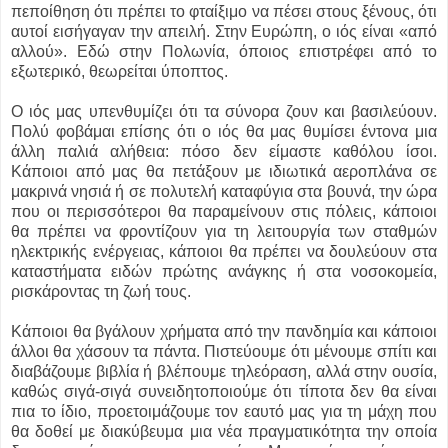
πεποίθηση ότι πρέπει το φταίξιμο να πέσει στους ξένους, ότι
αυτοί εισήγαγαν την απειλή. Στην Ευρώπη, ο ιός είναι «από
αλλού». Εδώ στην Πολωνία, όποιος επιστρέφει από το
εξωτερικό, θεωρείται ύποπτος.
Ο ιός μας υπενθυμίζει ότι τα σύνορα ζουν και βασιλεύουν.
Πολύ φοβάμαι επίσης ότι ο ιός θα μας θυμίσει έντονα μια
άλλη παλιά αλήθεια: πόσο δεν είμαστε καθόλου ίσοι.
Κάποιοι από μας θα πετάξουν με ιδιωτικά αεροπλάνα σε
μακρινά νησιά ή σε πολυτελή καταφύγια στα βουνά, την ώρα
που οι περισσότεροι θα παραμείνουν στις πόλεις, κάποιοι
θα πρέπει να φροντίζουν για τη λειτουργία των σταθμών
ηλεκτρικής ενέργειας, κάποιοι θα πρέπει να δουλεύουν στα
καταστήματα ειδών πρώτης ανάγκης ή στα νοσοκομεία,
ρισκάροντας τη ζωή τους.
Κάποιοι θα βγάλουν χρήματα από την πανδημία και κάποιοι
άλλοι θα χάσουν τα πάντα. Πιστεύουμε ότι μένουμε σπίτι και
διαβάζουμε βιβλία ή βλέπουμε τηλεόραση, αλλά στην ουσία,
καθώς σιγά-σιγά συνειδητοποιούμε ότι τίποτα δεν θα είναι
πια το ίδιο, προετοιμάζουμε τον εαυτό μας για τη μάχη που
θα δοθεί με διακύβευμα μια νέα πραγματικότητα την οποία