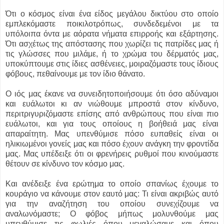
Ότι ο κόσμος είναι ένα είδος μεγάλου δικτύου στο οποίο
εμπλεκόμαστε ποικιλοτρόπως, συνδεδεμένοι με τα
υπόλοιπα όντα με αόρατα νήματα επιρροής και εξάρτησης.
Ότι ασχέτως της απόστασης που χωρίζει τις πατρίδες μας ή
τις γλώσσες που μιλάμε, ή το χρώμα του δέρματός μας,
υποκύπτουμε στις ίδιες ασθένειες, μοιραζόμαστε τους ίδιους
φόβους, πεθαίνουμε με τον ίδιο θάνατο.
Ο ιός μας έκανε να συνειδητοποιήσουμε ότι όσο αδύναμοι
και ευάλωτοι κι αν νιώθουμε μπροστά στον κίνδυνο,
περιτριγυριζόμαστε επίσης από ανθρώπους που είναι πιο
ευάλωτοι, και για τους οποίους η βοήθειά μας είναι
απαραίτητη. Μας υπενθύμισε πόσο ευπαθείς είναι οι
ηλικιωμένοι γονείς μας και πόσο έχουν ανάγκη την φροντίδα
μας. Μας υπέδειξε ότι οι φρενήρεις ρυθμοί που κινούμαστε
θέτουν σε κίνδυνο τον κόσμο μας.
Και ανέδειξε ένα ερώτημα το οποίο σπανίως έχουμε το
κουράγιο να κάνουμε στον εαυτό μας: Τι είναι ακριβώς αυτό
για την αναζήτηση του οποίου συνεχίζουμε να
αναλωνόμαστε; Ο φόβος μήπως μολυνθούμε μας
υπενθύμισε τις φωλιές όπου μεγαλώσαμε και όπου