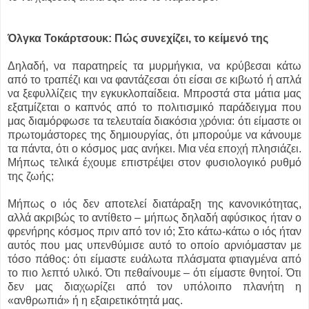
Όλγκα Τοκάρτσουκ: Πώς συνεχίζει, το κείμενό της
Δηλαδή, να παρατηρείς τα μυρμήγκια, να κρύβεσαι κάτω
από το τραπέζι και να φαντάζεσαι ότι είσαι σε κιβωτό ή απλά
να ξεφυλλίζεις την εγκυκλοπαίδεια. Μπροστά στα μάτια μας
εξατμίζεται ο καπνός από το πολιτισμικό παράδειγμα που
μας διαμόρφωσε τα τελευταία διακόσια χρόνια: ότι είμαστε οι
πρωτομάστορες της δημιουργίας, ότι μπορούμε να κάνουμε
τα πάντα, ότι ο κόσμος μας ανήκει. Μια νέα εποχή πλησιάζει.
Μήπως τελικά έχουμε επιστρέψει στον φυσιολογικό ρυθμό
της ζωής;
Μήπως ο ιός δεν αποτελεί διατάραξη της κανονικότητας,
αλλά ακριβώς το αντίθετο – μήπως δηλαδή αφύσικος ήταν ο
φρενήρης κόσμος πριν από τον ιό; Στο κάτω-κάτω ο ιός ήταν
αυτός που μας υπενθύμισε αυτό το οποίο αρνιόμασταν με
τόσο πάθος: ότι είμαστε ευάλωτα πλάσματα φτιαγμένα από
το πιο λεπτό υλικό. Ότι πεθαίνουμε – ότι είμαστε θνητοί. Ότι
δεν μας διαχωρίζει από τον υπόλοιπο πλανήτη η
«ανθρωπιά» ή η εξαιρετικότητά μας.