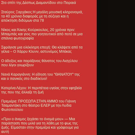
Στο σπίτι της Δέσπως Διαμαντίδου στο Πειραιά
Σταύρος Ξαρχάκος:Η μεγάλη μουσική κληρονομιά,
τα 40 χρόνια διαφοράς με τη σύζυγο και η
απόκτηση διδύμων στα 78
Νίκος και Άλκης Κούρκουλος, 20 χρόνια πριν:
Μπαμπάς και γιος πιο γοητευτικοί από ποτέ σε μια
σπάνια φωτογραφία
Σφράγισε μια ολόκληρη εποχή: Θα κλάψετε από τα
γέλια – Ο Χάρρυ Κλυνν, αστυνόμος Μπέκας
Ο άδοξος και παράξενος θάνατος του Αισχύλου
που λίγοι γνωρίζουν
Νανά Καραγιάννη: Η είδηση του "ΘΑΝΑΤΟΥ" της
και ο πανικός στο διαδίκτυο!
Κατερίνα Λέχου: Η περιπέτεια υγείας στην εφηβεία
της που της άλλαξε τη ζωή
Πρεμιέρα: ΠΡΟΣΩΠΑ ΣΤΗΝ ΑΜΜΟ του Γιάννη
Τσαμαντάκη στο θέατρο ΕΛΕΡ με την Λυδία
Φωτοπούλου
«Πριν ο άνεμος ξεχάσει το όνομά μου» — Μια
παράσταση που μιλά για τη λήθη με το φως της
ζωής. Είμασταν στην πρεμιέρα και γράφουμε για
αυτή