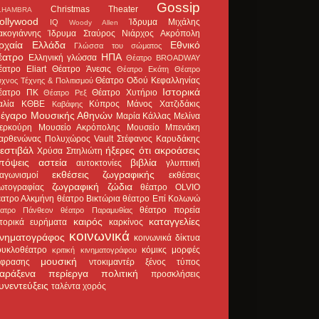
Gossip
Christmas Theater
LHAMBRA
ollywood
Ίδρυμα Μιχάλης
IQ
Woody Allen
ακογιάννης
Ίδρυμα Σταύρος Νιάρχος
Ακρόπολη
ρχαία Ελλάδα
Εθνικό
Γλώσσα του σώματος
έατρο
ΗΠΑ
Ελληνική γλώσσα
Θέατρο BROADWAY
έατρο Eliart
Θέατρο Άνεσις
Θέατρο Εκάτη
Θέατρο
Θέατρο Οδού Κεφαλληνίας
χνος Τέχνης & Πολιτισμού
Ιστορικά
έατρο ΠΚ
Θέατρο Χυτήριο
Θέατρο Ρεξ
αλία
ΚΘΒΕ
Κύπρος
Μάνος Χατζιδάκις
Καβάφης
έγαρο Μουσικής Αθηνών
Μαρία Κάλλας
Μελίνα
ερκούρη
Μουσείο Ακρόπολης
Μουσείο Μπενάκη
αρθενώνας
Πολυχώρος Vault
Στέφανος Καρυδάκης
εστιβάλ
ήξερες ότι
ακροάσεις
Χρύσα Σπηλιώτη
πόψεις
αστεία
βιβλία
αυτοκτονίες
γλυπτική
εκθέσεις ζωγραφικής
ιαγωνισμοί
εκθέσεις
ζωγραφική
ζώδια
ωτογραφίας
θέατρο OLVIO
έατρο Αλκμήνη
θέατρο Βικτώρια
θέατρο Επί Κολωνώ
θέατρο πορεία
έατρο Πάνθεον
θέατρο Παραμυθίας
καιρός
καταγγελίες
στορικά ευρήματα
καρκίνος
κοινωνικά
ινηματογράφος
κοινωνικά δίκτυα
ουκλοθέατρο
κόμικς
μορφές
κριτική κινηματογράφου
μουσική
κφρασης
ντοκιμαντέρ
ξένος τύπος
αράξενα
περίεργα
πολιτική
προσκλήσεις
υνεντεύξεις
ταλέντα
χορός