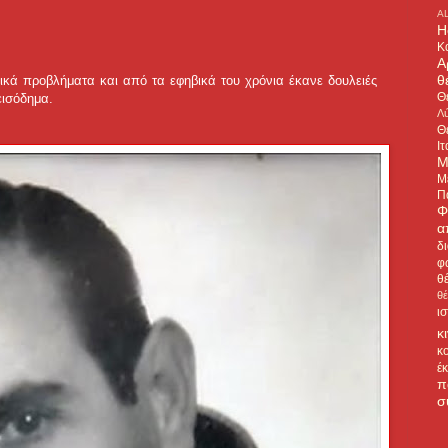
A
H
Κ
Α
θ
μικά προβλήματα και από τα εφηβικά του χρόνια έκανε δουλειές
Θ
εισόδημα.
Λύ
Θ
Ιτ
Μ
Μ
Π
Φ
α
δ
φ
θ
θ
ι
κ
κ
έ
π
σ