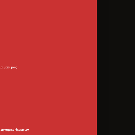
λα μαζι μας
ατηγοριες θεματων