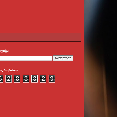
αχτήρι
ας Διαβάζουν
6
2
8
3
3
2
9