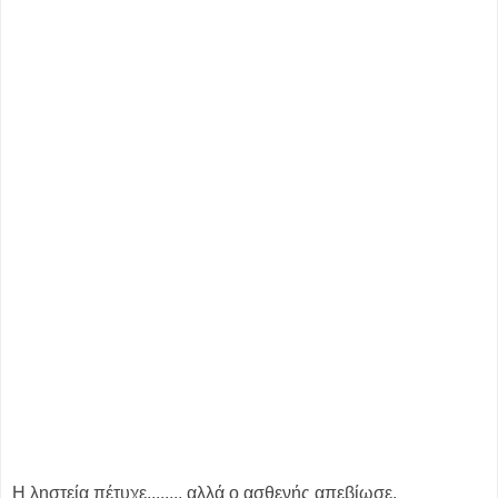
Η ληστεία πέτυχε,....... αλλά ο ασθενής απεβίωσε.