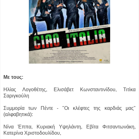
Με τους:
Ηλίας Λογοθέτης, Ελισάβετ Κωνσταντινίδου, Τιτίκα
Σαριγκούλη
Συμμορία των Πέντε - "Οι κλέφτες της καρδιάς μας"
(αλφαβητικά):
Νίνα Έππα, Κυριακή Υψηλάντη, Εβίτα Φιτσαντωνάκη,
Κατερίνα Χριστοδουλίδου,