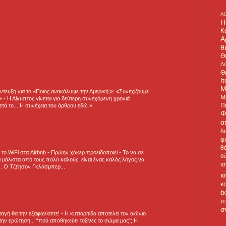
A
H
Κ
Α
θ
Θ
Λύ
Θ
Ιτ
Μ
τευξη για το «Ποιος ανακάλυψε την Αμερική;»: «Συνεχίζουμε
Μ
η»
-
Η Αίγυπτος γίνεται για δεύτερη συνεχόμενη χρονιά
Π
τά το... Η συνέχεια του άρθρου εδώ »
Φ
α
δ
φ
θ
ε το WiFi στα Airbnb - Πρώην χάκερ προειδοποιεί
-
Το να σε
θ
 μάλιστα από τους πολύ καλούς, είναι ένας καλός λόγος να
ι
.. Ο Τζέησον Γκλάσμπερ...
κ
κ
έ
π
σ
νταγή θα την εξαφανίσετε!
-
H κυτταρίτιδα αποτελεί τον αιώνιο
την ερώτηση... “πού αποθηκεύει τοξίνες το σώμα μας”; Η