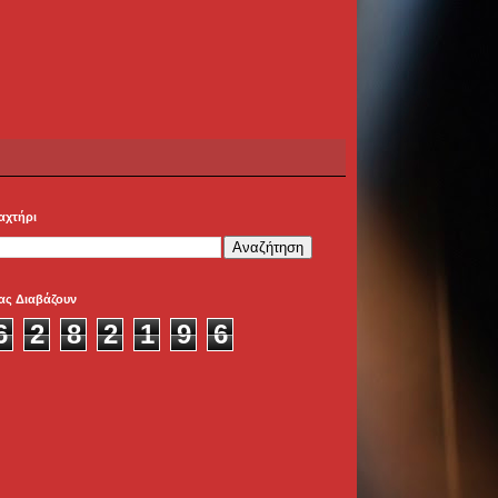
αχτήρι
ας Διαβάζουν
6
2
8
2
1
9
6