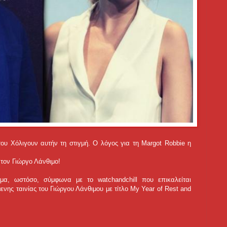
του Χόλιγουν αυτήν τη στιγμή. Ο λόγος για τη Margot Robbie η
τον Γιώργο Λάνθιμο!
μα, ωστόσο, σύμφωνα με το watchandchill που επικαλείται
ης ταινίας του Γιώργου Λάνθιμου με τίτλο My Year of Rest and