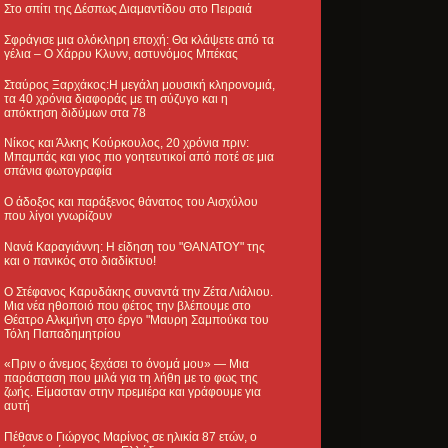
Στο σπίτι της Δέσπως Διαμαντίδου στο Πειραιά
Σφράγισε μια ολόκληρη εποχή: Θα κλάψετε από τα
γέλια – Ο Χάρρυ Κλυνν, αστυνόμος Μπέκας
Σταύρος Ξαρχάκος:Η μεγάλη μουσική κληρονομιά,
τα 40 χρόνια διαφοράς με τη σύζυγο και η
απόκτηση διδύμων στα 78
Νίκος και Άλκης Κούρκουλος, 20 χρόνια πριν:
Μπαμπάς και γιος πιο γοητευτικοί από ποτέ σε μια
σπάνια φωτογραφία
Ο άδοξος και παράξενος θάνατος του Αισχύλου
που λίγοι γνωρίζουν
Νανά Καραγιάννη: Η είδηση του "ΘΑΝΑΤΟΥ" της
και ο πανικός στο διαδίκτυο!
Ο Στέφανος Καρυδάκης συναντά την Ζέτα Λιάλιου.
Μια νέα ηθοποιό που φέτος την βλέπουμε στο
Θέατρο Αλκμήνη στο έργο "Μαυρη Σαμπούκα του
Τόλη Παπαδημητρίου
«Πριν ο άνεμος ξεχάσει το όνομά μου» — Μια
παράσταση που μιλά για τη λήθη με το φως της
ζωής. Είμασταν στην πρεμιέρα και γράφουμε για
αυτή
Πέθανε ο Γιώργος Μαρίνος σε ηλικία 87 ετών, ο