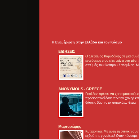
Η Ενημέρωση στην Ελλάδα και τoν Κόσμο
ΕΙΔΗΣΕΙΣ
Ο Στέφανος Καρυδάκης σε μια συνέν
ένα όνειρο που είχε μείνει στη μέσ
σταθμός του Θεάτρου Σαλαμίνας. Με
ANONYMOUS - GREECE
Γιατί δεν πρέπει να χρησιμοποιούμ
προειδοποιεί ένας πρώην χάκερ και
δώσεις βάση στο παρακάτω θέμα. .
Μαρτυριάρης
Κυτταρίτιδα: Με αυτή τη σπιτική συ
εχθρό της γυναίκας! Όταν κάνουμε 