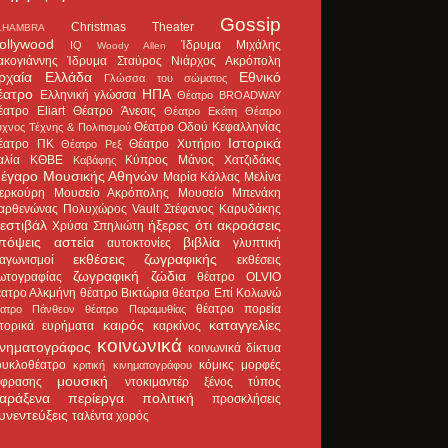
Gossip
Christmas Theater
LHAMBRA
ollywood
Ίδρυμα Μιχάλης
IQ
Woody Allen
ακογιάννης
Ίδρυμα Σταύρος Νιάρχος
Ακρόπολη
ρχαία Ελλάδα
Εθνικό
Γλώσσα του σώματος
έατρο
ΗΠΑ
Ελληνική γλώσσα
Θέατρο BROADWAY
έατρο Eliart
Θέατρο Άνεσις
Θέατρο Εκάτη
Θέατρο
Θέατρο Οδού Κεφαλληνίας
χνος Τέχνης & Πολιτισμού
Ιστορικά
έατρο ΠΚ
Θέατρο Χυτήριο
Θέατρο Ρεξ
αλία
ΚΘΒΕ
Κύπρος
Μάνος Χατζιδάκις
Καβάφης
έγαρο Μουσικής Αθηνών
Μαρία Κάλλας
Μελίνα
ερκούρη
Μουσείο Ακρόπολης
Μουσείο Μπενάκη
αρθενώνας
Πολυχώρος Vault
Στέφανος Καρυδάκης
εστιβάλ
ήξερες ότι
ακροάσεις
Χρύσα Σπηλιώτη
πόψεις
αστεία
βιβλία
αυτοκτονίες
γλυπτική
εκθέσεις ζωγραφικής
ιαγωνισμοί
εκθέσεις
ζωγραφική
ζώδια
ωτογραφίας
θέατρο OLVIO
έατρο Αλκμήνη
θέατρο Βικτώρια
θέατρο Επί Κολωνώ
θέατρο πορεία
έατρο Πάνθεον
θέατρο Παραμυθίας
καιρός
καταγγελίες
στορικά ευρήματα
καρκίνος
κοινωνικά
ινηματογράφος
κοινωνικά δίκτυα
ουκλοθέατρο
κόμικς
μορφές
κριτική κινηματογράφου
μουσική
κφρασης
ντοκιμαντέρ
ξένος τύπος
αράξενα
περίεργα
πολιτική
προσκλήσεις
υνεντεύξεις
ταλέντα
χορός