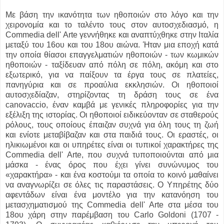
Με βάση την ικανότητα των ηθοποιών στο λόγο και την
χειρονομία και το ταλέντο τους στον αυτοσχεδιασμό, η
Commedia dell' Arte γεννήθηκε και αναπτύχθηκε στην Ιταλία
μεταξύ του 16ου και του 18ου αιώνα. Ήταν μια εποχή κατά
την οποία θίασοι επαγγελματιών ηθοποιών - των κωμικών
ηθοποιών - ταξίδευαν από πόλη σε πόλη, ακόμη και στο
εξωτερικό, για να παίξουν τα έργα τους σε πλατείες,
πανηγύρια και σε προαύλια εκκλησιών. Οι ηθοποιοί
αυτοσχεδίαζαν, στηρίζοντας τη δράση τους σε ένα
canovaccio, έναν καμβά με γενικές πληροφορίες για την
εξέλιξη της ιστορίας. Οι ηθοποιοί ειδικεύονταν σε σταθερούς
ρόλους, τους οποίους έπαιζαν συχνά για όλη τους τη ζωή
και ενίοτε μεταβίβαζαν και στα παιδιά τους. Οι εραστές, οι
ηλικιωμένοι και οι υπηρέτες είναι οι τυπικοί χαρακτήρες της
Commedia dell' Arte, που συχνά τυποποιούνται από μια
μάσκα - ένας όρος που έχει γίνει συνώνυμος του
«χαρακτήρα» - και ένα κοστούμι τα οποία το κοινό μαθαίνει
να αναγνωρίζει σε όλες τις παραστάσεις. Ο Υπηρέτης δύο
αφεντάδων είναι ένα μοντέλο για την κατανόηση του
μετασχηματισμού της Commedia dell' Arte στα μέσα του
18ου χάρη στην παρέμβαση του Carlo Goldoni (1707 -