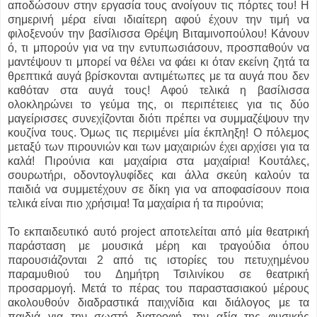
αποδώσουν στην εργασία τους ανοίγουν τις πόρτες του! Η
σημερινή μέρα είναι ιδιαίτερη αφού έχουν την τιμή να
φιλοξενούν την βασίλισσα Θρέψη Βιταμινοπούλου! Κάνουν
ό, τι μπορούν για να την εντυπωσιάσουν, προσπαθούν να
μαντέψουν τι μπορεί να θέλει να φάει κι όταν εκείνη ζητά τα
θρεπτικά αυγά βρίσκονται αντιμέτωπες με τα αυγά που δεν
καθόταν στα αυγά τους! Αφού τελικά η βασίλισσα
ολοκληρώνει το γεύμα της, οι περιπέτειες για τις δύο
μαγείρισσες συνεχίζονται διότι πρέπει να συμμαζέψουν την
κουζίνα τους. Όμως τις περιμένει μία έκπληξη! Ο πόλεμος
μεταξύ των πιρουνιών και των μαχαιριών έχει αρχίσει για τα
καλά! Πιρούνια και μαχαίρια στα μαχαίρια! Κουτάλες,
σουρωτήρι, οδοντογλυφίδες και άλλα σκεύη καλούν τα
παιδιά να συμμετέχουν σε δίκη για να αποφασίσουν ποια
τελικά είναι πιο χρήσιμα! Τα μαχαίρια ή τα πιρούνια;
Το εκπαιδευτικό αυτό project αποτελείται από μία θεατρική
παράσταση με μουσικά μέρη και τραγούδια όπου
παρουσιάζονται 2 από τις ιστορίες του πετυχημένου
παραμυθιού του Δημήτρη Τσιλινίκου σε θεατρική
προσαρμογή. Μετά το πέρας του παραστασιακού μέρους
ακολουθούν διαδραστικά παιχνίδια και διάλογος με τα
παιδιά για την σωστή διατροφή, την αξία της φυσικής