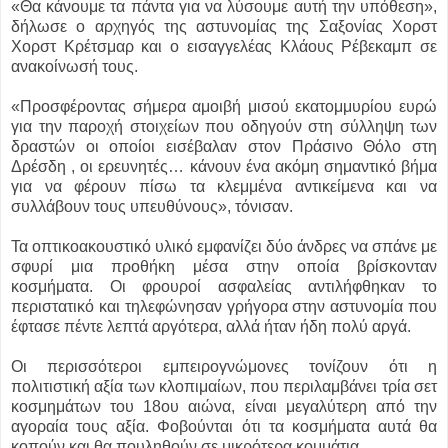
«Θα κάνουμε τα πάντα για να λύσουμε αυτή την υπόθεση»,
δήλωσε ο αρχηγός της αστυνομίας της Σαξονίας Χορστ
Χορστ Κρέτσμαρ και ο εισαγγελέας Κλάους Ρέβεκαμπ σε
ανακοίνωσή τους.
«Προσφέροντας σήμερα αμοιβή μισού εκατομμυρίου ευρώ
για την παροχή στοιχείων που οδηγούν στη σύλληψη των
δραστών οι οποίοι εισέβαλαν στον Πράσινο Θόλο στη
Δρέσδη , οι ερευνητές… κάνουν ένα ακόμη σημαντικό βήμα
για να φέρουν πίσω τα κλεμμένα αντικείμενα και να
συλλάβουν τους υπευθύνους», τόνισαν.
Τα οπτικοακουστικό υλικό εμφανίζει δύο άνδρες να σπάνε με
σφυρί μια προθήκη μέσα στην οποία βρίσκονταν
κοσμήματα. Οι φρουροί ασφαλείας αντιλήφθηκαν το
περιστατικό και τηλεφώνησαν γρήγορα στην αστυνομία που
έφτασε πέντε λεπτά αργότερα, αλλά ήταν ήδη πολύ αργά.
Οι περισσότεροι εμπειρογνώμονες τονίζουν ότι η
πολιτιστική αξία των κλοπιμαίων, που περιλαμβάνει τρία σετ
κοσμημάτων του 18ου αιώνα, είναι μεγαλύτερη από την
αγοραία τους αξία. Φοβούνται ότι τα κοσμήματα αυτά θα
κοπούν και θα πουληθούν σε μικρότερα κομμάτια.