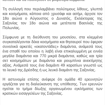
Τη συλλογή που περιλαμβάνει πολύτιμους λίθους, γλυπτά
και κοσμήματα, κάποια από χρυσάφι και ασήμι, άρχισε τον
18ο αιώνα ο Αύγουστος ο Δυνατός, Εκλέκτορας της
Σαξονίας τον 18ο αιώνα και μετέπειτα Βασιλιάς της
Πολωνίας.
Σύμφωνα με τη διεύθυνση του μουσείου, στα κλεμμένα
συγκαταλέγονται δέκα κοσμήματα και θησαυροί που έφεραν
συνολικά αρκετές «εκατοντάδες» διαμάντια, ανάμεσά τους
ένα σπαθί του οποίου η λαβή είναι επικαλυμμένη με εννέα
μεγάλα διαμάντια και 770 μικρά διαμάντια, καθώς και τρία
σετ κοσμημάτων με διαμάντια και ρουμπίνια ανεκτίμητης
αξίας. Ανάμεσά τους ένα διαμάντι 49 καρατίων γνωστό ως
το λευκό της Δρέσδης ή ως λευκό διαμάντι της Σαξονίας.
Η αστυνομία επίσης ανέφερε ότι ομάδα 40 ερευνητών
εργάζεται για τη διαλεύκανση της υπόθεσης. Των ερευνών
ηγείται το τμήμα δίωξης οργανωμένου εγκλήματος των
κρατικών εισαγγελέων της Σαξονίας.