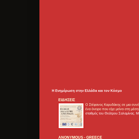
Η Ενημέρωση στην Ελλάδα και τoν Κόσμο
ΕΙΔΗΣΕΙΣ
Ο Στέφανος Καρυδάκης σε μια συνέν
ένα όνειρο που είχε μείνει στη μέσ
σταθμός του Θεάτρου Σαλαμίνας. Με
ANONYMOUS - GREECE