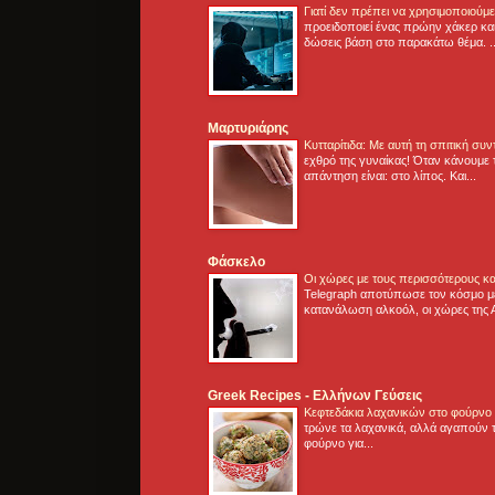
Γιατί δεν πρέπει να χρησιμοποιούμ
προειδοποιεί ένας πρώην χάκερ και
δώσεις βάση στο παρακάτω θέμα. .
Μαρτυριάρης
Κυτταρίτιδα: Με αυτή τη σπιτική συ
εχθρό της γυναίκας! Όταν κάνουμε 
απάντηση είναι: στο λίπος. Και...
Φάσκελο
Οι χώρες με τους περισσότερους κα
Telegraph αποτύπωσε τον κόσμο μ
κατανάλωση αλκοόλ, οι χώρες της 
Greek Recipes - Ελλήνων Γεύσεις
Κεφτεδάκια λαχανικών στο φούρνο
τρώνε τα λαχανικά, αλλά αγαπούν τ
φούρνο για...