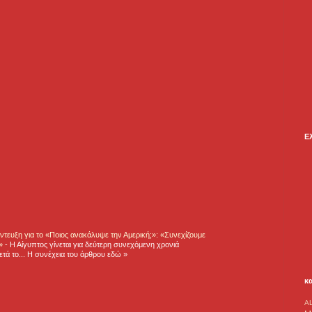
Ε
τευξη για το «Ποιος ανακάλυψε την Αμερική;»: «Συνεχίζουμε
η»
-
Η Αίγυπτος γίνεται για δεύτερη συνεχόμενη χρονιά
τά το... Η συνέχεια του άρθρου εδώ »
κ
A