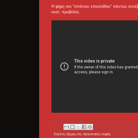
Η φήμη του "σπάνιου επεισοδίου" πάντως συνέβ
εκατ. προβολές
Ετικέτες
ήξερες ότι
,
τηλεοπτικές σειρές