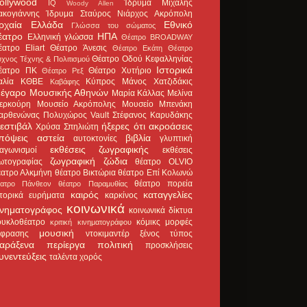
ollywood
Ίδρυμα Μιχάλης
IQ
Woody Allen
ακογιάννης
Ίδρυμα Σταύρος Νιάρχος
Ακρόπολη
ρχαία Ελλάδα
Εθνικό
Γλώσσα του σώματος
έατρο
ΗΠΑ
Ελληνική γλώσσα
Θέατρο BROADWAY
έατρο Eliart
Θέατρο Άνεσις
Θέατρο Εκάτη
Θέατρο
Θέατρο Οδού Κεφαλληνίας
χνος Τέχνης & Πολιτισμού
Ιστορικά
έατρο ΠΚ
Θέατρο Χυτήριο
Θέατρο Ρεξ
αλία
ΚΘΒΕ
Κύπρος
Μάνος Χατζιδάκις
Καβάφης
έγαρο Μουσικής Αθηνών
Μαρία Κάλλας
Μελίνα
ερκούρη
Μουσείο Ακρόπολης
Μουσείο Μπενάκη
αρθενώνας
Πολυχώρος Vault
Στέφανος Καρυδάκης
εστιβάλ
ήξερες ότι
ακροάσεις
Χρύσα Σπηλιώτη
πόψεις
αστεία
βιβλία
αυτοκτονίες
γλυπτική
εκθέσεις ζωγραφικής
ιαγωνισμοί
εκθέσεις
ζωγραφική
ζώδια
ωτογραφίας
θέατρο OLVIO
έατρο Αλκμήνη
θέατρο Βικτώρια
θέατρο Επί Κολωνώ
θέατρο πορεία
έατρο Πάνθεον
θέατρο Παραμυθίας
καιρός
καταγγελίες
στορικά ευρήματα
καρκίνος
κοινωνικά
ινηματογράφος
κοινωνικά δίκτυα
ουκλοθέατρο
κόμικς
μορφές
κριτική κινηματογράφου
μουσική
κφρασης
ντοκιμαντέρ
ξένος τύπος
αράξενα
περίεργα
πολιτική
προσκλήσεις
υνεντεύξεις
ταλέντα
χορός