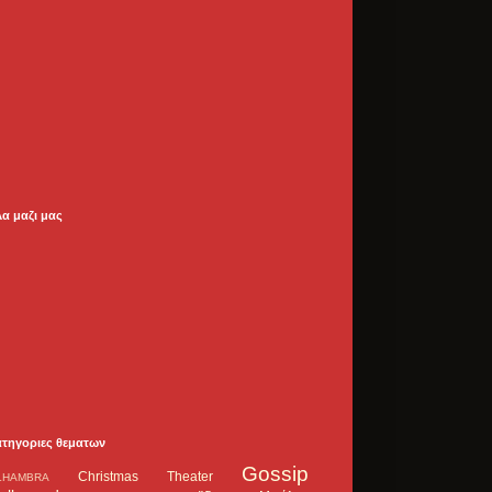
λα μαζι μας
ατηγοριες θεματων
Gossip
Christmas Theater
LHAMBRA