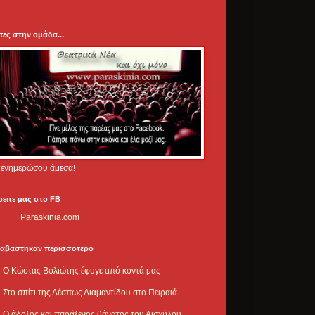
πες στην ομάδα...
.. ενημερώσου άμεσα!
ρειτε μας στο FB
Paraskinia.com
ιαβαστηκαν περισσοτερο
Ο Κώστας Βολιώτης έφυγε από κοντά μας
Στο σπίτι της Δέσπως Διαμαντίδου στο Πειραιά
Ο άδοξος και παράξενος θάνατος του Αισχύλου