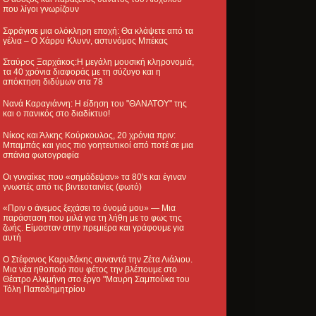
που λίγοι γνωρίζουν
Σφράγισε μια ολόκληρη εποχή: Θα κλάψετε από τα
γέλια – Ο Χάρρυ Κλυνν, αστυνόμος Μπέκας
Σταύρος Ξαρχάκος:Η μεγάλη μουσική κληρονομιά,
τα 40 χρόνια διαφοράς με τη σύζυγο και η
απόκτηση διδύμων στα 78
Νανά Καραγιάννη: Η είδηση του "ΘΑΝΑΤΟΥ" της
και ο πανικός στο διαδίκτυο!
Νίκος και Άλκης Κούρκουλος, 20 χρόνια πριν:
Μπαμπάς και γιος πιο γοητευτικοί από ποτέ σε μια
σπάνια φωτογραφία
Οι γυναίκες που «σημάδεψαν» τα 80's και έγιναν
γνωστές από τις βιντεοταινίες (φωτό)
«Πριν ο άνεμος ξεχάσει το όνομά μου» — Μια
παράσταση που μιλά για τη λήθη με το φως της
ζωής. Είμασταν στην πρεμιέρα και γράφουμε για
αυτή
Ο Στέφανος Καρυδάκης συναντά την Ζέτα Λιάλιου.
Μια νέα ηθοποιό που φέτος την βλέπουμε στο
Θέατρο Αλκμήνη στο έργο "Μαυρη Σαμπούκα του
Τόλη Παπαδημητρίου