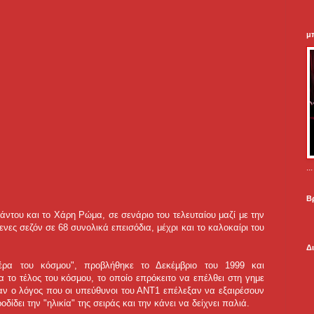
μ
.
Β
ντου και το Χάρη Ρώμα, σε σενάριο του τελευταίου μαζί με την
ες σεζόν σε 68 συνολικά επεισόδια, μέχρι και το καλοκαίρι του
Δ
μέρα του κόσμου", προβλήθηκε το Δεκέμβριο του 1999 και
 το τέλος του κόσμου, το οποίο επρόκειτο να επέλθει στη γημε
ήταν ο λόγος που οι υπεύθυνοι του ΑΝΤ1 επέλεξαν να εξαιρέσουν
δίδει την "ηλικία" της σειράς και την κάνει να δείχνει παλιά.