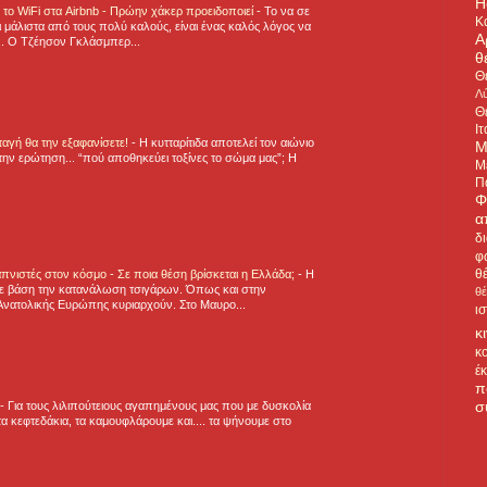
H
ε το WiFi στα Airbnb - Πρώην χάκερ προειδοποιεί
-
Το να σε
Κ
 μάλιστα από τους πολύ καλούς, είναι ένας καλός λόγος να
Α
.. Ο Τζέησον Γκλάσμπερ...
θ
Θ
Λύ
Θ
Ιτ
νταγή θα την εξαφανίσετε!
-
H κυτταρίτιδα αποτελεί τον αιώνιο
Μ
την ερώτηση... “πού αποθηκεύει τοξίνες το σώμα μας”; Η
Μ
Π
Φ
α
δ
φ
θ
πνιστές στον κόσμο - Σε ποια θέση βρίσκεται η Ελλάδα;
-
Η
ε βάση την κατανάλωση τσιγάρων. Όπως και στην
θ
Ανατολικής Ευρώπης κυριαρχούν. Στο Μαυρο...
ι
κ
κ
έ
π
σ
-
Για τους λιλιπούτειους αγαπημένους μας που με δυσκολία
α κεφτεδάκια, τα καμουφλάρουμε και.... τα ψήνουμε στο