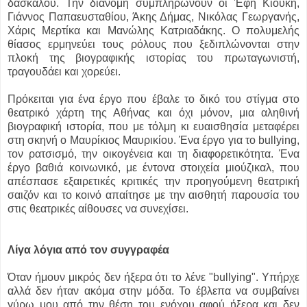
δάσκαλου. Την διανομή συμπληρώνουν οι Έφη Κιούκη,
Γιάννος Παπαευσταθίου, Άκης Δήμας, Νικόλας Γεωργανής,
Χάρις Μερτίκα και Μανώλης Κατριαδάκης. Ο πολυμελής
θίασος ερμηνεύει τους ρόλους που ξεδιπλώνονται στην
πλοκή της βιογραφικής ιστορίας του πρωταγωνιστή,
τραγουδάει και χορεύει.
Πρόκειται για ένα έργο που έβαλε το δικό του στίγμα στο
θεατρικό χάρτη της Αθήνας και όχι μόνον, μια αληθινή
βιογραφική ιστορία, που με τόλμη κι ευαισθησία μεταφέρει
στη σκηνή ο Μαυρίκιος Μαυρικίου. Ένα έργο για το bullying,
τον ρατσισμό, την οικογένεια και τη διαφορετικότητα. Ένα
έργο βαθιά κοινωνικό, με έντονα στοιχεία μιούζικαλ, που
απέσπασε εξαιρετικές κριτικές την προηγούμενη θεατρική
σαιζόν και το κοινό απαίτησε με την αισθητή παρουσία του
στις θεατρικές αίθουσες να συνεχίσει.
Λίγα λόγια από τον συγγραφέα
Όταν ήμουν μικρός δεν ήξερα ότι το λένε "bullying". Υπήρχε
αλλά δεν ήταν ακόμα στην μόδα. Το έβλεπα να συμβαίνει
γύρω μου από την θέση του ενόχου αφού ήξερα και δεν