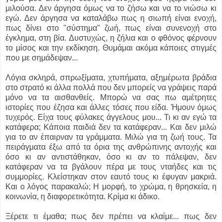
μιλούσα. Δεν άργησα όμως να το ζήσω και να το νιώσω κι
εγώ. Δεν άργησα να καταλάβω πως η σιωπή είναι ενοχή,
πως δίνει στο "σύστημα" ζωή, πως είναι συνενοχή στο
έγκλημα, στη βία. Δυστυχώς, η ζήλια και ο φθόνος φέρνουν
το μίσος και την εκδίκηση. Θυμάμαι ακόμα κάποιες στιγμές
που με σημάδεψαν...
Λόγια σκληρά, σπρωξίματα, χτυπήματα, αξημέρωτα βράδια
στο στρατό κι άλλα πολλά που δεν μπορείς να γράψεις παρά
μόνο να τα αισθανθείς. Μπορώ να σας πω αμέτρητες
ιστορίες που έζησα και άλλες τόσες που είδα. Ήμουν όμως
τυχερός. Είχα τους φύλακες άγγελους μου... Τι κι αν εγώ τα
κατάφερα; Κάποια παιδιά δεν τα κατάφεραν... Και δεν μιλώ
για το αν έπαιρναν τα γράμματα. Μιλώ για τη ζωή τους. Τα
πειράγματα έξω από τα όρια της ανθρώπινης αντοχής και
όσο κι αν αντιστάθηκαν, όσο κι αν το πάλεψαν, δεν
κατάφεραν να τα βγάλουν πέρα με τους νταήδες και τις
συμμορίες. Κλείστηκαν στον εαυτό τους κι έφυγαν μακριά.
Και ο λόγος παρακαλώ; Η μορφή, το χρώμα, η θρησκεία, η
κοινωνία, η διαφορετικότητα. Κρίμα κι άδικο.
Ξέρετε τι έμαθα; πως δεν πρέπει να κλαίμε... πως δεν