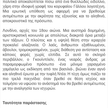
πολιτικό αποκαλύπτεται πίσω από ένα θυελλώδες ειδύλλιο,
χάρη στην ιδιοφυή γραφή του κορυφαίου Γάλλου λογοτέχνη.
Μια ερωτική υπόθεση ως αφορμή για να βρεθούμε
αντιμέτωποι με την ακρότητα της εξουσίας και το αληθινό,
αποκρουστικό της πρόσωπο.
Λονδίνο, αρχές του 18ου αιώνα. Μια αυστηρά δομημένη,
αριστοκρατική κοινωνία με απολύτως διακριτά όρια μεταξύ
των τάξεων. Ο πλούτος και η υψηλή θέση στην ιεραρχία
προκαλεί αλαζονεία. Ο λαός, άνθρωποι εξαθλιωμένοι,
άβουλοι, τρομοκρατημένοι, χωρίς διάθεση για αντίσταση και
κάποιες φορές χωρίς ελπίδα. Σε αυτό το σκληρό
περιβάλλον, ο Γκουίνπλεϊν, ένας νεαρός άνδρας με
παραμορφωμένο πρόσωπο -ένα μόνιμα χαραγμένο
χαμόγελο ως εκδίκηση από τον βασιλιά-, βιώνει έναν αγνό
και αληθινό έρωτα με την τυφλή Ντέα. Η τύχη όμως παίζει τα
πιο τρελά παιχνίδια: όταν βρεθεί σε θέση ισχύος και
τολμήσει να υψώσει το ανάστημά του θα βρεθεί αντιμέτωπος
με την αναλγησία των ισχυρών.
Ταυτότητα παράστασης