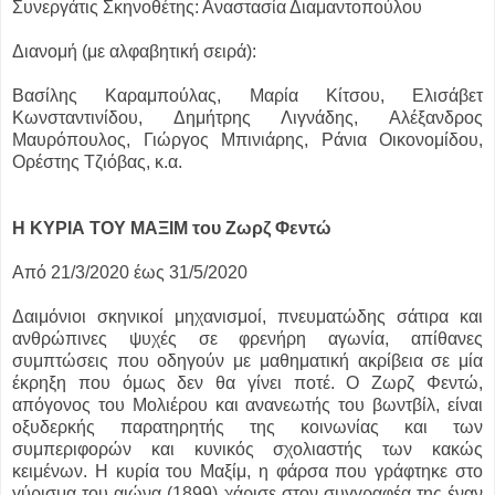
Συνεργάτις Σκηνοθέτης: Αναστασία Διαμαντοπούλου
Διανομή (με αλφαβητική σειρά):
Βασίλης Καραμπούλας, Μαρία Κίτσου, Ελισάβετ
Κωνσταντινίδου, Δημήτρης Λιγνάδης, Αλέξανδρος
Μαυρόπουλος, Γιώργος Μπινιάρης, Ράνια Οικονομίδου,
Ορέστης Τζιόβας, κ.α.
Η ΚΥΡΙΑ ΤΟΥ ΜΑΞΙΜ του Ζωρζ Φεντώ
Από 21/3/2020 έως 31/5/2020
Δαιμόνιοι σκηνικοί μηχανισμοί, πνευματώδης σάτιρα και
ανθρώπινες ψυχές σε φρενήρη αγωνία, απίθανες
συμπτώσεις που οδηγούν με μαθηματική ακρίβεια σε μία
έκρηξη που όμως δεν θα γίνει ποτέ. Ο Ζωρζ Φεντώ,
απόγονος του Μολιέρου και ανανεωτής του βωντβίλ, είναι
οξυδερκής παρατηρητής της κοινωνίας και των
συμπεριφορών και κυνικός σχολιαστής των κακώς
κειμένων. Η κυρία του Μαξίμ, η φάρσα που γράφτηκε στο
γύρισμα του αιώνα (1899) χάρισε στον συγγραφέα της έναν