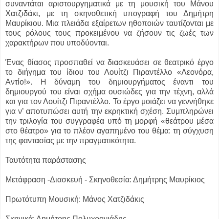
συναντάται αριστουργηματικά με τη μουσική του Μάνου
Χατζιδάκι, με τη σκηνοθετική υπογραφή του Δημήτρη
Μαυρίκιου. Μια πλειάδα εξαίρετων ηθοποιών ταυτίζονται με
τους ρόλους τους προκειμένου να ζήσουν τις ζωές των
χαρακτήρων που υποδύονται.
Ένας θίασος προσπαθεί να διασκευάσει σε θεατρικό έργο
το διήγημα του ίδιου του Λουίτζι Πιραντέλλο «Λεονόρα,
Αντίο!». Η δύναμη του δημιουργήματος έναντι του
δημιουργού του είναι σχήμα ουσιώδες για την τέχνη, αλλά
και για τον Λουίτζι Πιραντέλλο. Το έργο μοιάζει να γεννήθηκε
για ν’ αποτυπώσει αυτή την εκρηκτική σχέση. Συμπληρώνει
την τριλογία του συγγραφέα υπό τη μορφή «θεάτρου μέσα
στο θέατρο» για το πλέον αγαπημένο του θέμα: τη σύγχυση
της φαντασίας με την πραγματικότητα.
Ταυτότητα παράστασης
Μετάφραση -Διασκευή - Σκηνοθεσία: Δημήτρης Μαυρίκιος
Πρωτότυπη Μουσική: Μάνος Χατζιδάκις
Σκηνικά: Δημήτρης Πολυχρονιάδης