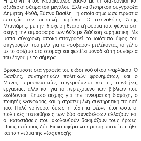
Η Σκηνή Νίκος Κούρκουλος ξεκινά με τη διαχρονική και
οξυδερκή σάτιρα του μεγάλου Έλληνα θεατρικού συγγραφέα
Δημήτρη Ψαθά, Ξύπνα Βασίλη - η οποία σημείωσε τεράστια
επιτυχία την περσινή περίοδο. Ο σκηνοθέτης Άρης
Μπινιάρης, με την ιδιόχειρη θεατρική φόρμα του, φέρνει στη
σκηνή την ατμόσφαιρα των 60’s με διάθεση ευρηματική. Με
ματιά σύγχρονη αποκρυπτογραφεί το ιδιότυπο ύφος του
συγγραφέα που μιλά για τα «σοβαρά» μπλέκοντας το γέλιο
με το σφίξιμο στο στομάχι και φωτίζει μοναδικά τη συνάφεια
του έργου με το σήμερα.
Βρισκόμαστε στα γραφεία του εκδοτικού οίκου Φαρλάκου. Ο
Βασίλης, συντηρητικών πολιτικών φρονημάτων, και ο
Μάνος, προοδευτικών, συγκρούονται για τις συνθήκες
εργασίας, αλλά και για το περιεχόμενο των βιβλίων που
εκδίδονται. Σημείο αιχμής για την πνευματική διαμάχη, ο
ποιητής Φανφάρας και η στρατευμένη συντηρητική ποίησή
του. Πολύ γρήγορα, όμως, η τύχη τα φέρνει έτσι ώστε οι
πολιτικές πεποιθήσεις των δύο συναδέλφων αλλάζουν και
οι καταστάσεις που ακολουθούν δοκιμάζουν τους ήρωες.
Ποιος από τους δύο θα καταφέρει να προσαρμοστεί στα ήθη
και το πνεύμα της νέας εποχής;