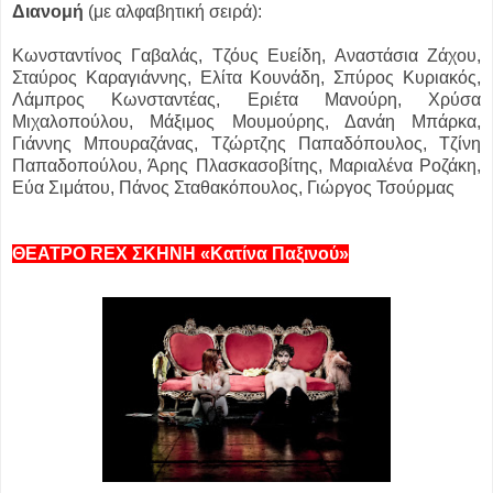
Διανομή
(με αλφαβητική σειρά):
Κωνσταντίνος Γαβαλάς, Τζόυς Ευείδη, Αναστάσια Ζάχου,
Σταύρος Καραγιάννης, Ελίτα Κουνάδη, Σπύρος Κυριακός,
Λάμπρος Κωνσταντέας, Εριέτα Μανούρη, Χρύσα
Μιχαλοπούλου, Μάξιμος Μουμούρης, Δανάη Μπάρκα,
Γιάννης Μπουραζάνας, Τζώρτζης Παπαδόπουλος, Τζίνη
Παπαδοπούλου, Άρης Πλασκασοβίτης, Μαριαλένα Ροζάκη,
Εύα Σιμάτου, Πάνος Σταθακόπουλος, Γιώργος Τσούρμας
ΘΕΑΤΡΟ REX ΣΚΗΝΗ «Κατίνα Παξινού»