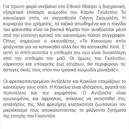
Για πρώτη φορά ανεβαίνει στο Εθνικό Θέατρο η διαχρονική,
εξαιρετικά επίκαιρη κωμωδία του Κάρλο Γκολντόνι Το
καινούργιο σπίτι, σε σκηνοθεσία Γιάννη Σκουρλέτη. Η
κυριαρχία του χρήματος, τα ταξικά απωθημένα και η παγίδα
του φαίνεσθαι είναι τα βασικά θέματα που αναδύονται μέσα
από την εύστοχη κριτική του καινοτόμου Ιταλού συγγραφέα.
Όπως σημειώνει ο σκηνοθέτης: «To Καινούριο σπίτι
φτιάχνεται για να κατοικηθεί αλλά δεν θα κατοικηθεί ποτέ. Σ’
αυτό το σπίτι-ουτοπία η επιθυμία του εγώ είναι δυνατότερη
από την επιθυμία του μαζί. Οι ήρωες του Γκολντόνι,
νάρκισσοι και υποκριτές έως εσχάτων, θα περιφέρουν τις
άστεγες σκιές τους στην πιο τραγική κωμωδία μοναξιάς».
Οι φρεσκοπαντρεμένοι Αντζολέτο και Καικίλια ετοιμάζουν το
καινούργιο τους σπίτι. Η Καικίλια είναι ιδιότροπη, αγαπά την
πολυτέλεια και την κομψότητα. Ο Αντζολέτο είναι
ερωτευμένος και άφραγκος, ανίκανος να αντισταθεί στις
απαιτήσεις της. Μια φρενήρης κινητικότητα ζωντανεύει τον
μικρόκοσμό τους αποκαλύπτοντας τα φλέγοντα ζητήματα
της εποχής του Γκολντόνι.