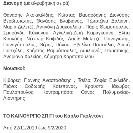
Διανομή
(με αλφαβητική σειρά):
Θανάσης Ακοκκαλίδης, Κώστας Βασαρδάνης Διονύσης
Βερβιτσιώτης, Θανάσης Βλαβιανός, Τζωρτζίνα Δαλιάνη,
Μαρία Δελετζέ, Αντιγόνη Δρακουλάκη, Πάρις Θωμόπουλος,
Σμαράγδα Κάκκινου, Αγγελική-Ζωή Καραγκούνη, Ελίτα
Κουνάδη, Νέστωρ Κοψιδάς, Δαυίδ Μαλτέζε, Παναγιώτης
Παναγόπουλος, Θέμης Πάνου, Εβελίνα Παπούλια, Αρετή
Πασχάλη, Χρήστος Ραμμόπουλος, Αιμιλιανός Σταματάκης,
Ανδριάνα Χαλκίδη, Δήμητρα Χαριτοπούλου
Μουσικοί
:
Κιθάρες: Γιάννης Αναστασάκης , Τσέλο: Σοφία Ευκλείδη,
Πιάνο: Θοδωρής Κοτεπάνος, Κρουστά: Ιάκωβος
Παυλόπουλος, Κοντραμπάσο: Θάνος Πολυμενέας-
Λιοντήρης
ΤΟ ΚΑΙΝΟΥΡΓΙΟ ΣΠΙΤΙ του Κάρλο Γκολντόνι
Από 22/11/2019 έως 9/2/2020