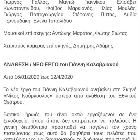
Γιώργος Γάλλος, Μαντώ Γιαννίκου, Ελισάβετ
Κωνσταντινίδου, Φοίβος Μαρκιανός, Ηλίας Μουλάς,
Γιώργος Παπαγεωργίου, Στέφανος Πίττας, Λυδία
Τζανουδάκη, Έλενα Τοπαλίδου
Μουσικοί επί σκηνής: Αντώνης Μαράτος, Φώτης Σιώτας
Χειρισμός κάμερας επί σκηνής: Δημήτρης Αδάμης
ΑΝΑΘΕΣΗ / ΝΕΟ ΕΡΓΟ του Γιάννη Καλαβριανού
Από 16/01/2020 έως 12/4/2020
Το νέο έργο του Γιάννη Καλαβριανού ανεβαίνει στη Σκηνή
«Νίκος Κούρκουλος» ύστερα από ανάθεση του Εθνικού
Θεάτρου.
Βασικοί ήρωές του είναι οκτώ εργαζόμενοι σε ένα
ξενοδοχείο, όπου τίποτε δεν επιτρέπεται να παλιώσει. Η
γενική διευθύντρια προσπαθεί να παγώνει τον χρόνο
πιστεύοντας πως αυτό θα βοηθήσει τους πελάτες που
καταλύουν εκεί να διαχειριστούν τη ζωή τους που περνά. Ή