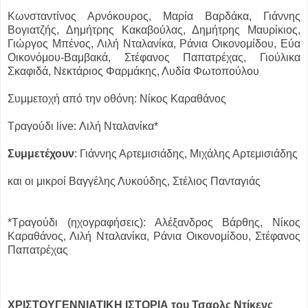
Κωνσταντίνος Αρνόκουρος, Μαρία Βαρδάκα, Γιάννης
Βογιατζής, Δημήτρης Κακαβούλας, Δημήτρης Μαυρίκιος,
Γιώργος Μπένος, Λιλή Νταλανίκα, Ράνια Οικονομίδου, Εύα
Οικονόμου-Βαμβακά, Στέφανος Παπατρέχας, Γιούλικα
Σκαφιδά, Νεκτάριος Φαρμάκης, Λυδία Φωτοπούλου
Συμμετοχή από την οθόνη: Νίκος Καραθάνος
Τραγούδι live: Λιλή Νταλανίκα*
Συμμετέχουν
: Γιάννης Αρτεμισιάδης, Μιχάλης Αρτεμισιάδης
και οι μικροί Βαγγέλης Λυκούδης, Στέλιος Πανταγιάς
*Τραγούδι (ηχογραφήσεις): Αλέξανδρος Βάρθης, Νίκος
Καραθάνος, Λιλή Νταλανίκα, Ράνια Οικονομίδου, Στέφανος
Παπατρέχας
ΧΡΙΣΤΟΥΓΕΝΝΙΑΤΙΚΗ ΙΣΤΟΡΙΑ του Τσαρλς Ντίκενς