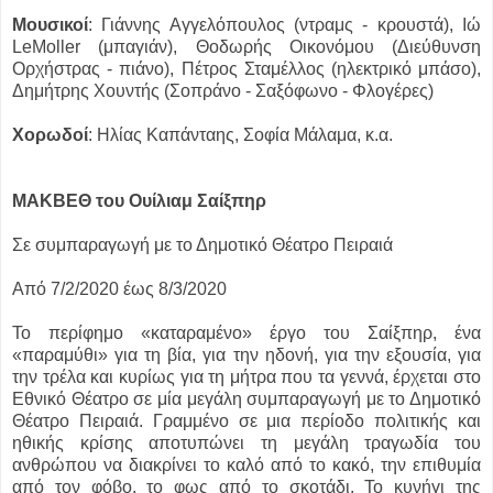
Μουσικοί
: Γιάννης Αγγελόπουλος (ντραμς - κρουστά), Ιώ
LeMoller (μπαγιάν), Θοδωρής Οικονόμου (Διεύθυνση
Ορχήστρας - πιάνο), Πέτρος Σταμέλλος (ηλεκτρικό μπάσο),
Δημήτρης Χουντής (Σοπράνο - Σαξόφωνο - Φλογέρες)
Χορωδοί
: Ηλίας Καπάνταης, Σοφία Μάλαμα, κ.α.
ΜΑΚΒΕΘ του Ουίλιαμ Σαίξπηρ
Σε συμπαραγωγή με το Δημοτικό Θέατρο Πειραιά
Από 7/2/2020 έως 8/3/2020
Το περίφημο «καταραμένο» έργο του Σαίξπηρ, ένα
«παραμύθι» για τη βία, για την ηδονή, για την εξουσία, για
την τρέλα και κυρίως για τη μήτρα που τα γεννά, έρχεται στο
Εθνικό Θέατρο σε μία μεγάλη συμπαραγωγή με το Δημοτικό
Θέατρο Πειραιά. Γραμμένο σε μια περίοδο πολιτικής και
ηθικής κρίσης αποτυπώνει τη μεγάλη τραγωδία του
ανθρώπου να διακρίνει το καλό από το κακό, την επιθυμία
από τον φόβο, το φως από το σκοτάδι. Το κυνήγι της