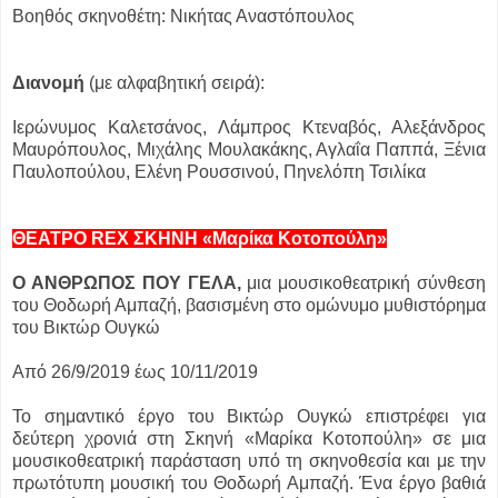
Βοηθός σκηνοθέτη: Νικήτας Αναστόπουλος
Διανομή
(με αλφαβητική σειρά):
Ιερώνυμος Καλετσάνος, Λάμπρος Κτεναβός, Αλεξάνδρος
Μαυρόπουλος, Μιχάλης Μουλακάκης, Αγλαΐα Παππά, Ξένια
Παυλοπούλου, Ελένη Ρουσσινού, Πηνελόπη Τσιλίκα
ΘΕΑΤΡΟ REX ΣΚΗΝΗ «Μαρίκα Κοτοπούλη»
Ο ΑΝΘΡΩΠΟΣ ΠΟΥ ΓΕΛΑ,
μια μουσικοθεατρική σύνθεση
του Θοδωρή Αμπαζή, βασισμένη στο ομώνυμο μυθιστόρημα
του Βικτώρ Ουγκώ
Από 26/9/2019 έως 10/11/2019
Το σημαντικό έργο του Βικτώρ Ουγκώ επιστρέφει για
δεύτερη χρονιά στη Σκηνή «Μαρίκα Κοτοπούλη» σε μια
μουσικοθεατρική παράσταση υπό τη σκηνοθεσία και με την
πρωτότυπη μουσική του Θοδωρή Αμπαζή. Ένα έργο βαθιά