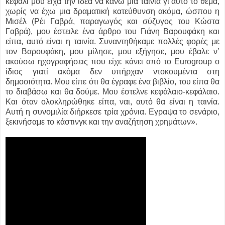
κεφάλι μου είχα την ιδέα να κάνω μια ταινία γι’αυτό το θέμα,
χωρίς να έχω μια δραματική κατεύθυνση ακόμα, ώσπου η
Μισέλ (Ρέι Γαβρά, παραγωγός και σύζυγος του Κώστα
Γαβρά), μου έστειλε ένα άρθρο του Γιάνη Βαρουφάκη και
είπα, αυτό είναι η ταινία. Συναντηθήκαμε πολλές φορές με
τον Βαρουφάκη, μου μίλησε, μου εξήγησε, μου έβαλε ν’
ακούσω ηχογραφήσεις που είχε κάνει από το Eurogroup ο
ίδιος γιατί ακόμα δεν υπήρχαν ντοκουμέντα στη
δημοσιότητα. Μου είπε ότι θα έγραφε ένα βιβλίο, του είπα θα
το διαβάσω και θα δούμε. Μου έστελνε κεφάλαιο-κεφάλαιο.
Και όταν ολοκληρώθηκε είπα, ναι, αυτό θα είναι η ταινία.
Αυτή η συνομιλία διήρκεσε τρία χρόνια. Εγραψα το σενάριο,
ξεκινήσαμε το κάστινγκ και την αναζήτηση χρημάτων».