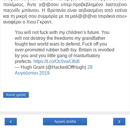
πολέμους. Άντε γ@@σου υπερ-προβεβλημένο λαστιχένιο
παιχνίδι μπάνιου. Η Βρετανία είναι αηδιασμένη από εσένα
και τη μικρή σου συμμορία με τα μαλ@@@να τσιράκια σου»
αναφέρει ο Χιου Γκραντ.
You will not fuck with my children’s future. You
will not destroy the freedoms my grandfather
fought two world wars to defend. Fuck off you
over-promoted rubber bath toy. Britain is revolted
by you and you little gang of masturbatory
prefects.
https://t.co/Oc0xwLI6dI
— Hugh Grant (@HackedOffHugh)
28
Αυγούστου 2019
Κοινή χρήση
‹
›
Αρχική σελίδα