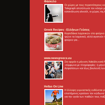
Φάσκελο
Οι χώρες με τους περισσότερους κα
Telegraph αποτύπωσε τον κόσμο μ
κατανάλωση αλκοόλ, οι χώρες της 
Greek Recipes - Ελλήνων Γεύσεις
Κεφτεδάκια λαχανικών στο φούρνο
τρώνε τα λαχανικά, αλλά αγαπούν τ
φούρνο για...
www.newsgreece.eu
Στο αρχείο η μήνυση Χαϊκάλη κατά
-σύμφωνα με πληροφορίες- η μηνυ
Ασφαλίσεων και τέως βουλευτή των
Hellas On Line
Η έλλειψη γυμναστικής ευθύνεται 
επιστήμονες κρούουν τον κώδωνα τ
για την υγεία των παιδιών τους παί