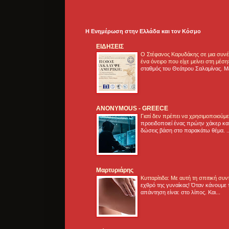
Η Ενημέρωση στην Ελλάδα και τoν Κόσμο
ΕΙΔΗΣΕΙΣ
Ο Στέφανος Καρυδάκης σε μια συνέν
ένα όνειρο που είχε μείνει στη μέσ
σταθμός του Θεάτρου Σαλαμίνας. Με
ANONYMOUS - GREECE
Γιατί δεν πρέπει να χρησιμοποιούμ
προειδοποιεί ένας πρώην χάκερ και
δώσεις βάση στο παρακάτω θέμα. .
Μαρτυριάρης
Κυτταρίτιδα: Με αυτή τη σπιτική συ
εχθρό της γυναίκας! Όταν κάνουμε 
απάντηση είναι: στο λίπος. Και...