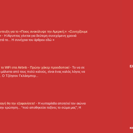
τευξη για το «Ποιος ανακάλυψε την Αμερική;»: «Συνεχίζουμε
η»
-
Η Αίγυπτος γίνεται για δεύτερη συνεχόμενη χρονιά
τά το... Η συνέχεια του άρθρου εδώ »
Ε
ε το WiFi στα Airbnb - Πρώην χάκερ προειδοποιεί
-
Το να σε
 μάλιστα από τους πολύ καλούς, είναι ένας καλός λόγος να
.. Ο Τζέησον Γκλάσμπερ...
νταγή θα την εξαφανίσετε!
-
H κυτταρίτιδα αποτελεί τον αιώνιο
την ερώτηση... “πού αποθηκεύει τοξίνες το σώμα μας”; Η
κ