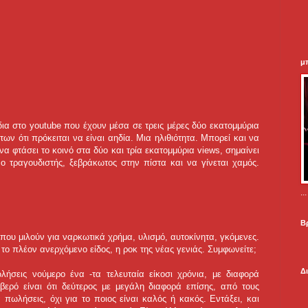
μ
ια στο youtube που έχουν μέσα σε τρεις μέρες δύο εκατομμύρια
ων ότι πρόκειται να είναι αηδία. Μια ηλιθιότητα. Μπορεί και να
α φτάσει το κοινό στα δύο και τρία εκατομμύρια views, σημαίνει
 ο τραγουδιστής, ξεβράκωτος στην πίστα και να γίνεται χαμός.
.
Β
που μιλούν για ναρκωτικά χρήμα, υλισμό, αυτοκίνητα, γκόμενες.
ι το πλέον ανερχόμενο είδος, η ροκ της νέας γενιάς. Συμφωνείτε;
Δ
λήσεις νούμερο ένα -τα τελευταία είκοσι χρόνια, με διαφορά
ερό είναι ότι δεύτερος με μεγάλη διαφορά επίσης, από τους
 πωλήσεις, όχι για το ποιος είναι καλός ή κακός. Εντάξει, και