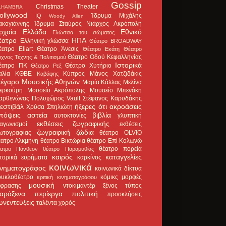
Gossip
Christmas Theater
LHAMBRA
ollywood
Ίδρυμα Μιχάλης
IQ
Woody Allen
ακογιάννης
Ίδρυμα Σταύρος Νιάρχος
Ακρόπολη
ρχαία Ελλάδα
Εθνικό
Γλώσσα του σώματος
έατρο
ΗΠΑ
Ελληνική γλώσσα
Θέατρο BROADWAY
έατρο Eliart
Θέατρο Άνεσις
Θέατρο Εκάτη
Θέατρο
Θέατρο Οδού Κεφαλληνίας
χνος Τέχνης & Πολιτισμού
Ιστορικά
έατρο ΠΚ
Θέατρο Χυτήριο
Θέατρο Ρεξ
αλία
ΚΘΒΕ
Κύπρος
Μάνος Χατζιδάκις
Καβάφης
έγαρο Μουσικής Αθηνών
Μαρία Κάλλας
Μελίνα
ερκούρη
Μουσείο Ακρόπολης
Μουσείο Μπενάκη
αρθενώνας
Πολυχώρος Vault
Στέφανος Καρυδάκης
εστιβάλ
ήξερες ότι
ακροάσεις
Χρύσα Σπηλιώτη
πόψεις
αστεία
βιβλία
αυτοκτονίες
γλυπτική
εκθέσεις ζωγραφικής
ιαγωνισμοί
εκθέσεις
ζωγραφική
ζώδια
ωτογραφίας
θέατρο OLVIO
έατρο Αλκμήνη
θέατρο Βικτώρια
θέατρο Επί Κολωνώ
θέατρο πορεία
έατρο Πάνθεον
θέατρο Παραμυθίας
καιρός
καταγγελίες
στορικά ευρήματα
καρκίνος
κοινωνικά
ινηματογράφος
κοινωνικά δίκτυα
ουκλοθέατρο
κόμικς
μορφές
κριτική κινηματογράφου
μουσική
κφρασης
ντοκιμαντέρ
ξένος τύπος
αράξενα
περίεργα
πολιτική
προσκλήσεις
υνεντεύξεις
ταλέντα
χορός