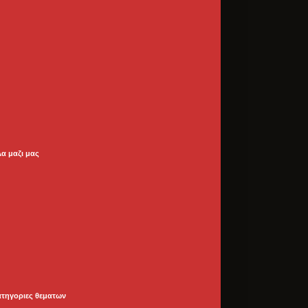
λα μαζι μας
ατηγοριες θεματων