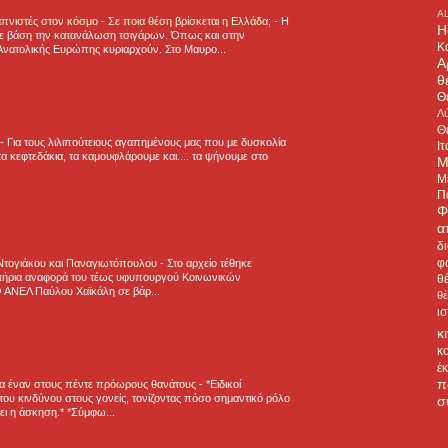
A
πνιστές στον κόσμο - Σε ποια θέση βρίσκεται η Ελλάδα;
-
Η
H
ε βάση την κατανάλωση τσιγάρων. Όπως και στην
Κ
Ανατολικής Ευρώπης κυριαρχούν. Στο Μαυρο...
Α
θ
Θ
Λύ
Θ
-
Για τους λιλιπούτειους αγαπημένους μας που με δυσκολία
Ιτ
α κεφτεδάκια, τα καμουφλάρουμε και.... τα ψήνουμε στο
Μ
Μ
Π
Φ
α
δ
φ
 Ντογιάκου και Παναγιωτόπουλου
-
Στο αρχείο τέθηκε
τήρια αναφορά του τέως υφυπουργού Κοινωνικών
θ
 ΑΝΕΛ Παύλου Χαϊκάλη σε βάρ...
θ
ι
κ
κ
έ
π
για έναν στους πέντε πρόωρους θανάτους
-
*Ειδικοί
ου κινδύνου στους γονείς, τονίζοντας πόσο σημαντικό ρόλο
σ
ζει η άσκηση.* *Σύμφω...