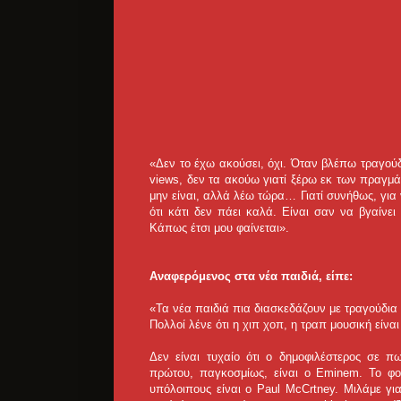
«Δεν το έχω ακούσει, όχι. Όταν βλέπω τραγούδ
views, δεν τα ακούω γιατί ξέρω εκ των πραγμάτ
μην είναι, αλλά λέω τώρα… Γιατί συνήθως, για ν
ότι κάτι δεν πάει καλά. Είναι σαν να βγαίνει
Κάπως έτσι μου φαίνεται».
Αναφερόμενος στα νέα παιδιά, είπε:
«Τα νέα παιδιά πια διασκεδάζουν με τραγούδια 
Πολλοί λένε ότι η χιπ χοπ, η τραπ μουσική είνα
Δεν είναι τυχαίο ότι ο δημοφιλέστερος σε πω
πρώτου, παγκοσμίως, είναι ο Eminem. Το φοβ
υπόλοιπους είναι ο Ρaul McCrtney. Mιλάμε για