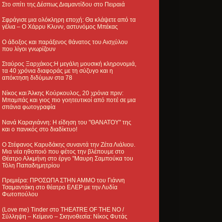
Στο σπίτι της Δέσπως Διαμαντίδου στο Πειραιά
Σφράγισε μια ολόκληρη εποχή: Θα κλάψετε από τα
γέλια – Ο Χάρρυ Κλυνν, αστυνόμος Μπέκας
Ο άδοξος και παράξενος θάνατος του Αισχύλου
που λίγοι γνωρίζουν
Σταύρος Ξαρχάκος:Η μεγάλη μουσική κληρονομιά,
τα 40 χρόνια διαφοράς με τη σύζυγο και η
απόκτηση διδύμων στα 78
Νίκος και Άλκης Κούρκουλος, 20 χρόνια πριν:
Μπαμπάς και γιος πιο γοητευτικοί από ποτέ σε μια
σπάνια φωτογραφία
Νανά Καραγιάννη: Η είδηση του "ΘΑΝΑΤΟΥ" της
και ο πανικός στο διαδίκτυο!
Ο Στέφανος Καρυδάκης συναντά την Ζέτα Λιάλιου.
Μια νέα ηθοποιό που φέτος την βλέπουμε στο
Θέατρο Αλκμήνη στο έργο "Μαυρη Σαμπούκα του
Τόλη Παπαδημητρίου
Πρεμιέρα: ΠΡΟΣΩΠΑ ΣΤΗΝ ΑΜΜΟ του Γιάννη
Τσαμαντάκη στο θέατρο ΕΛΕΡ με την Λυδία
Φωτοπούλου
(Love me) Tinder στο THEATRE OF THE NO /
Σύλληψη – Κείμενο – Σκηνοθεσία: Νίκος Φυτάς