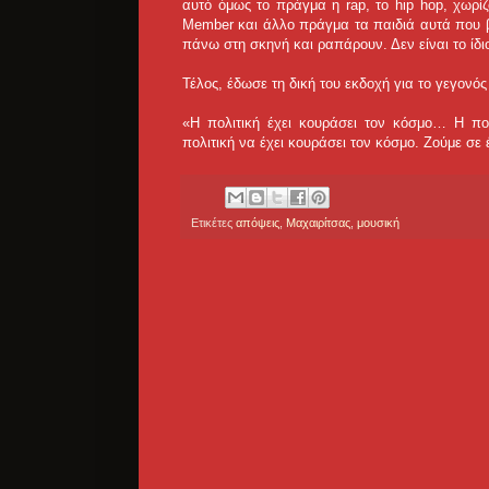
αυτό όμως το πράγμα η rap, το hip hop, χωρί
Member και άλλο πράγμα τα παιδιά αυτά που β
πάνω στη σκηνή και ραπάρουν. Δεν είναι το ίδι
Τέλος, έδωσε τη δική του εκδοχή για το γεγονός 
«Η πολιτική έχει κουράσει τον κόσμο… Η πολ
πολιτική να έχει κουράσει τον κόσμο. Ζούμε σ
Ετικέτες
απόψεις
,
Μαχαιρίτσας
,
μουσική