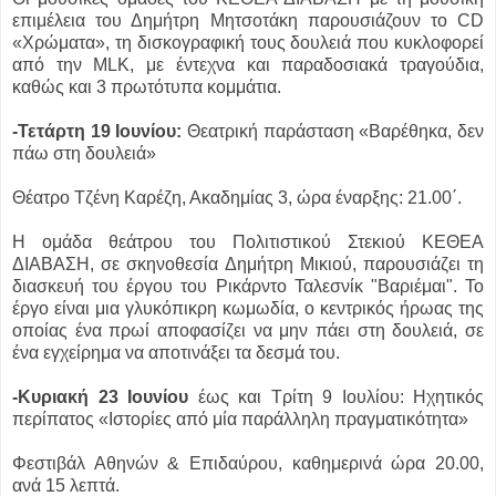
επιμέλεια του Δημήτρη Μητσοτάκη παρουσιάζουν το CD
«Χρώματα», τη δισκογραφική τους δουλειά που κυκλοφορεί
από την MLK, με έντεχνα και παραδοσιακά τραγούδια,
καθώς και 3 πρωτότυπα κομμάτια.
-Τετάρτη 19 Ιουνίου:
Θεατρική παράσταση «Βαρέθηκα, δεν
πάω στη δουλειά»
Θέατρο Τζένη Καρέζη, Ακαδημίας 3, ώρα έναρξης: 21.00΄.
Η ομάδα θεάτρου του Πολιτιστικού Στεκιού ΚΕΘΕΑ
ΔΙΑΒΑΣΗ, σε σκηνοθεσία Δημήτρη Μικιού, παρουσιάζει τη
διασκευή του έργου του Ρικάρντο Ταλεσνίκ "Βαριέμαι". Το
έργο είναι μια γλυκόπικρη κωμωδία, ο κεντρικός ήρωας της
οποίας ένα πρωί αποφασίζει να μην πάει στη δουλειά, σε
ένα εγχείρημα να αποτινάξει τα δεσμά του.
-Κυριακή 23 Ιουνίου
έως και Τρίτη 9 Ιουλίου: Ηχητικός
περίπατος «Ιστορίες από μία παράλληλη πραγματικότητα»
Φεστιβάλ Αθηνών & Επιδαύρου, καθημερινά ώρα 20.00,
ανά 15 λεπτά.