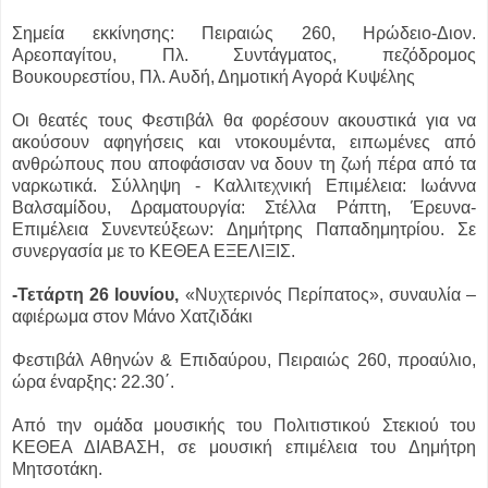
Σημεία εκκίνησης: Πειραιώς 260, Ηρώδειο-Διον.
Αρεοπαγίτου, Πλ. Συντάγματος, πεζόδρομος
Βουκουρεστίου, Πλ. Αυδή, Δημοτική Αγορά Κυψέλης
Οι θεατές τους Φεστιβάλ θα φορέσουν ακουστικά για να
ακούσουν αφηγήσεις και ντοκουμέντα, ειπωμένες από
ανθρώπους που αποφάσισαν να δουν τη ζωή πέρα από τα
ναρκωτικά. Σύλληψη - Καλλιτεχνική Επιμέλεια: Ιωάννα
Βαλσαμίδου, Δραματουργία: Στέλλα Ράπτη, Έρευνα-
Επιμέλεια Συνεντεύξεων: Δημήτρης Παπαδημητρίου. Σε
συνεργασία με το ΚΕΘΕΑ ΕΞΕΛΙΞΙΣ.
-Τετάρτη 26 Ιουνίου,
«Νυχτερινός Περίπατος», συναυλία –
αφιέρωμα στον Μάνο Χατζιδάκι
Φεστιβάλ Αθηνών & Επιδαύρου, Πειραιώς 260, προαύλιο,
ώρα έναρξης: 22.30΄.
Από την ομάδα μουσικής του Πολιτιστικού Στεκιού του
ΚΕΘΕΑ ΔΙΑΒΑΣΗ, σε μουσική επιμέλεια του Δημήτρη
Μητσοτάκη.