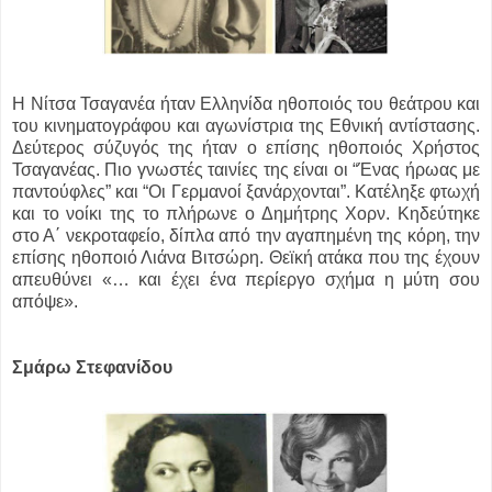
Η Νίτσα Τσαγανέα ήταν Eλληνίδα ηθοποιός του θεάτρου και
του κινηματογράφου και αγωνίστρια της Εθνική αντίστασης.
Δεύτερος σύζυγός της ήταν ο επίσης ηθοποιός Χρήστος
Τσαγανέας. Πιο γνωστές ταινίες της είναι οι “Ένας ήρωας με
παντούφλες” και “Οι Γερμανοί ξανάρχονται”. Κατέληξε φτωχή
και το νοίκι της το πλήρωνε ο Δημήτρης Χορν. Κηδεύτηκε
στο Α΄ νεκροταφείο, δίπλα από την αγαπημένη της κόρη, την
επίσης ηθοποιό Λιάνα Βιτσώρη. Θεϊκή ατάκα που της έχουν
απευθύνει «… και έχει ένα περίεργο σχήμα η μύτη σου
απόψε».
Σμάρω Στεφανίδου