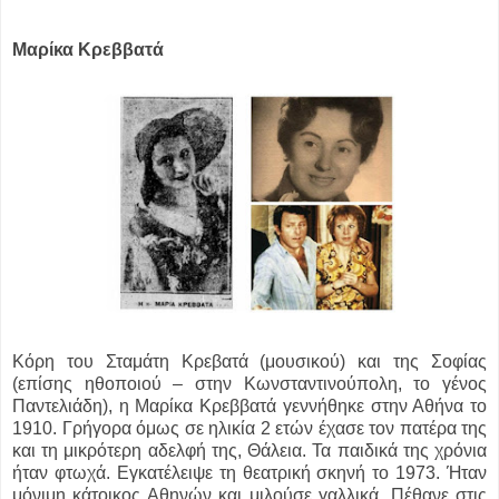
Μαρίκα Κρεββατά
Kόρη του Σταμάτη Κρεβατά (μουσικού) και της Σοφίας
(επίσης ηθοποιού – στην Κωνσταντινούπολη, το γένος
Παντελιάδη), η Μαρίκα Κρεββατά γεννήθηκε στην Αθήνα το
1910. Γρήγορα όμως σε ηλικία 2 ετών έχασε τον πατέρα της
και τη μικρότερη αδελφή της, Θάλεια. Τα παιδικά της χρόνια
ήταν φτωχά. Εγκατέλειψε τη θεατρική σκηνή το 1973. Ήταν
μόνιμη κάτοικος Αθηνών και μιλούσε γαλλικά. Πέθανε στις