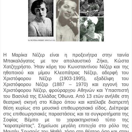
Η Μαρίκα Νέζερ είναι η προξενήτρα στην ταινία
Μπακαλόγατος με τον απολαυστικό Ζήκο, Κώστα
Χατζηχρήστο. Ήταν κόρη του Κωνσταντίνου Νέζερ και της
ηθοποιού και μίμου Κλεοπάτρας Νέζερ, αδερφή του
Χριστόφορου Νέζερ (1903-1995), εξαδέλφη του
Χριστόφορου Νέζερ (1887 – 1970) και εγγονή του
Χριστόφορου Νέζερ, φρούραρχου Αθηνών και Υπασπιστή
του Βασιλιά της Ελλάδας Όθωνα. Από 13 ετών ανήλθε στη
θεατρική σκηνή στο Κάιρο όπου και κατέλαβε διαπρεπή
θέση κυρίως στο μουσικό επιθεωρησιακό είδος. Διέπρεψε
στις επιθεωρησιακές παραστάσεις και τα συγκροτήματα της
Σοφίας Βέμπο με το χαρακτηριστικό τύπο της
“καρατερίστας”. Σημείωσε μεγάλη επιτυχία στο ρόλο της
Μαντάμ Σουσούς του Ψαθά, τόσο στο θέατρο όσο και στον