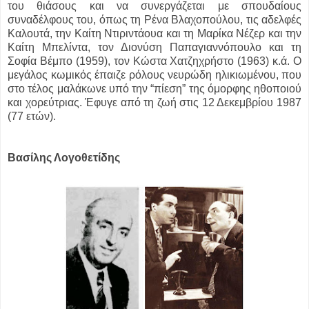
του θιάσους και να συνεργάζεται με σπουδαίους
συναδέλφους του, όπως τη Ρένα Βλαχοπούλου, τις αδελφές
Καλουτά, την Καίτη Ντιριντάουα και τη Μαρίκα Νέζερ και την
Καίτη Μπελίντα, τον Διονύση Παπαγιαννόπουλο και τη
Σοφία Βέμπο (1959), τον Κώστα Χατζηχρήστο (1963) κ.ά. Ο
μεγάλος κωμικός έπαιζε ρόλους νευρώδη ηλικιωμένου, που
στο τέλος μαλάκωνε υπό την “πίεση” της όμορφης ηθοποιού
και χορεύτριας. Έφυγε από τη ζωή στις 12 Δεκεμβρίου 1987
(77 ετών).
Βασίλης Λογοθετίδης