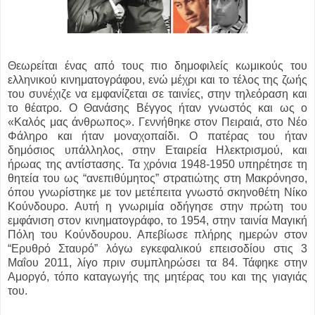
Θεωρείται ένας από τους πιο δημοφιλείς κωμικούς του
ελληνικού κινηματογράφου, ενώ μέχρι και το τέλος της ζωής
του συνέχιζε να εμφανίζεται σε ταινίες, στην τηλεόραση και
το θέατρο. Ο Θανάσης Βέγγος ήταν γνωστός και ως ο
«Καλός μας άνθρωπος». Γεννήθηκε στον Πειραιά, στο Νέο
Φάληρο και ήταν μοναχοπαίδι. Ο πατέρας του ήταν
δημόσιος υπάλληλος, στην Εταιρεία Ηλεκτρισμού, και
ήρωας της αντίστασης. Τα χρόνια 1948-1950 υπηρέτησε τη
θητεία του ως “ανεπιθύμητος” στρατιώτης στη Μακρόνησο,
όπου γνωρίστηκε με τον μετέπειτα γνωστό σκηνοθέτη Νίκο
Κούνδουρο. Αυτή η γνωριμία οδήγησε στην πρώτη του
εμφάνιση στον κινηματογράφο, το 1954, στην ταινία Μαγική
Πόλη του Κούνδουρου. Απεβίωσε πλήρης ημερών στον
“Ερυθρό Σταυρό” λόγω εγκεφαλικού επεισοδίου στις 3
Μαΐου 2011, λίγο πριν συμπληρώσει τα 84. Τάφηκε στην
Αμοργό, τόπο καταγωγής της μητέρας του και της γιαγιάς
του.