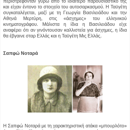
περιστρέφονταν γύρω από το ιδιαίτερο παρουσιαστικό της
και είχαν έντονο το στοιχείο του αυτοσαρκασμού. Η Ταϋγέτη
συγκαταλέγεται, μαζί με τη Γεωργία Βασιλειάδου και την
Αθηνά Μερτύρη, στις «άσχημες» του ελληνικού
κινηματογράφου. Μάλιστα η ίδια η Βασιλειάδου είχε
αναφέρει ότι αν γινόντουσαν καλλιστεία για άσχημες, η ίδια
θα έβγαινε σταρ Ελλάς και η Ταϋγέτη Μις Ελλάς.
Σαπφώ Νοταρά
Η Σαπφώ Νοταρά με τη χαρακτηριστική ατάκα «μπουρλότο»