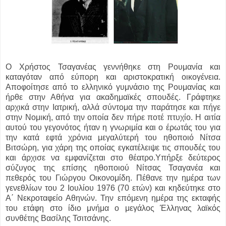
Ο Χρήστος Τσαγανέας γεννήθηκε στη Ρουμανία και
καταγόταν από εύπορη και αριστοκρατική οικογένεια.
Αποφοίτησε από το ελληνικό γυμνάσιο της Ρουμανίας και
ήρθε στην Αθήνα για ακαδημαϊκές σπουδές. Γράφτηκε
αρχικά στην Ιατρική, αλλά σύντομα την παράτησε και πήγε
στην Νομική, από την οποία δεν πήρε ποτέ πτυχίο. Η αιτία
αυτού του γεγονότος ήταν η γνωριμία και ο έρωτάς του για
την κατά εφτά χρόνια μεγαλύτερή του ηθοποιό Νίτσα
Βιτσώρη, για χάρη της οποίας εγκατέλειψε τις σπουδές του
και άρχισε να εμφανίζεται στο θέατρο.Υπήρξε δεύτερος
σύζυγος της επίσης ηθοποιού Νίτσας Τσαγανέα και
πεθερός του Γιώργου Οικονομίδη. Πέθανε την ημέρα των
γενεθλίων του 2 Ιουλίου 1976 (70 ετών) και κηδεύτηκε στο
Α΄ Νεκροταφείο Αθηνών. Την επόμενη ημέρα της εκταφής
του ετάφη στο ίδιο μνήμα ο μεγάλος Έλληνας λαϊκός
συνθέτης Βασίλης Τσιτσάνης.