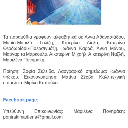
Τα παραμύθια γράφουν αλφαβητικά οι: Άννα Αθανασιάδου,
Μαρία-Μαριλύ Γαλίζη, Κατερίνα Δίελα, Κατερίνα
Θεοδωρίδου-Γιολασιγμάζη, Ιωάννα Καρρά, Άννα Μάνου,
Μαργαρίτα Μάρκουλα, Αικατερίνη Μιχαήλ, Αικατερίνη Ναζλή,
Μαριλένα Πονηράκη.
Ποίηση: Σοφία Σκλείδα, Λαογραφικό σημείωμα: Ιωάννα
Φώκου, Εικονογράφηση: Ματίνα Ζέρβα, Καλλιτεχνική
επιμέλεια: Μιμίκα Καπούλα
Facebook page
:
Υπεύθυνη Επικοινωνίας: Μαριλένα Πονηράκη:
ponirakimarilena@gmail.com