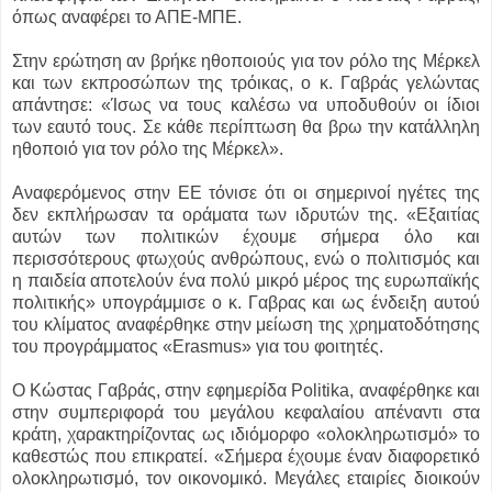
όπως αναφέρει το ΑΠΕ-ΜΠΕ.
Στην ερώτηση αν βρήκε ηθοποιούς για τον ρόλο της Μέρκελ
και των εκπροσώπων της τρόικας, ο κ. Γαβράς γελώντας
απάντησε: «Ίσως να τους καλέσω να υποδυθούν οι ίδιοι
των εαυτό τους. Σε κάθε περίπτωση θα βρω την κατάλληλη
ηθοποιό για τον ρόλο της Μέρκελ».
Αναφερόμενος στην ΕΕ τόνισε ότι οι σημερινοί ηγέτες της
δεν εκπλήρωσαν τα οράματα των ιδρυτών της. «Εξαιτίας
αυτών των πολιτικών έχουμε σήμερα όλο και
περισσότερους φτωχούς ανθρώπους, ενώ ο πολιτισμός και
η παιδεία αποτελούν ένα πολύ μικρό μέρος της ευρωπαϊκής
πολιτικής» υπογράμμισε ο κ. Γαβρας και ως ένδειξη αυτού
του κλίματος αναφέρθηκε στην μείωση της χρηματοδότησης
του προγράμματος «Erasmus» για του φοιτητές.
Ο Κώστας Γαβράς, στην εφημερίδα Politika, αναφέρθηκε και
στην συμπεριφορά του μεγάλου κεφαλαίου απέναντι στα
κράτη, χαρακτηρίζοντας ως ιδιόμορφο «ολοκληρωτισμό» το
καθεστώς που επικρατεί. «Σήμερα έχουμε έναν διαφορετικό
ολοκληρωτισμό, τον οικονομικό. Μεγάλες εταιρίες διοικούν