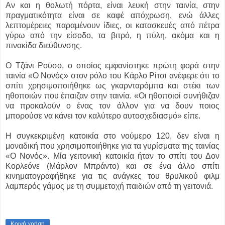
Αν και η θολωτή πόρτα, είναι λευκή στην ταινία, στην
πραγματικότητα είναι σε καφέ απόχρωση, ενώ άλλες
λεπτομέρειες παραμένουν ίδιες, οι κατασκευές από πέτρα
γύρω από την είσοδο, τα βιτρό, η πύλη, ακόμα και η
πινακίδα διεύθυνσης.
Ο Τζάνι Ρούσο, ο οποίος εμφανίστηκε πρώτη φορά στην
ταινία «Ο Νονός» στον ρόλο του Κάρλο Ρίτσι ανέφερε ότι το
σπίτι χρησιμοποιήθηκε ως γκαρνταρόμπα και στέκι των
ηθοποιών που έπαιζαν στην ταινία. «Οι ηθοποιοί συνήθιζαν
να προκαλούν ο ένας τον άλλον για να δουν ποιος
μπορούσε να κάνει τον καλύτερο αυτοσχεδιασμό» είπε.
Η συγκεκριμένη κατοικία στο νούμερο 120, δεν είναι η
μοναδική που χρησιμοποιήθηκε για τα γυρίσματα της ταινίας
«Ο Νονός». Μία γειτονική κατοικία ήταν το σπίτι του Δον
Κορλεόνε (Μάρλον Μπράντο) και σε ένα άλλο σπίτι
κινηματογραφήθηκε για τις ανάγκες του θρυλικού φιλμ
λαμπερός γάμος με τη συμμετοχή παιδιών από τη γειτονιά.
Κοινή χρήση