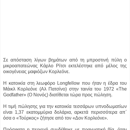
Σε απόσταση λίγων βημάτων από τη μπροστινή πύλη ο
μικροαπατεώνας Κάρλο Ρίτσι εκτελέστηκε από μέλος της
οικογένειας μαφιόζων Κορλεόνε.
Η κατοικία στη λεωφόρο Longfellow που ήταν η έδρα του
Μάικλ Κορλεόνε (Αλ Πατσίνο) στην ταινία του 1972 «The
Godfather» (Ο Νονός) διατίθεται τώρα προς πώληση.
Η τιμή πώλησης για την κατοικία τεσσάρων υπνοδωματίων
είναι 1,37 εκατομμύρια δολάρια, αρκετά περισσότερα απ΄
όσα ο «Τούρκος» ζήτησε από τον «Δον Κορλεόνε».
Πρόσφατα η περιοχή συνδέθηκε με πραγματική βία, όταν