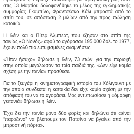
στις 13 Μαρτίου δολοφονήθηκε το μέλος της εγκληματικής
συμμορίας Γκαμπίνο, Φραντσέσκο Κάλι μπροστά από το
σπίτι του, σε απόσταση 2 μιλίων από την προς πώληση
κατοικία.
Η Ιλέιν και ο Πίτερ Άλμπερτ, που έζησαν στο σπίτι της
ταινίας «Ο Νονός» αφού το αγόρασαν 195.000 δολ. το 1977,
έχουν πολύ πιο ευτυχισμένες αναμνήσεις.
«Ήταν ήσυχο» δήλωσε η Ιλέιν, 73 ετών, για την περιοχή
στην οποία μεγάλωσαν τα τρία παιδιά της. «Δεν είχε καμία
σχέση με την ταινία» πρόσθεσε.
Για το ζευγάρι η κινηματογραφική ιστορία του Χόλιγουντ με
την οποία συνδέεται η κατοικία δεν είχε καμία σχέση με την
απόφασή του να το αγοράσει. Μας εντυπωσίασε η «όμορφη
γειτονιά» δήλωσε η Ιλέιν.
Έχει δει την ταινία μόνο δύο φορές και δηλώνει ότι «είναι
“παράξενο” να βλέπουμε τον Πατσίνο να βγαίνει από την
μπροστινή πόρτα».