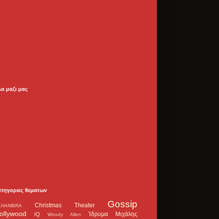
λα μαζι μας
ατηγοριες θεματων
Gossip
Christmas Theater
LHAMBRA
ollywood
Ίδρυμα Μιχάλης
IQ
Woody Allen