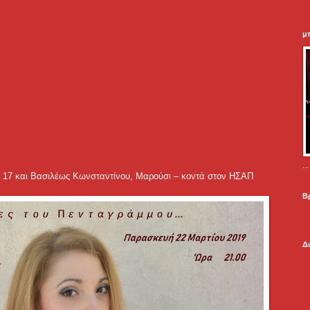
μ
.
υ 17 και Βασιλέως Κωνσταντίνου, Μαρούσι – κοντά στον ΗΣΑΠ
Β
Δ