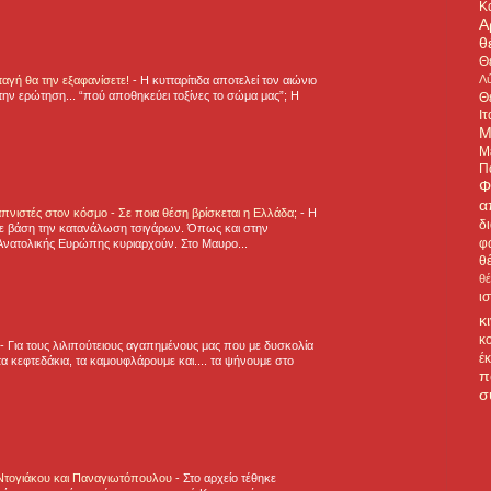
Κ
Α
θ
Θ
Λύ
νταγή θα την εξαφανίσετε!
-
H κυτταρίτιδα αποτελεί τον αιώνιο
την ερώτηση... “πού αποθηκεύει τοξίνες το σώμα μας”; Η
Θ
Ιτ
Μ
Μ
Π
Φ
α
πνιστές στον κόσμο - Σε ποια θέση βρίσκεται η Ελλάδα;
-
Η
δ
ε βάση την κατανάλωση τσιγάρων. Όπως και στην
φ
Ανατολικής Ευρώπης κυριαρχούν. Στο Μαυρο...
θ
θ
ι
κ
κ
-
Για τους λιλιπούτειους αγαπημένους μας που με δυσκολία
έ
α κεφτεδάκια, τα καμουφλάρουμε και.... τα ψήνουμε στο
π
σ
 Ντογιάκου και Παναγιωτόπουλου
-
Στο αρχείο τέθηκε