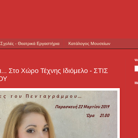
 Σχολές - Θεατρικά Εργαστήρια
Κατάλογος Μουσείων
Ψ
ι... Στο Χώρο Τέχνης Ιδιόμελο - ΣΤΙΣ
ΟΥ
Μ