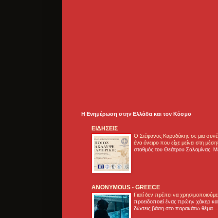
Η Ενημέρωση στην Ελλάδα και τoν Κόσμο
ΕΙΔΗΣΕΙΣ
Ο Στέφανος Καρυδάκης σε μια συνέν
ένα όνειρο που είχε μείνει στη μέσ
σταθμός του Θεάτρου Σαλαμίνας. Με
ANONYMOUS - GREECE
Γιατί δεν πρέπει να χρησιμοποιούμ
προειδοποιεί ένας πρώην χάκερ και
δώσεις βάση στο παρακάτω θέμα. .