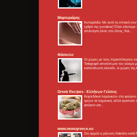
Μαρτυριάρης
Κυτταρίτιδα: Με αυτή τη σπιτική συ
εχθρό της γυναίκας! Όταν κάνουμε 
απάντηση είναι: στο λίπος. Και...
Φάσκελο
Οι χώρες με τους περισσότερους κα
Telegraph αποτύπωσε τον κόσμο μ
κατανάλωση αλκοόλ, οι χώρες της 
Greek Recipes - Ελλήνων Γεύσεις
Κεφτεδάκια λαχανικών στο φούρνο
τρώνε τα λαχανικά, αλλά αγαπούν τ
φούρνο για...
www.newsgreece.eu
Στο αρχείο η μήνυση Χαϊκάλη κατά