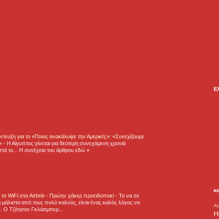
Ε
τευξη για το «Ποιος ανακάλυψε την Αμερική;»: «Συνεχίζουμε
η»
-
Η Αίγυπτος γίνεται για δεύτερη συνεχόμενη χρονιά
τά το... Η συνέχεια του άρθρου εδώ »
κ
ε το WiFi στα Airbnb - Πρώην χάκερ προειδοποιεί
-
Το να σε
 μάλιστα από τους πολύ καλούς, είναι ένας καλός λόγος να
A
.. Ο Τζέησον Γκλάσμπερ...
H