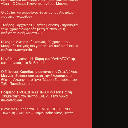
γέλια – Ο Χάρρυ Κλυνν, αστυνόμος Μπέκας
Ο άδοξος και παράξενος θάνατος του Αισχύλου
που λίγοι γνωρίζουν
Σταύρος Ξαρχάκος:Η μεγάλη μουσική κληρονομιά,
τα 40 χρόνια διαφοράς με τη σύζυγο και η
απόκτηση διδύμων στα 78
Νίκος και Άλκης Κούρκουλος, 20 χρόνια πριν:
Μπαμπάς και γιος πιο γοητευτικοί από ποτέ σε μια
σπάνια φωτογραφία
Νανά Καραγιάννη: Η είδηση του "ΘΑΝΑΤΟΥ" της
και ο πανικός στο διαδίκτυο!
Ο Στέφανος Καρυδάκης συναντά την Ζέτα Λιάλιου.
Μια νέα ηθοποιό που φέτος την βλέπουμε στο
Θέατρο Αλκμήνη στο έργο "Μαυρη Σαμπούκα του
Τόλη Παπαδημητρίου
Πρεμιέρα: ΠΡΟΣΩΠΑ ΣΤΗΝ ΑΜΜΟ του Γιάννη
Τσαμαντάκη στο θέατρο ΕΛΕΡ με την Λυδία
Φωτοπούλου
(Love me) Tinder στο THEATRE OF THE NO /
Σύλληψη – Κείμενο – Σκηνοθεσία: Νίκος Φυτάς