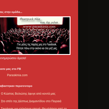
πες στην ομάδα...
.. ενημερώσου άμεσα!
ρειτε μας στο FB
Paraskinia.com
ιαβαστηκαν περισσοτερο
Ο Κώστας Βολιώτης έφυγε από κοντά μας
Στο σπίτι της Δέσπως Διαμαντίδου στο Πειραιά
Σφράγισε μια ολόκληρη εποχή: Θα κλάψετε από τα