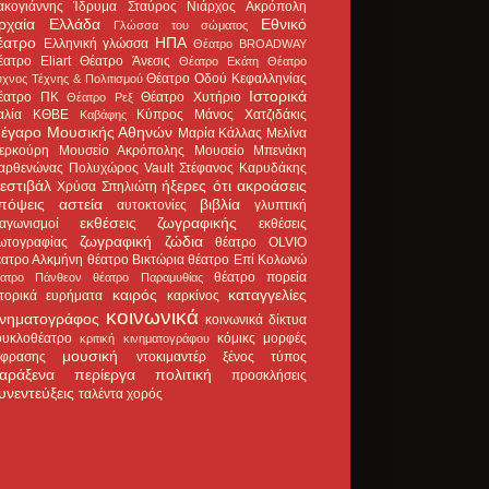
ακογιάννης
Ίδρυμα Σταύρος Νιάρχος
Ακρόπολη
ρχαία Ελλάδα
Εθνικό
Γλώσσα του σώματος
έατρο
ΗΠΑ
Ελληνική γλώσσα
Θέατρο BROADWAY
έατρο Eliart
Θέατρο Άνεσις
Θέατρο Εκάτη
Θέατρο
Θέατρο Οδού Κεφαλληνίας
χνος Τέχνης & Πολιτισμού
Ιστορικά
έατρο ΠΚ
Θέατρο Χυτήριο
Θέατρο Ρεξ
αλία
ΚΘΒΕ
Κύπρος
Μάνος Χατζιδάκις
Καβάφης
έγαρο Μουσικής Αθηνών
Μαρία Κάλλας
Μελίνα
ερκούρη
Μουσείο Ακρόπολης
Μουσείο Μπενάκη
αρθενώνας
Πολυχώρος Vault
Στέφανος Καρυδάκης
εστιβάλ
ήξερες ότι
ακροάσεις
Χρύσα Σπηλιώτη
πόψεις
αστεία
βιβλία
αυτοκτονίες
γλυπτική
εκθέσεις ζωγραφικής
ιαγωνισμοί
εκθέσεις
ζωγραφική
ζώδια
ωτογραφίας
θέατρο OLVIO
έατρο Αλκμήνη
θέατρο Βικτώρια
θέατρο Επί Κολωνώ
θέατρο πορεία
έατρο Πάνθεον
θέατρο Παραμυθίας
καιρός
καταγγελίες
στορικά ευρήματα
καρκίνος
κοινωνικά
ινηματογράφος
κοινωνικά δίκτυα
ουκλοθέατρο
κόμικς
μορφές
κριτική κινηματογράφου
μουσική
κφρασης
ντοκιμαντέρ
ξένος τύπος
αράξενα
περίεργα
πολιτική
προσκλήσεις
υνεντεύξεις
ταλέντα
χορός