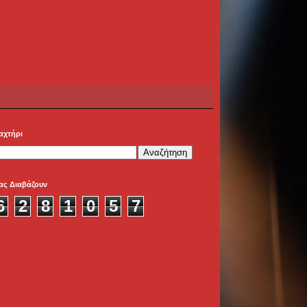
αχτήρι
ας Διαβάζουν
6
2
8
1
0
5
7