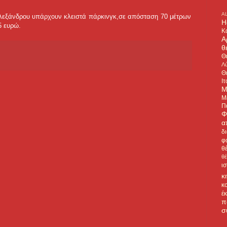
A
Αλεξάνδρου υπάρχουν κλειστά πάρκινγκ,σε απόσταση 70 μέτρων
H
5 ευρώ.
Κ
Α
θ
Θ
Λύ
Θ
Ιτ
Μ
Μ
Π
Φ
α
δ
φ
θ
θ
ι
κ
κ
έ
π
σ