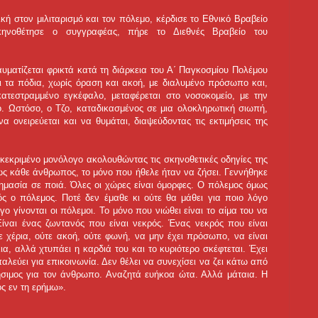
ική στον μιλιταρισμό και τον πόλεμο, κέρδισε το Εθνικό Βραβείο
ηνοθέτησε ο συγγραφέας, πήρε το Διεθνές Βραβείο του
αυματίζεται φρικτά κατά τη διάρκεια του Α΄ Παγκοσμίου Πολέμου
ι τα πόδια, χωρίς όραση και ακοή, με διαλυμένο πρόσωπο και,
κατεστραμμένο εγκέφαλο, μεταφέρεται στο νοσοκομείο, με την
. Ωστόσο, ο Τζο, καταδικασμένος σε μια ολοκληρωτική σιωπή,
να ονειρεύεται και να θυμάται, διαψεύδοντας τις εκτιμήσεις της
κεκριμένο μονόλογο ακολουθώντας τις σκηνοθετικές οδηγίες της
ως κάθε άνθρωπος, το μόνο που ήθελε ήταν να ζήσει. Γεννήθηκε
ημασία σε ποιά. Όλες οι χώρες είναι όμορφες. Ο πόλεμος όμως
ς ο πόλεμος. Ποτέ δεν έμαθε κι ούτε θα μάθει για ποιο λόγο
ο γίνονται οι πόλεμοι. Το μόνο που νιώθει είναι το αίμα του να
Είναι ένας ζωντανός που είναι νεκρός. Ένας νεκρός που είναι
ε χέρια, ούτε ακοή, ούτε φωνή, να μην έχει πρόσωπο, να είναι
α, αλλά χτυπάει η καρδιά του και το κυριότερο σκέφτεται. Έχει
παλεύει για επικοινωνία. Δεν θέλει να συνεχίσει να ζει κάτω από
ρήσιμος για τον άνθρωπο. Αναζητά ευήκοα ώτα. Αλλά μάταια. Η
ς εν τη ερήμω».