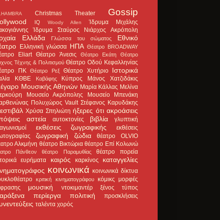
Gossip
Christmas Theater
LHAMBRA
ollywood
Ίδρυμα Μιχάλης
IQ
Woody Allen
ακογιάννης
Ίδρυμα Σταύρος Νιάρχος
Ακρόπολη
ρχαία Ελλάδα
Εθνικό
Γλώσσα του σώματος
έατρο
ΗΠΑ
Ελληνική γλώσσα
Θέατρο BROADWAY
έατρο Eliart
Θέατρο Άνεσις
Θέατρο Εκάτη
Θέατρο
Θέατρο Οδού Κεφαλληνίας
χνος Τέχνης & Πολιτισμού
Ιστορικά
έατρο ΠΚ
Θέατρο Χυτήριο
Θέατρο Ρεξ
αλία
ΚΘΒΕ
Κύπρος
Μάνος Χατζιδάκις
Καβάφης
έγαρο Μουσικής Αθηνών
Μαρία Κάλλας
Μελίνα
ερκούρη
Μουσείο Ακρόπολης
Μουσείο Μπενάκη
αρθενώνας
Πολυχώρος Vault
Στέφανος Καρυδάκης
εστιβάλ
ήξερες ότι
ακροάσεις
Χρύσα Σπηλιώτη
πόψεις
αστεία
βιβλία
αυτοκτονίες
γλυπτική
εκθέσεις ζωγραφικής
ιαγωνισμοί
εκθέσεις
ζωγραφική
ζώδια
ωτογραφίας
θέατρο OLVIO
έατρο Αλκμήνη
θέατρο Βικτώρια
θέατρο Επί Κολωνώ
θέατρο πορεία
έατρο Πάνθεον
θέατρο Παραμυθίας
καιρός
καταγγελίες
στορικά ευρήματα
καρκίνος
κοινωνικά
ινηματογράφος
κοινωνικά δίκτυα
ουκλοθέατρο
κόμικς
μορφές
κριτική κινηματογράφου
μουσική
κφρασης
ντοκιμαντέρ
ξένος τύπος
αράξενα
περίεργα
πολιτική
προσκλήσεις
υνεντεύξεις
ταλέντα
χορός