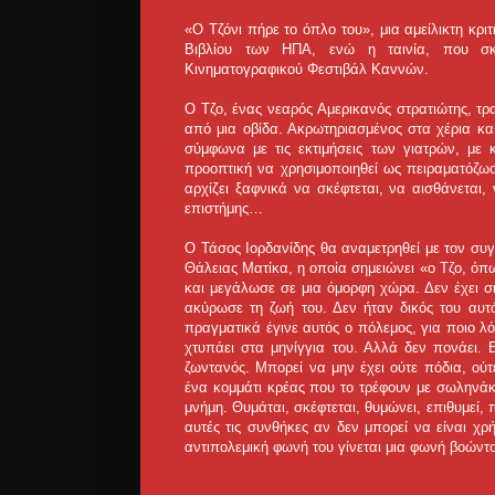
«Ο Τζόνι πήρε το όπλο του», μια αμείλικτη κριτ
Βιβλίου των ΗΠΑ, ενώ η ταινία, που σκ
Κινηματογραφικού Φεστιβάλ Καννών.
Ο Τζο, ένας νεαρός Αμερικανός στρατιώτης, τρ
από μια οβίδα. Ακρωτηριασμένος στα χέρια κα
σύμφωνα με τις εκτιμήσεις των γιατρών, με 
προοπτική να χρησιμοποιηθεί ως πειραματόζωο
αρχίζει ξαφνικά να σκέφτεται, να αισθάνεται, 
επιστήμης…
Ο Τάσος Ιορδανίδης θα αναμετρηθεί με τον συγ
Θάλειας Ματίκα, η οποία σημειώνει «ο Τζο, όπ
και μεγάλωσε σε μια όμορφη χώρα. Δεν έχει σ
ακύρωσε τη ζωή του. Δεν ήταν δικός του αυτό
πραγματικά έγινε αυτός ο πόλεμος, για ποιο λόγ
χτυπάει στα μηνίγγια του. Αλλά δεν πονάει. 
ζωντανός. Μπορεί να μην έχει ούτε πόδια, ούτ
ένα κομμάτι κρέας που το τρέφουν με σωληνάκι
μνήμη. Θυμάται, σκέφτεται, θυμώνει, επιθυμεί, 
αυτές τις συνθήκες αν δεν μπορεί να είναι χ
αντιπολεμική φωνή του γίνεται μια φωνή βοώντο