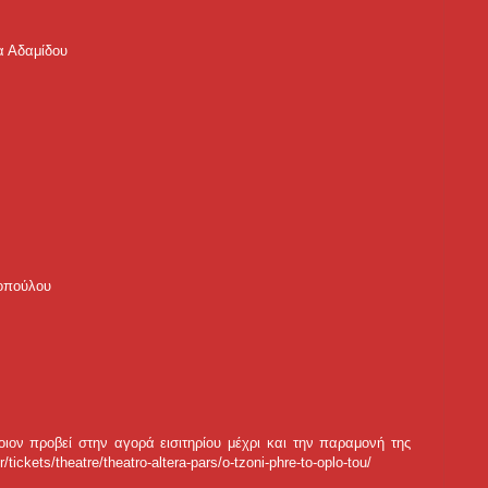
α Αδαμίδου
τοπούλου
οιον προβεί στην αγορά εισιτηρίου μέχρι και την παραμονή της
tickets/theatre/theatro-altera-pars/o-tzoni-phre-to-oplo-tou/