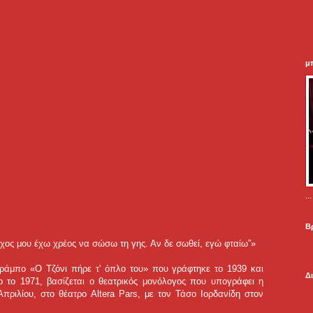
μ
.
Β
χος μου έχω χρέος να σώσω τη γης. Αν δε σωθεί, εγώ φταίω”»
Τράμπο «Ο Τζόνι πήρε τ' όπλο του» που γράφτηκε το 1939 και
Δ
ο το 1971, βασίζεται ο θεατρικός μονόλογος που υπογράφει η
Απριλίου, στο θέατρο Altera Pars, με τον Τάσο Ιορδανίδη στον