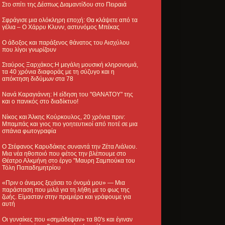
Στο σπίτι της Δέσπως Διαμαντίδου στο Πειραιά
Σφράγισε μια ολόκληρη εποχή: Θα κλάψετε από τα
γέλια – Ο Χάρρυ Κλυνν, αστυνόμος Μπέκας
Ο άδοξος και παράξενος θάνατος του Αισχύλου
που λίγοι γνωρίζουν
Σταύρος Ξαρχάκος:Η μεγάλη μουσική κληρονομιά,
τα 40 χρόνια διαφοράς με τη σύζυγο και η
απόκτηση διδύμων στα 78
Νανά Καραγιάννη: Η είδηση του "ΘΑΝΑΤΟΥ" της
και ο πανικός στο διαδίκτυο!
Νίκος και Άλκης Κούρκουλος, 20 χρόνια πριν:
Μπαμπάς και γιος πιο γοητευτικοί από ποτέ σε μια
σπάνια φωτογραφία
Ο Στέφανος Καρυδάκης συναντά την Ζέτα Λιάλιου.
Μια νέα ηθοποιό που φέτος την βλέπουμε στο
Θέατρο Αλκμήνη στο έργο "Μαυρη Σαμπούκα του
Τόλη Παπαδημητρίου
«Πριν ο άνεμος ξεχάσει το όνομά μου» — Μια
παράσταση που μιλά για τη λήθη με το φως της
ζωής. Είμασταν στην πρεμιέρα και γράφουμε για
αυτή
Οι γυναίκες που «σημάδεψαν» τα 80's και έγιναν