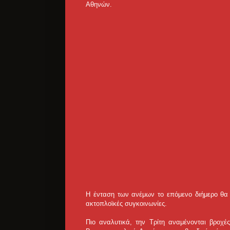
Αθηνών.
Η ένταση των ανέμων το επόμενο διήμερο θα
ακτοπλοϊκές συγκοινωνίες.
Πιο αναλυτικά, την Τρίτη αναμένονται βροχές