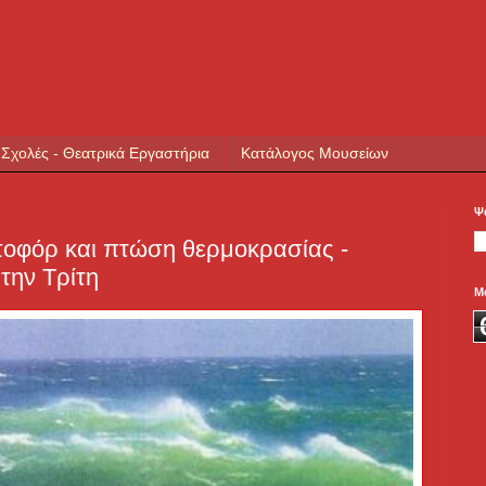
 Σχολές - Θεατρικά Εργαστήρια
Κατάλογος Μουσείων
Ψ
ποφόρ και πτώση θερμοκρασίας -
την Τρίτη
Μ