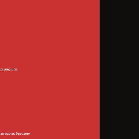
λα μαζι μας
ατηγοριες θεματων