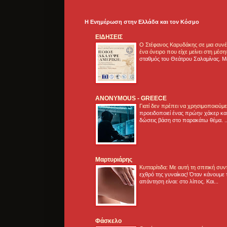
Η Ενημέρωση στην Ελλάδα και τoν Κόσμο
ΕΙΔΗΣΕΙΣ
Ο Στέφανος Καρυδάκης σε μια συνέν
ένα όνειρο που είχε μείνει στη μέσ
σταθμός του Θεάτρου Σαλαμίνας. Με
ANONYMOUS - GREECE
Γιατί δεν πρέπει να χρησιμοποιούμ
προειδοποιεί ένας πρώην χάκερ και
δώσεις βάση στο παρακάτω θέμα. .
Μαρτυριάρης
Κυτταρίτιδα: Με αυτή τη σπιτική συ
εχθρό της γυναίκας! Όταν κάνουμε 
απάντηση είναι: στο λίπος. Και...
Φάσκελο