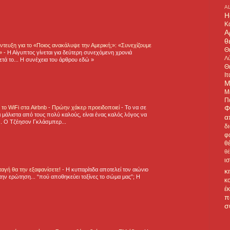
A
H
Κ
Α
θ
τευξη για το «Ποιος ανακάλυψε την Αμερική;»: «Συνεχίζουμε
Θ
η»
-
Η Αίγυπτος γίνεται για δεύτερη συνεχόμενη χρονιά
Λύ
τά το... Η συνέχεια του άρθρου εδώ »
Θ
Ιτ
Μ
Μ
Π
Φ
ε το WiFi στα Airbnb - Πρώην χάκερ προειδοποιεί
-
Το να σε
 μάλιστα από τους πολύ καλούς, είναι ένας καλός λόγος να
α
.. Ο Τζέησον Γκλάσμπερ...
δ
φ
θ
θ
ι
νταγή θα την εξαφανίσετε!
-
H κυτταρίτιδα αποτελεί τον αιώνιο
κ
την ερώτηση... “πού αποθηκεύει τοξίνες το σώμα μας”; Η
κ
έ
π
σ