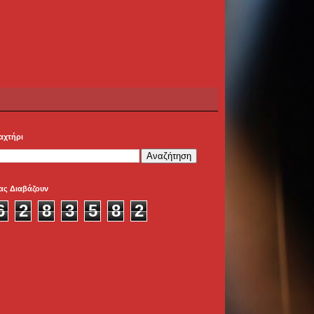
αχτήρι
ας Διαβάζουν
6
2
8
3
5
8
2