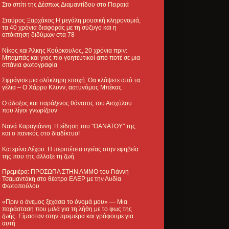
Στο σπίτι της Δέσπως Διαμαντίδου στο Πειραιά
Σταύρος Ξαρχάκος:Η μεγάλη μουσική κληρονομιά,
τα 40 χρόνια διαφοράς με τη σύζυγο και η
απόκτηση διδύμων στα 78
Νίκος και Άλκης Κούρκουλος, 20 χρόνια πριν:
Μπαμπάς και γιος πιο γοητευτικοί από ποτέ σε μια
σπάνια φωτογραφία
Σφράγισε μια ολόκληρη εποχή: Θα κλάψετε από τα
γέλια – Ο Χάρρυ Κλυνν, αστυνόμος Μπέκας
Ο άδοξος και παράξενος θάνατος του Αισχύλου
που λίγοι γνωρίζουν
Νανά Καραγιάννη: Η είδηση του "ΘΑΝΑΤΟΥ" της
και ο πανικός στο διαδίκτυο!
Κατερίνα Λέχου: Η περιπέτεια υγείας στην εφηβεία
της που της άλλαξε τη ζωή
Πρεμιέρα: ΠΡΟΣΩΠΑ ΣΤΗΝ ΑΜΜΟ του Γιάννη
Τσαμαντάκη στο θέατρο ΕΛΕΡ με την Λυδία
Φωτοπούλου
«Πριν ο άνεμος ξεχάσει το όνομά μου» — Μια
παράσταση που μιλά για τη λήθη με το φως της
ζωής. Είμασταν στην πρεμιέρα και γράφουμε για
αυτή