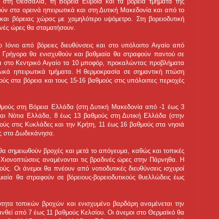
ς στη Θεσσαλία, τη Βόρεια Εύβοια και τα βόρεια τμήματα της
ύν στα ορεινά ηπειρωτικά και στη Δυτική Μακεδονία και από το
 και βόρειας χώρας με χαμηλότερο υψόμετρο. Στη βορειοδυτική
νές ώρες θα σταματήσουν.
ο Ιόνιο από βόρειες διευθύνσεις και στο υπόλοιπο Αιγαίο από
ρ. Γρήγορα θα ενισχυθούν και βαθμιαία θα στραφούν παντού σε
ά στο Κεντρικό Αιγαίο τα 10 μποφόρ, προκαλώντας προβλήματα
ολικά ηπειρωτικά τμήματα. Η θερμοκρασία σε σημαντική πτώση
ούς στα βόρεια και τους 15-16 βαθμούς στις υπόλοιπες περιοχές
μούς στη Βόρεια Ελλάδα (στη Δυτική Μακεδονία από -1 έως 3
και Νότια Ελλάδα, 8 έως 13 βαθμούς στη Δυτική Ελλάδα (στην
ούς στις Κυκλάδες και την Κρήτη, 11 έως 16 βαθμούς στα νησιά
ύς στα Δωδεκάνησα.
θα σημειωθούν βροχές και μετά το απόγευμα, καθώς και τοπικές
ή. Χιονοπτώσεις αναμένονται τις βραδινές ώρες στην Πάρνηθα. Η
ύς. Οι άνεμοι θα πνέουν από νοτιοδυτικές διευθύνσεις ισχυροί
ιαία θα στραφούν σε βόρειους-βορειοδυτικούς θυελλώδεις έως
ότητα τοπικών βροχών και ενισχυμένο βαρδάρη αναμένεται την
νθεί από 7 έως 11 βαθμούς Κελσίου. Οι άνεμοι στο Θερμαϊκό θα