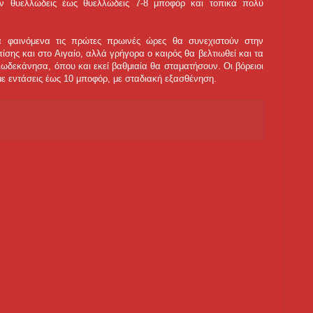
δόν θυελλώδεις έως θυελλώδεις 7-8 μποφόρ και τοπικά πολύ
 φαινόμενα τις πρώτες πρωινές ώρες θα συνεχιστούν στην
ίσης και στο Αιγαίο, αλλά γρήγορα ο καιρός θα βελτιωθεί και τα
Δωδεκάνησα, όπου και εκεί βαθμιαία θα σταματήσουν. Οι βόρειοι
με εντάσεις έως 10 μποφόρ, με σταδιακή εξασθένηση.