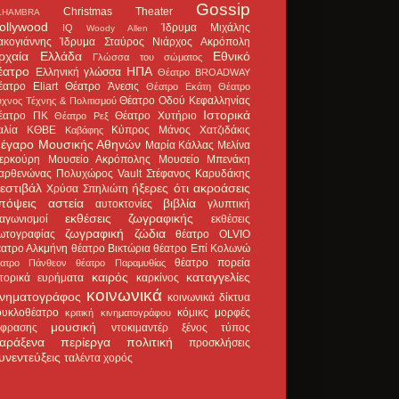
Gossip
Christmas Theater
LHAMBRA
ollywood
Ίδρυμα Μιχάλης
IQ
Woody Allen
ακογιάννης
Ίδρυμα Σταύρος Νιάρχος
Ακρόπολη
ρχαία Ελλάδα
Εθνικό
Γλώσσα του σώματος
έατρο
ΗΠΑ
Ελληνική γλώσσα
Θέατρο BROADWAY
έατρο Eliart
Θέατρο Άνεσις
Θέατρο Εκάτη
Θέατρο
Θέατρο Οδού Κεφαλληνίας
χνος Τέχνης & Πολιτισμού
Ιστορικά
έατρο ΠΚ
Θέατρο Χυτήριο
Θέατρο Ρεξ
αλία
ΚΘΒΕ
Κύπρος
Μάνος Χατζιδάκις
Καβάφης
έγαρο Μουσικής Αθηνών
Μαρία Κάλλας
Μελίνα
ερκούρη
Μουσείο Ακρόπολης
Μουσείο Μπενάκη
αρθενώνας
Πολυχώρος Vault
Στέφανος Καρυδάκης
εστιβάλ
ήξερες ότι
ακροάσεις
Χρύσα Σπηλιώτη
πόψεις
αστεία
βιβλία
αυτοκτονίες
γλυπτική
εκθέσεις ζωγραφικής
ιαγωνισμοί
εκθέσεις
ζωγραφική
ζώδια
ωτογραφίας
θέατρο OLVIO
έατρο Αλκμήνη
θέατρο Βικτώρια
θέατρο Επί Κολωνώ
θέατρο πορεία
έατρο Πάνθεον
θέατρο Παραμυθίας
καιρός
καταγγελίες
στορικά ευρήματα
καρκίνος
κοινωνικά
ινηματογράφος
κοινωνικά δίκτυα
ουκλοθέατρο
κόμικς
μορφές
κριτική κινηματογράφου
μουσική
κφρασης
ντοκιμαντέρ
ξένος τύπος
αράξενα
περίεργα
πολιτική
προσκλήσεις
υνεντεύξεις
ταλέντα
χορός