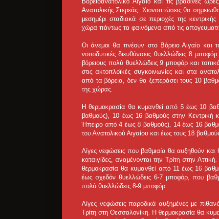
Βορειοανατολικό Αιγαίο και τις βραδινές ώρε
Ανατολικής Στερεάς. Χιονοπτώσεις θα σημειωθο
μεσημέρι σταδιακά σε περιοχές της κεντρικής
χώρα πάντως τα φαινόμενα από τις απογευματι
Οι άνεμοι θα πνέουν στο Βόρειο Αιγαίο και τ
νοτιοδυτικές διευθύνσεις θυελλώδεις 8 μποφό
βόρειους πολύ θυελλώδεις 9 μποφόρ και τοπικ
στις ακτοπλοϊκές συγκοινωνίες και στα ανατ
από τα βόρεια, δεν θα ξεπεράσει τους 10 βαθμ
της χώρας.
Η θερμοκρασία θα κυμανθεί από 5 έως 10 βαθ
βαθμούς), 10 έως 16 βαθμούς στην Κεντρική 
Ήπειρο από 4 έως 8 βαθμούς), 14 έως 16 βαθμ
του Ανατολικού Αιγαίου και έως τους 18 βαθμο
Λίγες νεφώσεις που βαθμιαία θα αυξηθούν και 
καταιγίδες, αναμένονται την Τρίτη στην Αττικ
θερμοκρασία θα κυμανθεί από 11 έως 16 βαθμο
έως σχεδόν θυελλώδεις 6-7 μποφόρ, που βαθμ
πολύ θυελλώδεις 8-9 μποφόρ.
Λίγες νεφώσεις παροδικά αυξημένες με πιθαν
Τρίτη στη Θεσσαλονίκη. Η θερμοκρασία θα κυμα