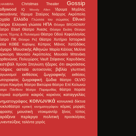
Gossip
Christmas Theater
LHAMBRA
ollywood
Ίδρυμα Μιχάλης
IQ
Woody Allen
ακογιάννης
Ίδρυμα Σταύρος Νιάρχος
Ακρόπολη
ρχαία Ελλάδα
Εθνικό
Γλώσσα του σώματος
έατρο
ΗΠΑ
Ελληνική γλώσσα
Θέατρο BROADWAY
έατρο Eliart
Θέατρο Άνεσις
Θέατρο Εκάτη
Θέατρο
Θέατρο Οδού Κεφαλληνίας
χνος Τέχνης & Πολιτισμού
Ιστορικά
έατρο ΠΚ
Θέατρο Χυτήριο
Θέατρο Ρεξ
αλία
ΚΘΒΕ
Κύπρος
Μάνος Χατζιδάκις
Καβάφης
έγαρο Μουσικής Αθηνών
Μαρία Κάλλας
Μελίνα
ερκούρη
Μουσείο Ακρόπολης
Μουσείο Μπενάκη
αρθενώνας
Πολυχώρος Vault
Στέφανος Καρυδάκης
εστιβάλ
ήξερες ότι
ακροάσεις
Χρύσα Σπηλιώτη
πόψεις
αστεία
βιβλία
αυτοκτονίες
γλυπτική
εκθέσεις ζωγραφικής
ιαγωνισμοί
εκθέσεις
ζωγραφική
ζώδια
ωτογραφίας
θέατρο OLVIO
έατρο Αλκμήνη
θέατρο Βικτώρια
θέατρο Επί Κολωνώ
θέατρο πορεία
έατρο Πάνθεον
θέατρο Παραμυθίας
καιρός
καταγγελίες
στορικά ευρήματα
καρκίνος
κοινωνικά
ινηματογράφος
κοινωνικά δίκτυα
ουκλοθέατρο
κόμικς
μορφές
κριτική κινηματογράφου
μουσική
κφρασης
ντοκιμαντέρ
ξένος τύπος
αράξενα
περίεργα
πολιτική
προσκλήσεις
υνεντεύξεις
ταλέντα
χορός