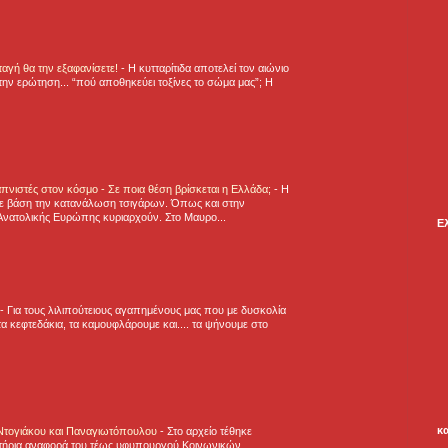
νταγή θα την εξαφανίσετε!
-
H κυτταρίτιδα αποτελεί τον αιώνιο
την ερώτηση... “πού αποθηκεύει τοξίνες το σώμα μας”; Η
πνιστές στον κόσμο - Σε ποια θέση βρίσκεται η Ελλάδα;
-
Η
ε βάση την κατανάλωση τσιγάρων. Όπως και στην
Ανατολικής Ευρώπης κυριαρχούν. Στο Μαυρο...
Ε
-
Για τους λιλιπούτειους αγαπημένους μας που με δυσκολία
α κεφτεδάκια, τα καμουφλάρουμε και.... τα ψήνουμε στο
κ
 Ντογιάκου και Παναγιωτόπουλου
-
Στο αρχείο τέθηκε
τήρια αναφορά του τέως υφυπουργού Κοινωνικών