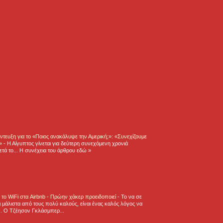
τευξη για το «Ποιος ανακάλυψε την Αμερική;»: «Συνεχίζουμε
η»
-
Η Αίγυπτος γίνεται για δεύτερη συνεχόμενη χρονιά
τά το... Η συνέχεια του άρθρου εδώ »
ε το WiFi στα Airbnb - Πρώην χάκερ προειδοποιεί
-
Το να σε
 μάλιστα από τους πολύ καλούς, είναι ένας καλός λόγος να
.. Ο Τζέησον Γκλάσμπερ...