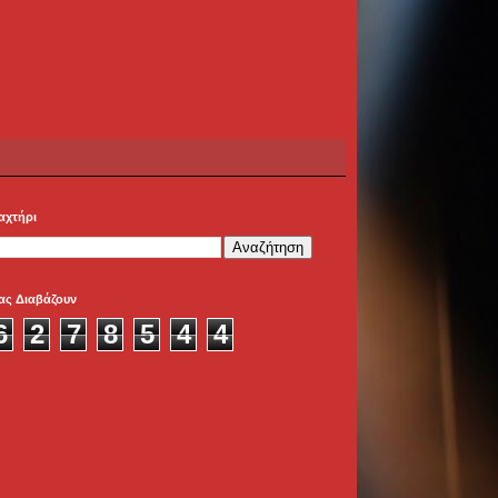
αχτήρι
ας Διαβάζουν
6
2
7
8
5
4
4