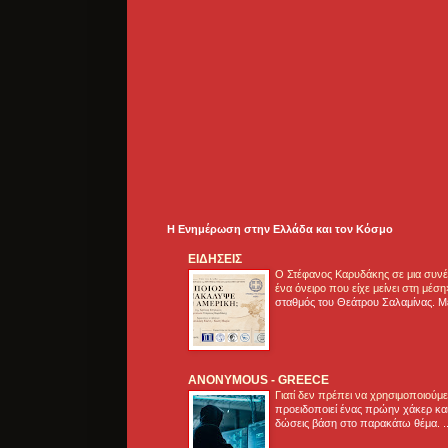
Η Ενημέρωση στην Ελλάδα και τoν Κόσμο
ΕΙΔΗΣΕΙΣ
Ο Στέφανος Καρυδάκης σε μια συνέν
ένα όνειρο που είχε μείνει στη μέσ
σταθμός του Θεάτρου Σαλαμίνας. Με
ANONYMOUS - GREECE
Γιατί δεν πρέπει να χρησιμοποιούμ
προειδοποιεί ένας πρώην χάκερ και
δώσεις βάση στο παρακάτω θέμα. .