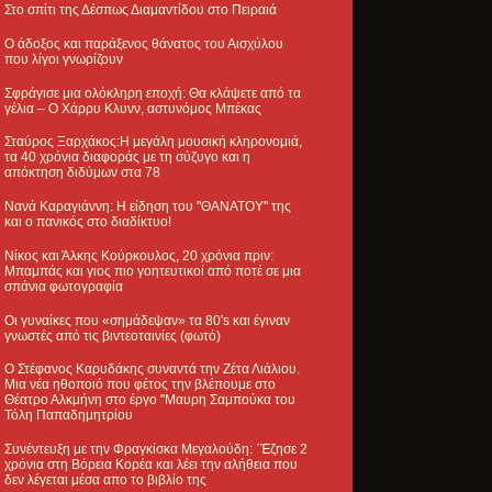
Στο σπίτι της Δέσπως Διαμαντίδου στο Πειραιά
Ο άδοξος και παράξενος θάνατος του Αισχύλου
που λίγοι γνωρίζουν
Σφράγισε μια ολόκληρη εποχή: Θα κλάψετε από τα
γέλια – Ο Χάρρυ Κλυνν, αστυνόμος Μπέκας
Σταύρος Ξαρχάκος:Η μεγάλη μουσική κληρονομιά,
τα 40 χρόνια διαφοράς με τη σύζυγο και η
απόκτηση διδύμων στα 78
Νανά Καραγιάννη: Η είδηση του "ΘΑΝΑΤΟΥ" της
και ο πανικός στο διαδίκτυο!
Νίκος και Άλκης Κούρκουλος, 20 χρόνια πριν:
Μπαμπάς και γιος πιο γοητευτικοί από ποτέ σε μια
σπάνια φωτογραφία
Οι γυναίκες που «σημάδεψαν» τα 80's και έγιναν
γνωστές από τις βιντεοταινίες (φωτό)
Ο Στέφανος Καρυδάκης συναντά την Ζέτα Λιάλιου.
Μια νέα ηθοποιό που φέτος την βλέπουμε στο
Θέατρο Αλκμήνη στο έργο "Μαυρη Σαμπούκα του
Τόλη Παπαδημητρίου
Συνέντευξη με την Φραγκίσκα Μεγαλούδη: ΄Έζησε 2
χρόνια στη Βόρεια Κορέα και λέει την αλήθεια που
δεν λέγεται μέσα απο το βιβλίο της