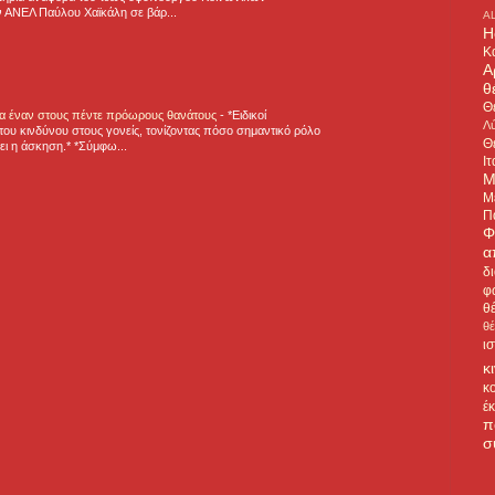
 ΑΝΕΛ Παύλου Χαϊκάλη σε βάρ...
A
H
Κ
Α
θ
Θ
για έναν στους πέντε πρόωρους θανάτους
-
*Ειδικοί
Λύ
ου κινδύνου στους γονείς, τονίζοντας πόσο σημαντικό ρόλο
Θ
ζει η άσκηση.* *Σύμφω...
Ιτ
Μ
Μ
Π
Φ
α
δ
φ
θ
θ
ι
κ
κ
έ
π
σ