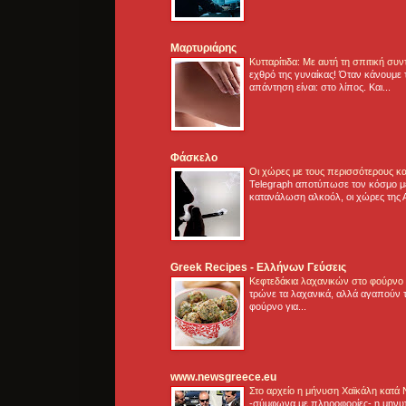
Μαρτυριάρης
Κυτταρίτιδα: Με αυτή τη σπιτική συ
εχθρό της γυναίκας! Όταν κάνουμε 
απάντηση είναι: στο λίπος. Και...
Φάσκελο
Οι χώρες με τους περισσότερους κα
Telegraph αποτύπωσε τον κόσμο μ
κατανάλωση αλκοόλ, οι χώρες της 
Greek Recipes - Ελλήνων Γεύσεις
Κεφτεδάκια λαχανικών στο φούρνο
τρώνε τα λαχανικά, αλλά αγαπούν τ
φούρνο για...
www.newsgreece.eu
Στο αρχείο η μήνυση Χαϊκάλη κατά
-σύμφωνα με πληροφορίες- η μηνυ