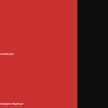
λα μαζι μας
ατηγοριες θεματων