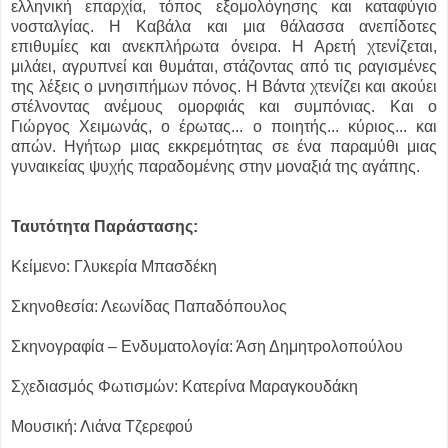
ελληνική επαρχία, τόπος εξομολόγησης και καταφύγιο
νοσταλγίας. Η Καβάλα και μια θάλασσα ανεπίδοτες
επιθυμίες και ανεκπλήρωτα όνειρα. Η Αρετή χτενίζεται,
μιλάει, αγρυπνεί και θυμάται, στάζοντας από τις ραγισμένες
της λέξεις ο μνησιπήμων πόνος. Η Βάντα χτενίζει και ακούει
στέλνοντας ανέμους ομορφιάς και συμπόνιας. Και ο
Γιώργος Χειμωνάς, ο έρωτας... ο ποιητής... κύριος... και
απών. Ηγήτωρ μιας εκκρεμότητας σε ένα παραμύθι μιας
γυναικείας ψυχής παραδομένης στην μοναξιά της αγάπης.
Ταυτότητα Παράστασης:
Κείμενο: Γλυκερία Μπασδέκη
Σκηνοθεσία: Λεωνίδας Παπαδόπουλος
Σκηνογραφία – Ενδυματολογία: Άση Δημητρολοπούλου
Σχεδιασμός Φωτισμών: Κατερίνα Μαραγκουδάκη
Μουσική: Λιάνα Τζερεφού