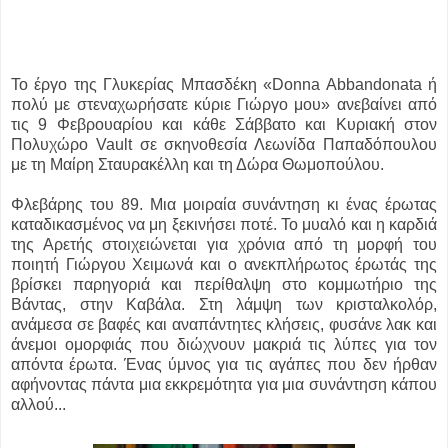
Το έργο της Γλυκερίας Μπασδέκη «Donna Abbandonata ή
πολύ με στεναχωρήσατε κύριε Γιώργο μου» ανεβαίνει από
τις 9 Φεβρουαρίου και κάθε Σάββατο και Κυριακή στον
Πολυχώρο Vault σε σκηνοθεσία Λεωνίδα Παπαδόπουλου
με τη Μαίρη Σταυρακέλλη και τη Δώρα Θωμοπούλου.
Φλεβάρης του 89. Μια μοιραία συνάντηση κι ένας έρωτας
καταδικασμένος να μη ξεκινήσει ποτέ. Το μυαλό και η καρδιά
της Αρετής στοιχειώνεται για χρόνια από τη μορφή του
ποιητή Γιώργου Χειμωνά και ο ανεκπλήρωτος έρωτάς της
βρίσκει παρηγοριά και περίθαλψη στο κομμωτήριο της
Βάντας, στην Καβάλα. Στη λάμψη των κρισταλκολόρ,
ανάμεσα σε βαφές και αναπάντητες κλήσεις, φυσάνε λακ και
άνεμοι ομορφιάς που διώχνουν μακριά τις λύπες για τον
απόντα έρωτα. Ένας ύμνος για τις αγάπες που δεν ήρθαν
αφήνοντας πάντα μια εκκρεμότητα για μια συνάντηση κάπου
αλλού...