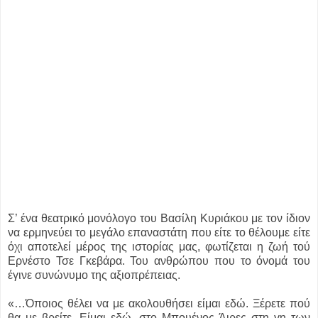
Σ’ ένα θεατρικό μονόλογο του Βασίλη Κυριάκου με τον ίδιον
να ερμηνεύει το μεγάλο επαναστάτη που είτε το θέλουμε είτε
όχι αποτελεί μέρος της ιστορίας μας, φωτίζεται η ζωή τού
Ερνέστο Τσε Γκεβάρα. Του ανθρώπου που το όνομά του
έγινε συνώνυμο της αξιοπρέπειας.
«…Όποιος θέλει να με ακολουθήσει είμαι εδώ. Ξέρετε πού
θα με βρείτε. Είμαι εδώ, στο Μπουένος Άιρες στη γη των