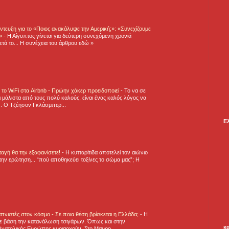
τευξη για το «Ποιος ανακάλυψε την Αμερική;»: «Συνεχίζουμε
η»
-
Η Αίγυπτος γίνεται για δεύτερη συνεχόμενη χρονιά
τά το... Η συνέχεια του άρθρου εδώ »
ε το WiFi στα Airbnb - Πρώην χάκερ προειδοποιεί
-
Το να σε
 μάλιστα από τους πολύ καλούς, είναι ένας καλός λόγος να
.. Ο Τζέησον Γκλάσμπερ...
Ε
νταγή θα την εξαφανίσετε!
-
H κυτταρίτιδα αποτελεί τον αιώνιο
την ερώτηση... “πού αποθηκεύει τοξίνες το σώμα μας”; Η
πνιστές στον κόσμο - Σε ποια θέση βρίσκεται η Ελλάδα;
-
Η
ε βάση την κατανάλωση τσιγάρων. Όπως και στην
κ
Ανατολικής Ευρώπης κυριαρχούν. Στο Μαυρο...