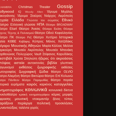
Gossip
Christmas Theater
LHAMBRA
ollywood
Ίδρυμα Μιχάλης
IQ
Woody Allen
ακογιάννης
Ίδρυμα Σταύρος Νιάρχος
Ακρόπολη
ρχαία Ελλάδα
Εθνικό
Γλώσσα του σώματος
έατρο
ΗΠΑ
Ελληνική γλώσσα
Θέατρο BROADWAY
έατρο Eliart
Θέατρο Άνεσις
Θέατρο Εκάτη
Θέατρο
Θέατρο Οδού Κεφαλληνίας
χνος Τέχνης & Πολιτισμού
Ιστορικά
έατρο ΠΚ
Θέατρο Χυτήριο
Θέατρο Ρεξ
αλία
ΚΘΒΕ
Κύπρος
Μάνος Χατζιδάκις
Καβάφης
έγαρο Μουσικής Αθηνών
Μαρία Κάλλας
Μελίνα
ερκούρη
Μουσείο Ακρόπολης
Μουσείο Μπενάκη
αρθενώνας
Πολυχώρος Vault
Στέφανος Καρυδάκης
εστιβάλ
ήξερες ότι
ακροάσεις
Χρύσα Σπηλιώτη
πόψεις
αστεία
βιβλία
αυτοκτονίες
γλυπτική
εκθέσεις ζωγραφικής
ιαγωνισμοί
εκθέσεις
ζωγραφική
ζώδια
ωτογραφίας
θέατρο OLVIO
έατρο Αλκμήνη
θέατρο Βικτώρια
θέατρο Επί Κολωνώ
θέατρο πορεία
έατρο Πάνθεον
θέατρο Παραμυθίας
καιρός
καταγγελίες
στορικά ευρήματα
καρκίνος
κοινωνικά
ινηματογράφος
κοινωνικά δίκτυα
ουκλοθέατρο
κόμικς
μορφές
κριτική κινηματογράφου
μουσική
κφρασης
ντοκιμαντέρ
ξένος τύπος
αράξενα
περίεργα
πολιτική
προσκλήσεις
υνεντεύξεις
ταλέντα
χορός