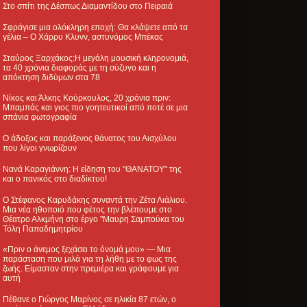
Στο σπίτι της Δέσπως Διαμαντίδου στο Πειραιά
Σφράγισε μια ολόκληρη εποχή: Θα κλάψετε από τα
γέλια – Ο Χάρρυ Κλυνν, αστυνόμος Μπέκας
Σταύρος Ξαρχάκος:Η μεγάλη μουσική κληρονομιά,
τα 40 χρόνια διαφοράς με τη σύζυγο και η
απόκτηση διδύμων στα 78
Νίκος και Άλκης Κούρκουλος, 20 χρόνια πριν:
Μπαμπάς και γιος πιο γοητευτικοί από ποτέ σε μια
σπάνια φωτογραφία
Ο άδοξος και παράξενος θάνατος του Αισχύλου
που λίγοι γνωρίζουν
Νανά Καραγιάννη: Η είδηση του "ΘΑΝΑΤΟΥ" της
και ο πανικός στο διαδίκτυο!
Ο Στέφανος Καρυδάκης συναντά την Ζέτα Λιάλιου.
Μια νέα ηθοποιό που φέτος την βλέπουμε στο
Θέατρο Αλκμήνη στο έργο "Μαυρη Σαμπούκα του
Τόλη Παπαδημητρίου
«Πριν ο άνεμος ξεχάσει το όνομά μου» — Μια
παράσταση που μιλά για τη λήθη με το φως της
ζωής. Είμασταν στην πρεμιέρα και γράφουμε για
αυτή
Πέθανε ο Γιώργος Μαρίνος σε ηλικία 87 ετών, ο