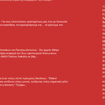
A
H
Κ
Α
θ
-
Για τους λιλιπούτειους αγαπημένους μας που με δυσκολία
α κεφτεδάκια, τα καμουφλάρουμε και.... τα ψήνουμε στο
Θ
Λύ
Θ
Ιτ
Μ
Μ
Π
 Ντογιάκου και Παναγιωτόπουλου
-
Στο αρχείο τέθηκε
Φ
τήρια αναφορά του τέως υφυπουργού Κοινωνικών
α
 ΑΝΕΛ Παύλου Χαϊκάλη σε βάρ...
δ
φ
θ
θ
ι
για έναν στους πέντε πρόωρους θανάτους
-
*Ειδικοί
κ
ου κινδύνου στους γονείς, τονίζοντας πόσο σημαντικό ρόλο
ζει η άσκηση.* *Σύμφω...
κ
έ
π
σ