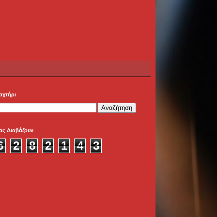
αχτήρι
ας Διαβάζουν
6
2
8
2
1
4
3