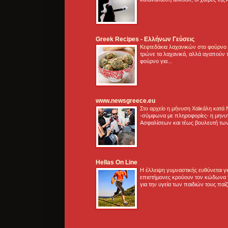
Greek Recipes - Ελλήνων Γεύσεις
Κεφτεδάκια λαχανικών στο φούρνο
τρώνε τα λαχανικά, αλλά αγαπούν τ
φούρνο για...
www.newsgreece.eu
Στο αρχείο η μήνυση Χαϊκάλη κατά
-σύμφωνα με πληροφορίες- η μηνυ
Ασφαλίσεων και τέως βουλευτή των
Hellas On Line
Η έλλειψη γυμναστικής ευθύνεται 
επιστήμονες κρούουν τον κώδωνα τ
για την υγεία των παιδιών τους παί