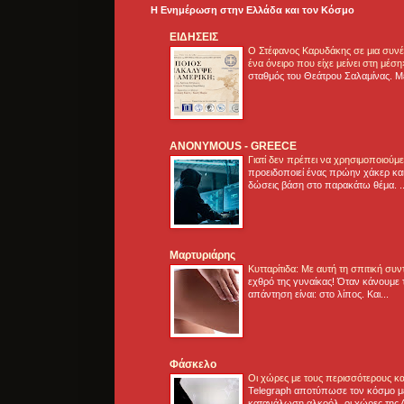
Η Ενημέρωση στην Ελλάδα και τoν Κόσμο
ΕΙΔΗΣΕΙΣ
Ο Στέφανος Καρυδάκης σε μια συνέν
ένα όνειρο που είχε μείνει στη μέσ
σταθμός του Θεάτρου Σαλαμίνας. Με
ANONYMOUS - GREECE
Γιατί δεν πρέπει να χρησιμοποιούμ
προειδοποιεί ένας πρώην χάκερ και
δώσεις βάση στο παρακάτω θέμα. .
Μαρτυριάρης
Κυτταρίτιδα: Με αυτή τη σπιτική συ
εχθρό της γυναίκας! Όταν κάνουμε 
απάντηση είναι: στο λίπος. Και...
Φάσκελο
Οι χώρες με τους περισσότερους κα
Telegraph αποτύπωσε τον κόσμο μ
κατανάλωση αλκοόλ, οι χώρες της 